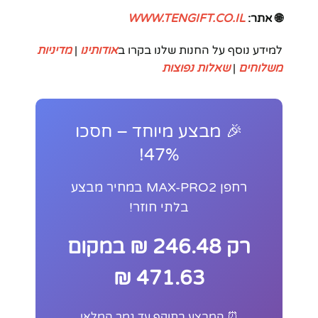
🌐 אתר:
WWW.TENGIFT.CO.IL
למידע נוסף על החנות שלנו בקרו ב
אודותינו
|
מדיניות
משלוחים
|
שאלות נפוצות
🎉 מבצע מיוחד – חסכו
47%!
רחפן MAX-PRO2 במחיר מבצע
בלתי חוזר!
רק 246.48 ₪ במקום
471.63 ₪
⏰ המבצע בתוקף עד גמר המלאי