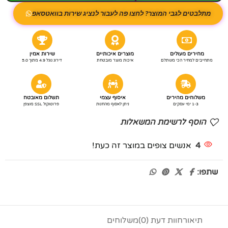
מתלבטים לגבי המוצר? לחצו פה לעבור לנציג שירות בוואטסאפ
מחירים מעולים
מוצרים איכותיים
שירות אמין
מתחייבים למחיר הכי משתלם
איכות מוצר מובטחת
דירוג גוגל 4.9 מתוך 5.0
משלוחים מהירים
איסוף עצמי
תשלום מאובטח
1-3 ימי עסקים
ניתן לאסוף מהחנות
פרוטוקול SSL מוצפן
הוסף לרשימת המשאלות
4
אנשים צופים במוצר זה כעת!
שתפו:
תיאור
חוות דעת (0)
משלוחים