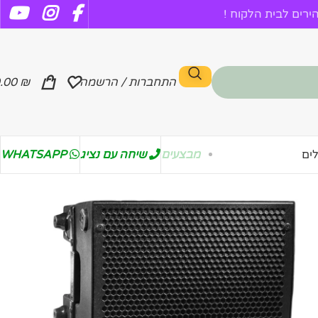
רים לבית הלקוח !
התחברות / הרשמה
₪
.00
מבצעים
שיחה עם נציג
WHATSAPP
ים