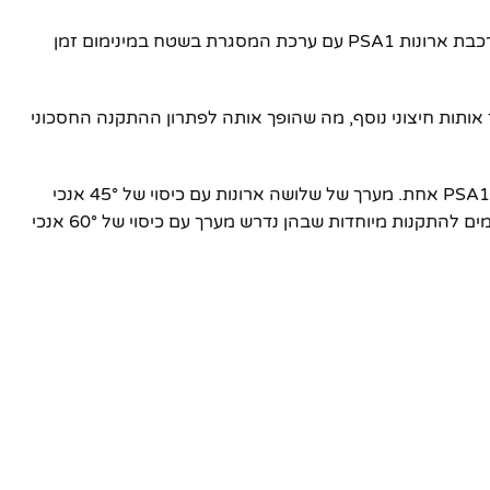
מסגרת PSA1FRAME כוללת מספר נקודות תלייה לזוויות שונות של המערכת בתלייה דו-נקודתית פשוטה. העיצוב היעיל מאפשר הרכבת ארונות PSA1 עם ערכת המסגרת בשטח במינימום זמן
ו עיבוד אותות חיצוני נוסף, מה שהופך אותה לפתרון ההתקנה החסכוני
מערכת הכוללת שני ארונות PSA1 מספקת כיסוי של 30° אנכי ו-110° אופקי באמצעות שתי ערכות PSA1RIGKIT ומסגרת PSA1FRAME אחת. מערך של שלושה ארונות עם כיסוי של 45° אנכי
ו-110° אופקי יכול להיווצר בתוספת ארון PSA1 נוסף וערכת PSA1RIGKIT נוספת. מקסימום של ארבעה ארונות יכולים להיות מותאמים להתקנות מיוחדות שבהן נדרש מערך עם כיסוי של 60° אנכי