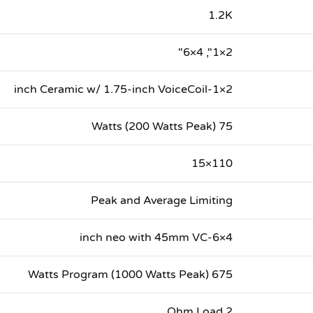
1.2K
2×1", 4×6"
2×1-inch Ceramic w/ 1.75-inch VoiceCoil
75 Watts (200 Watts Peak)
110×15
Peak and Average Limiting
4×6-inch neo with 45mm VC
675 Watts Program (1000 Watts Peak)
2 Ohm Load