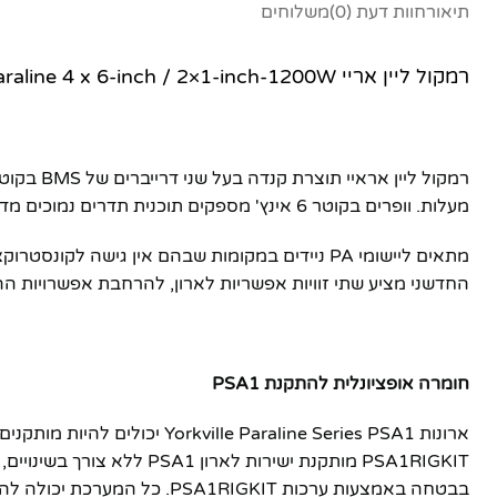
תיאור
חוות דעת (0)
משלוחים
רמקול ליין אריי Yorkville – Paraline 4 x 6-inch / 2×1-inch-1200W
מעלות. וופרים בקוטר 6 אינץ' מספקים תוכנית תדרים נמוכים מדויקת ומהירה במיוחד.
החדשני מציע שתי זוויות אפשריות לארון, להרחבת אפשרויות ההתקנה. עד שני ארונות PSA1 יכולים להיות מוערמים בבט
חומרה אופציונלית להתקנת PSA1
בבטחה באמצעות ערכות PSA1RIGKIT. כל המערכת יכולה להיות מותקנת בבטחה באמצעות מסגרת PSA1FRAME יחידה.