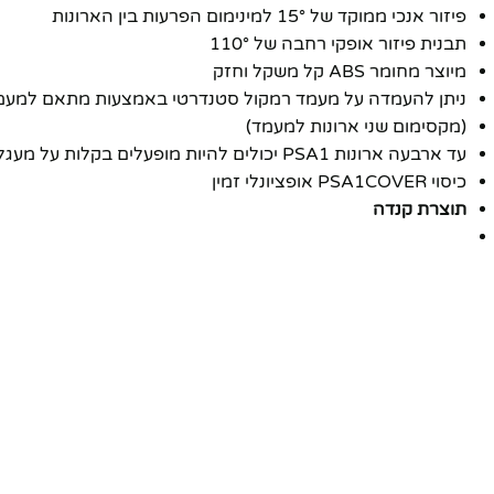
פיזור אנכי ממוקד של 15° למינימום הפרעות בין הארונות
תבנית פיזור אופקי רחבה של 110°
מיוצר מחומר ABS קל משקל וחזק
ניתן להעמדה על מעמד רמקול סטנדרטי באמצעות מתאם למעמ
(מקסימום שני ארונות למעמד)
עד ארבעה ארונות PSA1 יכולים להיות מופעלים בקלות על מעגל של 15 אמפר אחד
כיסוי PSA1COVER אופציונלי זמין
תוצרת קנדה
פייסבוק
אינסטגרם