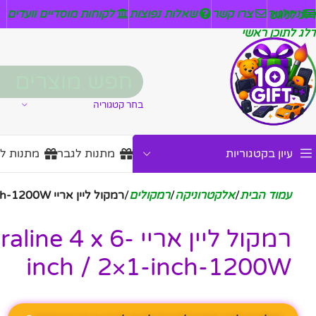
ניזלטר
צרו קשר
שאלות נפוצות
לקוחות מוסדיים וועדים
דלג לניווט
דלג לתוכן ראשי
בחר קטגוריה
עיון בקטגוריות
מתנות לגבר
מתנות ל
עמוד הבית
/
אלקטרוניקה
/
רמקולים
/
רמקול ליין אריי Yorkville – Paraline 4 x 6-inch / 2×1-inch-1200W
רמקול ליין אריי 4 x 6
inch / 2×1-inch-1200W