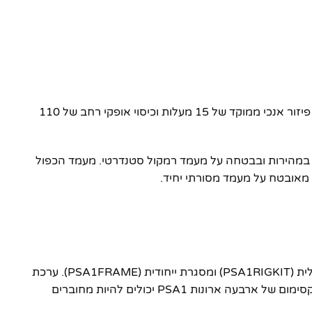
רמקול ליין אראיי תוצרת קנדה בעל שני דרייברים של BMS בקוטר 1.75 אינץ' המותקנים בעדשת Paraline המוגנת בפטנט מספקים פיזור אנכי ממוקד של 15 מעלות וכיסוי אופקי רחב של 110
ניידים במקומות שבהם אין גישה לקונסטרוקציות מורכבות או תלייה מהתקרה, הארון של Yorkville PSA1 מותקן במהירות ובבטחה על מעמד רמקול סטנדרטי. מעמד הכפול
ארונות Yorkville Paraline Series PSA1 יכולים להיות מותקנים במהירות, בבטחה ובעלות נמוכה בעזרת חומרת התעופה האופציונלית (PSA1RIGKIT) ומסגרת ייחודית (PSA1FRAME). ערכת
PSA1RIGKIT מותקנת ישירות לארון PSA1 ללא צורך בשינויים, באמצעות נקודות חיבור המשולבות בידיות האלומיניום של הארון. מקסימום של ארבעה ארונות PSA1 יכולים להיות מחוברים