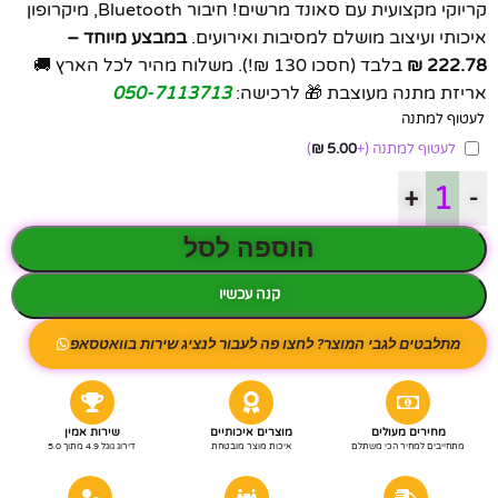
קריוקי מקצועית עם סאונד מרשים! חיבור Bluetooth, מיקרופון
איכותי ועיצוב מושלם למסיבות ואירועים.
במבצע מיוחד –
222.78 ₪
בלבד (חסכו 130 ₪!). משלוח מהיר לכל הארץ 🚚
אריזת מתנה מעוצבת 🎁 לרכישה:
050-7113713
לעטוף למתנה
לעטוף למתנה
(+
5.00
₪
)
+
-
הוספה לסל
קנה עכשיו
מתלבטים לגבי המוצר? לחצו פה לעבור לנציג שירות בוואטסאפ
מחירים מעולים
מוצרים איכותיים
שירות אמין
מתחייבים למחיר הכי משתלם
איכות מוצר מובטחת
דירוג גוגל 4.9 מתוך 5.0