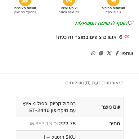
משלוחים מהירים
איסוף עצמי
תשלום מאובטח
1-3 ימי עסקים
ניתן לאסוף מהחנות
פרוטוקול SSL מוצפן
הוסף לרשימת המשאלות
6
אנשים צופים במוצר זה כעת!
שתפו:
תיאור
חוות דעת (0)
משלוחים
רמקול קריוקי כפול 4 אינץ
שם מוצר
עם מיקרופון BT-2446
מחיר
222.78 ₪
353.13 ₪
SKU ראשי: — |