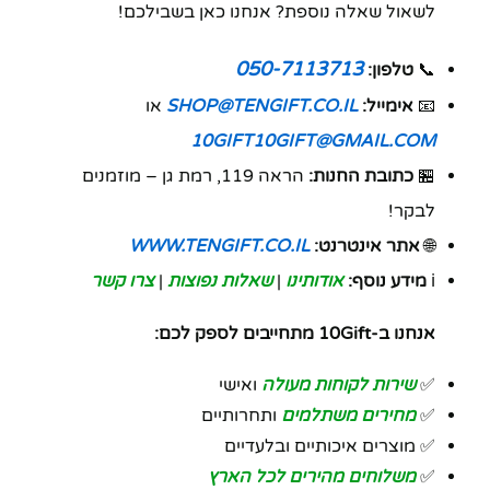
לשאול שאלה נוספת? אנחנו כאן בשבילכם!
050-7113713
📞
טלפון:
📧
אימייל:
SHOP@TENGIFT.CO.IL
או
10GIFT10GIFT@GMAIL.COM
🏪
כתובת החנות:
הראה 119, רמת גן – מוזמנים
לבקר!
🌐
אתר אינטרנט:
WWW.TENGIFT.CO.IL
ℹ️
מידע נוסף:
אודותינו
|
שאלות נפוצות
|
צרו קשר
אנחנו ב-10Gift מתחייבים לספק לכם:
✅
שירות לקוחות מעולה
ואישי
✅
מחירים משתלמים
ותחרותיים
✅ מוצרים איכותיים ובלעדיים
✅
משלוחים מהירים לכל הארץ