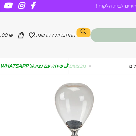
רים לבית הלקוח !
התחברות / הרשמה
₪
.00
מבצעים
שיחה עם נציג
WHATSAPP
ים