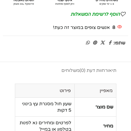
משלוחים מהירים
איסוף עצמי
תשלום מאובטח
1-3 ימי עסקים
ניתן לאסוף מהחנות
פרוטוקול SSL מוצפן
הוסף לרשימת המשאלות
8
אנשים צופים במוצר זה כעת!
שתפו:
תיאור
חוות דעת (0)
משלוחים
מאפיין
פירוט
שעון חול מסגרת עץ בינוני
שם מוצר
5 דקות
לפרטים ומחירים נא לפנות
מחיר
בטלפון או במייל