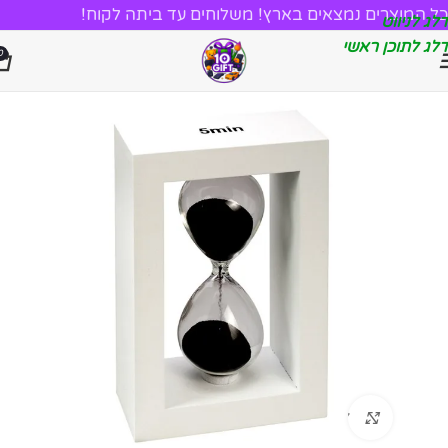
כל המוצרים נמצאים בארץ! משלוחים עד ביתה לקוח!
דלג לניווט
דלג לתוכן ראשי
0
לחץ להגדלה