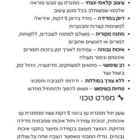
עיצוב קלאסי ונצחי
– מסגרת עץ טבעי ומראה
אלגנטי שמשתלב בכל סגנון עיצוב
דיוק במדידה
– מודד בדיוק 5 דקות, אידיאלי
למשימות קצרות ומבוקרות
מתנה מקורית
– מושלם למתנה לעובדים, ללקוחות,
למורים או לאנשים אהובים
איכות גבוהה
– עמידות לאורך זמן בזכות חומרים
איכוtiים וגימור מעולה
רב שימושי
– מתאים למשחקים, מדיטציה, ניהול זמן,
בישול ועוד
ללא צורך בסוללות
– ידידותי לסביבה וחסכוני
נוחיות בשימוש
– פשוט להפוך ולהתחיל מחדש
🔧 מפרט טכני
שעון חול מסגרת עץ בינוני 5 דקות עשוי ממסגרת עץ
איכותית, זכוכית עמידה וחול איכותי שמבטיח מדידה
מדויקת. המוצר מעוצב בקפידה ומיוצר בתקני איכות
גבוהים. גודלו המבוני מאפשר הצבה נוחה על שולחן