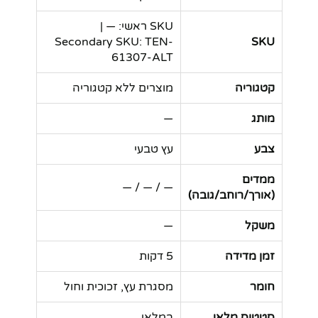
SKU ראשי: — |
Secondary SKU: TEN-
SKU
61307-ALT
קטגוריה
מוצרים ללא קטגוריה
מותג
—
צבע
עץ טבעי
ממדים
— / — / —
(אורך/רוחב/גובה)
משקל
—
זמן מדידה
5 דקות
חומר
מסגרת עץ, זכוכית וחול
סטטוס מלאי
במלאי