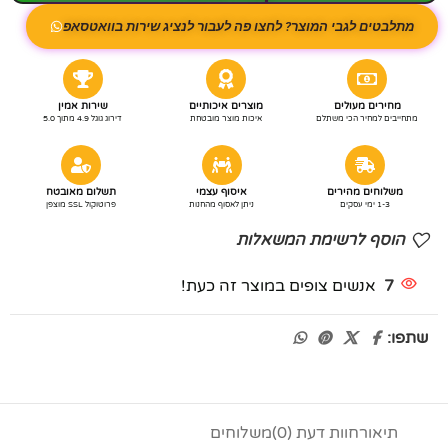
מתלבטים לגבי המוצר? לחצו פה לעבור לנציג שירות בוואטסאפ
מחירים מעולים
מוצרים איכותיים
שירות אמין
מתחייבים למחיר הכי משתלם
איכות מוצר מובטחת
דירוג גוגל 4.9 מתוך 5.0
משלוחים מהירים
איסוף עצמי
תשלום מאובטח
1-3 ימי עסקים
ניתן לאסוף מהחנות
פרוטוקול SSL מוצפן
הוסף לרשימת המשאלות
7
אנשים צופים במוצר זה כעת!
שתפו:
תיאור
חוות דעת (0)
משלוחים