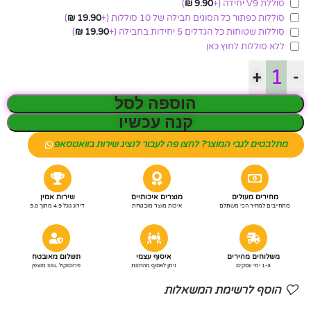
סוללת V9 יחידה
(+
9.90
₪
)
סוללות כפתור כל הסוגים חבילה של 10 סוללות
(+
19.90
₪
)
סוללות שטוחות כל הגדלים 5 יחידות בחבילה
(+
19.90
₪
)
ללא סוללות לחוץ כאן
+
-
הוספה לסל
קנה עכשיו
מתלבטים לגבי המוצר? לחצו פה לעבור לנציג שירות בוואטסאפ
מחירים מעולים
מוצרים איכותיים
שירות אמין
מתחייבים למחיר הכי משתלם
איכות מוצר מובטחת
דירוג גוגל 4.9 מתוך 5.0
משלוחים מהירים
איסוף עצמי
תשלום מאובטח
1-3 ימי עסקים
ניתן לאסוף מהחנות
פרוטוקול SSL מוצפן
הוסף לרשימת המשאלות