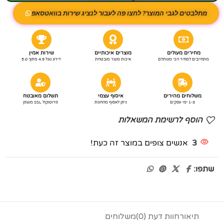
מתלבטים לגבי המוצר? לחצו פה לעבור לנציג שירות בוואטסאפ
מחירים מעולים
מוצרים איכותיים
שירות אמין
מתחייבים למחיר הכי משתלם
איכות מוצר מובטחת
דירוג גוגל 4.9 מתוך 5.0
משלוחים מהירים
איסוף עצמי
תשלום מאובטח
1-3 ימי עסקים
ניתן לאסוף מהחנות
פרוטוקול SSL מוצפן
הוסף לרשימת המשאלות
3
אנשים צופים במוצר זה כעת!
שתפו:
תיאור
חוות דעת (0)
משלוחים