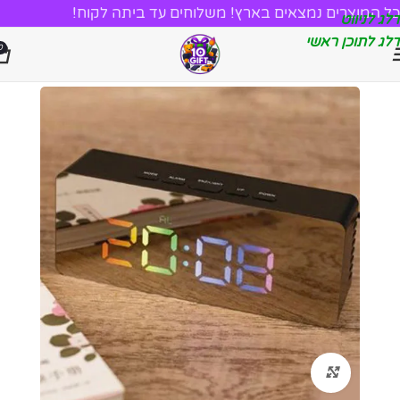
כל המוצרים נמצאים בארץ! משלוחים עד ביתה לקוח!
דלג לניווט
דלג לתוכן ראשי
0
לחץ להגדלה