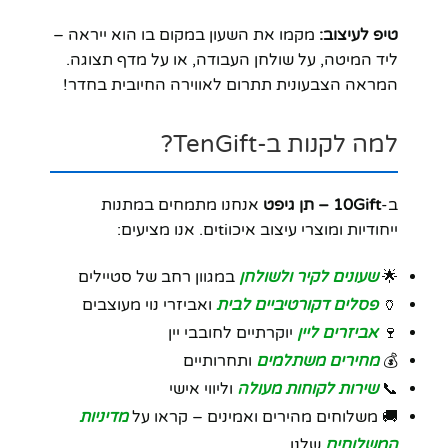
טיפ לעיצוב:
מקמו את השעון במקום בו הוא ייראה –
ליד המיטה, על שולחן העבודה, או על מדף תצוגה.
המראה הצבעונית תתרום לאווירה החיובית בחדר!
למה לקנות ב-TenGift?
ב-
10Gift – תן גיפט
אנחנו מתמחים במתנות
ייחודיות ומוצרי עיצוב איכוtiים. אנו מציעים:
🌟
שעונים לקיר ולשולחן
במגוון רחב של סטיילים
🏺
פסלים דקורטיביים לבית
ואביזרי נוי מעוצבים
🍷
אביזרים ליין
יוקרתיים לחובבי יין
💰
מחירים משתלמים
ותחרותיים
📞
שירות לקוחות מעולה
וליווי אישי
🚚 משלוחים מהירים ואמינים – קראו על
מדיניות
המשלוחים
שלנו