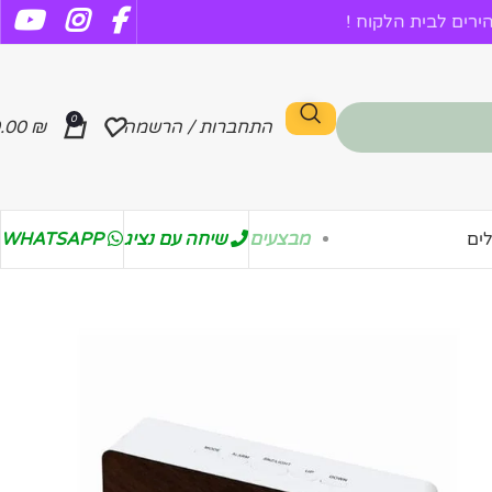
רים לבית הלקוח !
0
התחברות / הרשמה
₪
.00
מבצעים
שיחה עם נציג
WHATSAPP
ים