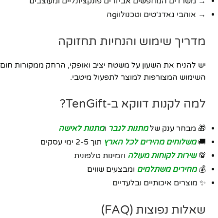
→ משרדים המחפשים אביזרים פונקציונליים ומעוצבים
→ אוהבי גאדג'טים וטכנולוgiה
מדריך שימוש והנחיות תחזוקה
יש להניח את השעון על משטח יציב ואופקי, הרחק ממקורות חום 
השימוש המצורפות למוצר לתפעול מיטבי.
למה לקנות דווקא ב-TenGift?
🎁 מבחר ענק של
מתנות לגבר
ו
מתנות לאישה
🚚
משלוחים מהירים לכל הארץ
תוך 2-5 ימי עסקים
💯
שירות לקוחות מעולה
וזמינות טלפונית
💰
מחירים משתלמים
ומבצעים שווים
✨ מוצרים איכותיים ובלעדיים
שאלות נפוצות (FAQ)