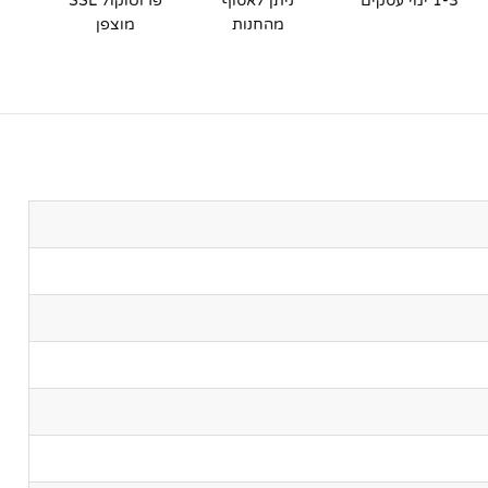
1-3 ימי עסקים
ניתן לאסוף
פרוטוקול SSL
מהחנות
מוצפן