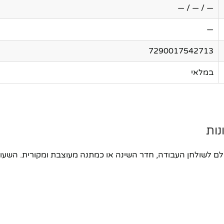
— / — / —
—
7290017542713
במלאי
ם עם תצוגת LED בולטת וברורה, מושלם לשולחן העבודה, חדר השינה או כמתנה מעוצבת ו