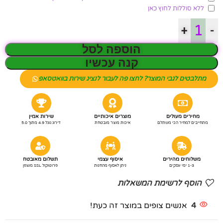
ללא סוללות לחוץ כאן
+
-
הוספה לסל
קנה עכשיו
מתלבטים לגבי המוצר? לחצו פה לעבור לנציג שירות בוואטסאפ
מחירים מעולים
מוצרים איכותיים
שירות אמין
מתחייבים למחיר הכי משתלם
איכות מוצר מובטחת
דירוג גוגל 4.9 מתוך 5.0
משלוחים מהירים
איסוף עצמי
תשלום מאובטח
1-3 ימי עסקים
ניתן לאסוף מהחנות
פרוטוקול SSL מוצפן
הוסף לרשימת המשאלות
4
אנשים צופים במוצר זה כעת!