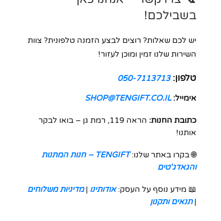
בשבילכם!
יש לכם שאלות? רוצים לבצע הזמנה טלפונית? צוות
השירות שלנו זמין ומוכן לעזור!
טלפון:
050-7113713
אימייל:
SHOP@TENGIFT.CO.IL
כתובת החנות:
הראה 119, רמת גן – בואו לבקר
אותנו!
🌐 בקרו באתר שלנו:
TENGIFT – חנות המתנות
והגאדג'טים
📖 מידע נוסף על העסק:
אודותינו
|
מדיניות משלוחים
|
תנאים ותקנון