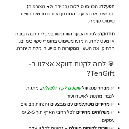
הפעלה:
הכניסו סוללות (במידה ולא מצורפות)
והתאימו את השעה. המנגנון השקט מבטיח חוויית
שימוש נעימה.
תחזוקה:
לניקוי השעון השתמשו במטלית רכה ויבשה
או מעט לחה. הימנעו משימוש בחומרי ניקוי כימיים.
הרחיקו את השעון ממקורות חום ישיר ומלחות יתרה.
💎 למה לקנות דווקא אצלנו ב-
TenGift?
✅
מבחר ענק
של
שעונים לקיר ולשולחן
, מתנות
לגבר, מתנות לאישה ועוד
✅
מחירים משתלמים
עם מבצעים והנחות קבועים
✅
משלוחים מהירים
לכל רחבי הארץ תוך 2-5 ימי
עסקים
✅
שירות לקוחות מעולה
– זמינים לכל שאלה