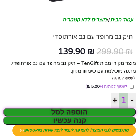
עמוד הבית
/
מוצרים ללא קטגוריה
תיק גב מרופד עם גב אורתופדי
139.90
₪
299.90
₪
מוצר מקורי מבית TenGift – תיק גב מרופד עם גב אורתופדי.
מתנה מושלמת עם שימוש מגוון.
לעטוף למתנה
לעטוף למתנה
(+
5.00
₪
)
+
-
הוספה לסל
קנה עכשיו
מתלבטים לגבי המוצר? לחצו פה לעבור לנציג שירות בוואטסאפ