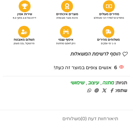
מחירים מעולים
מוצרים איכותיים
שירות אמין
מתחייבים למחיר הכי משתלם
איכות מוצר מובטחת
דירוג גוגל 4.9 מתוך 5.0
משלוחים מהירים
איסוף עצמי
תשלום מאובטח
1-3 ימי עסקים
ניתן לאסוף מהחנות
פרוטוקול SSL מוצפן
הוסף לרשימת המשאלות
6
אנשים צופים במוצר זה כעת!
תגיות:
מתנה
,
עיצוב
,
שימושי
שתפו:
תיאור
חוות דעת (0)
משלוחים