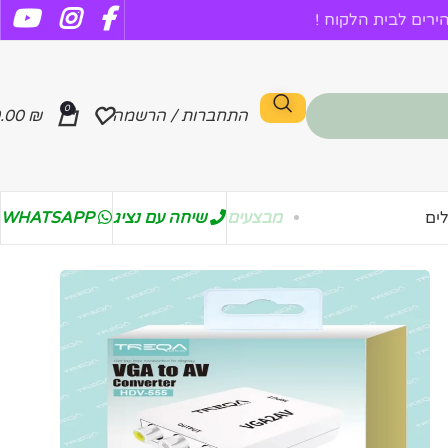
רים לבית הלקוח !
0
התחברות / הרשמה
₪
.00
מבצעים
שיחה עם נציג
WHATSAPP
ים