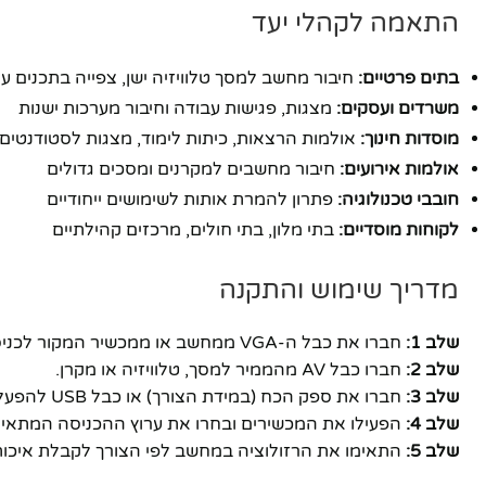
התאמה לקהלי יעד
יוטיוב
בתים פרטיים:
חיבור מחשב למסך טלוויזיה ישן, צפייה בתכנים ע
משרדים ועסקים:
מצגות, פגישות עבודה וחיבור מערכות ישנות
מוסדות חינוך:
אולמות הרצאות, כיתות לימוד, מצגות לסטודנטים
אולמות אירועים:
חיבור מחשבים למקרנים ומסכים גדולים
חובבי טכנולוגיה:
פתרון להמרת אותות לשימושים ייחודיים
לקוחות מוסדיים:
בתי מלון, בתי חולים, מרכזים קהילתיים
מדריך שימוש והתקנה
שלב 1:
חברו את כבל ה-VGA ממחשב או ממכשיר המקור לכניסת ה-VGA בממיר.
שלב 2:
חברו כבל AV מהממיר למסך, טלוויזיה או מקרן.
שלב 3:
חברו את ספק הכח (במידת הצורך) או כבל USB להפעלת המכשיר.
שלב 4:
הפעילו את המכשירים ובחרו את ערוץ ההכניסה המתאים (AV) במס
שלב 5:
התאימו את הרזולוציה במחשב לפי הצורך לקבלת איכות