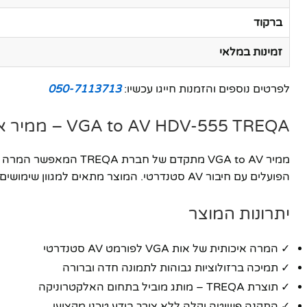
ברקוד
זמינות במלאי
לפרטים נוספים והזמנות חייגו עכשיו:
050-7113713
VGA to AV HDV-555 TREQA – ממיר איכותי מבית TREQA
הפועלים עם חיבור AV סטנדרטי. המוצר מתאים למגוון שימושים: בית, משרד, אולמות הרצאות ומערכות מולטימדיה.
יתרונות המוצר
✓ המרה איכותית של אות VGA לפורמט AV סטנדרטי
✓ תמיכה ברזולוציות גבוהות לתמונה חדה וברורה
✓ תוצרת TREQA – מותג מוביל בתחום האלקטרוניקה
✓ התקנה פשוטה וקלה ללא צורך בידע טכני מקצועי