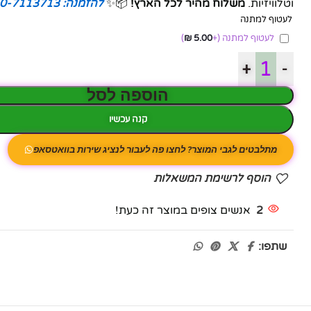
וטלוויזיות.
משלוח מהיר לכל הארץ!
📦✨
להזמנה: 050-7113713
לעטוף למתנה
לעטוף למתנה
(+
5.00
₪
)
+
-
הוספה לסל
קנה עכשיו
מתלבטים לגבי המוצר? לחצו פה לעבור לנציג שירות בוואטסאפ
הוסף לרשימת המשאלות
2
אנשים צופים במוצר זה כעת!
שתפו: