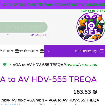
ניזלטר
צרו קשר
שאלות נפוצות
לקוחות מוסדיים וועדים
דלג לניווט
דלג לתוכן ראשי
בחר קטגוריה
עיון בקטגוריות
מתנות לגבר
מתנות ל
עמוד הבית
/
שעונים
/
VGA to AV HDV-555 TREQA
A to AV HDV-555 TREQA
163.53
₪
VGA to AV HDV-555 TREQA