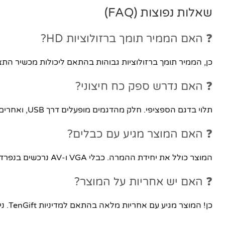
שאלות נפוצות (FAQ)
❓ האם הממיר תומך ברזולוציות HD?
כן, הממיר תומך ברזולוציות גבוהות בהתאם ליכולות מכשיר ה
❓ האם נדרש ספק כח חיצוני?
תלוי בדגם הספציפי. חלק מהדגמים מופעלים דרך USB, ואחרים דורשים ספק כח חיצוני. פרטים מדויקים מצוינים באריזה או בפניה לשירות הלקוחות.
❓ האם המוצר מגיע עם כבלים?
המוצר כולל את יחידת ההמרה. כבלי VGA ו-AV נרכשים בנפרד או ניתן לבקש הצעת מחיר למארז מלא.
❓ האם יש אחריות על המוצר?
כן! המוצר מגיע עם אחריות מלאה בהתאם למדיניות TenGift. ניתן לפנות לשירות לקוחות בכל עת.