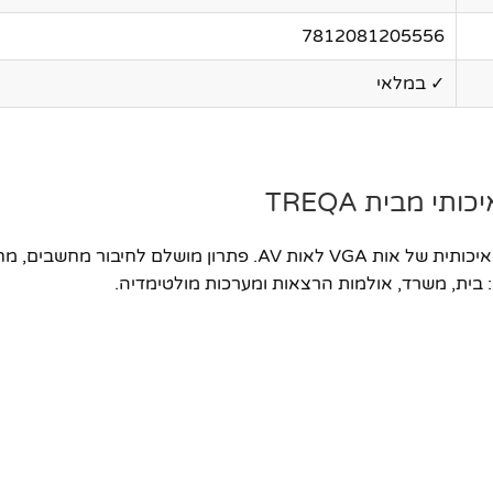
7812081205556
✓ במלאי
ממיר VGA to AV מתקדם של חברת TREQA המאפשר המרה איכותית של או