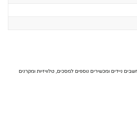
ת VGA לאות AV. פתרון מושלם לחיבור מחשבים, מחשבים ניידים ומכשירים נוספים למסכים, טלוויזיות ומקרנים