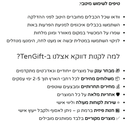
טיפים לשימוש מיטבי:
וודאו שכל הכבלים מחוברים היטב לפני ההדלקה
השתמשו בכבלים איכוtiים למניעת הפרעות באות
שמרו על המכשיר במקום מאוורר ומוגן מלחות
לניקוי השתמשו במטלית יבשה או מעט לחה, הימנעו מנוזלים
למה לקנות דווקא אצלנו ב-TenGift?
🎁
מבחר ענק
של מוצרים ייחודיים וגאדג'טים מתקדמים
📦
משלוחים מהירים
לכל רחבי הארץ תוך 2-5 ימי עסקים
💰
מחירים תחרותיים
ומבצעים שוטפים
🛡️
אחריות מלאה
על כל המוצרים
⭐
שירות לקוחות מעולה
וליווי אישי
🏪
חנות פיזית
ברמת גן – ניתן לאסוף ולקבל ייעוץ אישי
✅
מוצרים מקוריים
בלבד ממותגים מובילים