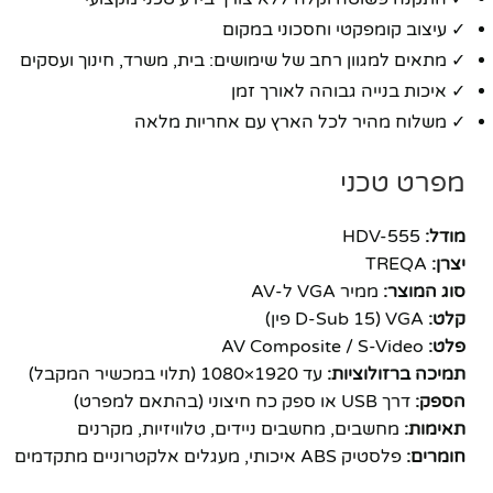
✓ עיצוב קומפקטי וחסכוני במקום
✓ מתאים למגוון רחב של שימושים: בית, משרד, חינוך ועסקים
✓ איכות בנייה גבוהה לאורך זמן
✓ משלוח מהיר לכל הארץ עם אחריות מלאה
מפרט טכני
מודל:
HDV-555
יצרן:
TREQA
סוג המוצר:
ממיר VGA ל-AV
קלט:
VGA (D-Sub 15 פין)
פלט:
AV Composite / S-Video
תמיכה ברזולוציות:
עד 1920×1080 (תלוי במכשיר המקבל)
הספק:
דרך USB או ספק כח חיצוני (בהתאם למפרט)
תאימות:
מחשבים, מחשבים ניידים, טלוויזיות, מקרנים
פייסבוק
חומרים:
פלסטיק ABS איכותי, מעגלים אלקטרוניים מתקדמים
אינסטגרם