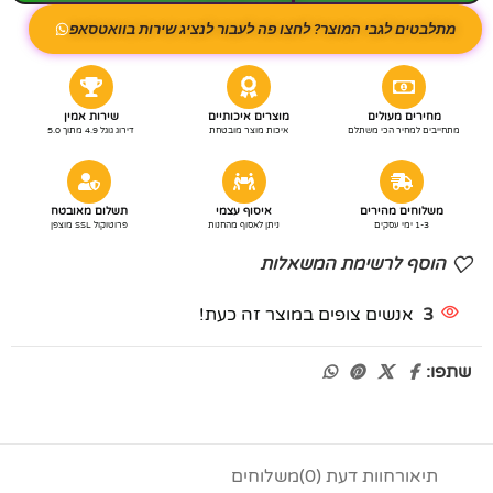
מתלבטים לגבי המוצר? לחצו פה לעבור לנציג שירות בוואטסאפ
מחירים מעולים
מוצרים איכותיים
שירות אמין
מתחייבים למחיר הכי משתלם
איכות מוצר מובטחת
דירוג גוגל 4.9 מתוך 5.0
משלוחים מהירים
איסוף עצמי
תשלום מאובטח
1-3 ימי עסקים
ניתן לאסוף מהחנות
פרוטוקול SSL מוצפן
הוסף לרשימת המשאלות
3
אנשים צופים במוצר זה כעת!
שתפו:
תיאור
חוות דעת (0)
משלוחים