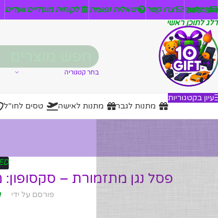
ניזלטר
צרו קשר
שאלות נפוצות
לקוחות מוסדיים וועדים
דלג לניווט
דלג לתוכן ראשי
בחר קטגוריה
עיון בקטגוריות
מתנות לגבר
מתנות לאישה
טסים לחו"ל
ED
פסל נגן מתזמורת – סקסופון: מתנה
פורסם על ידי
מ