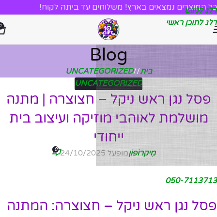
כל המוצרים נמצאים בארץ! משלוחים עד ביתה לקוח!
דלג לניווט
דלג לתוכן ראשי
0
Blog
בית
/
UNCATEGORIZED
UNCATEGORIZED
פסל נגן ראש ניקל – חצוצרה | מתנה
מושלמת לאוהבי מוזיקה ועיצוב בית
ייחודי
0
מִיקרוֹפוֹן
מופעל 24/10/2025
050-7113713
פסל נגן ראש ניקל – חצוצרה: המתנה