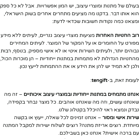
בעולם של מתנות ומוצרי עיצוב, יש המון אפשרויות. אבל לא כל ספק
הוא אותו דבר. בדקנו מה מציעים מתחרים אחרים בשוק הישראלי,
ומצאנו כמה נקודות חשובות שכדאי לדעת:
רוב החנויות האחרות
מציעות מוצרי עיצוב גנריים, לעיתים ללא מידע
מפורט על החומרים או על המקור של המוצר. לעיתים המחירים
גבוהים יותר, ולעיתים השירות איטי או לא אישי מספיק. בנוסף, רבות
מהחנויות הגדולות לא מתמחות במתנות ייחודיות – הן מוכרות הכול,
ולכן לא תמיד יש להן את הידע או את ההתמחות לייעץ נכון.
לעומת זאת, ב-
tengift
:
אנחנו מתמחים במתנות ייחודיות ובמוצרי עיצוב איכותיים
– זה מה
שאנחנו עושים, וזה מה שאנחנו אוהבים. כל מוצר נבחר בקפידה,
נבדק ונמצא ראוי להיכלל בקטלוג שלנו.
שירות אישי ומסור
– אנחנו זמינים לכל שאלה, ייעוץ או בקשה
מיוחדת. רוצים אריזת מתנה? רוצים לשלוח ישירות למקבל המתנה
עם ברכה אישית? אנחנו כאן בשבילכם.