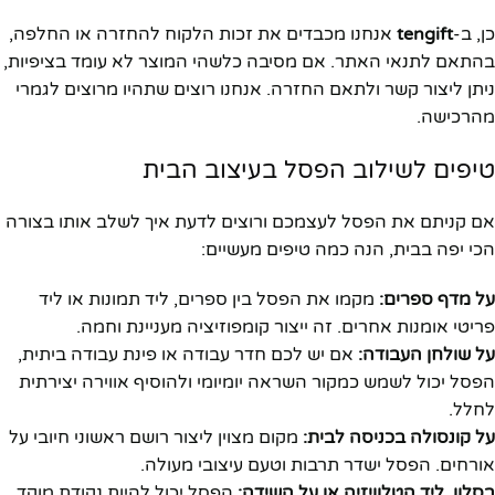
כן, ב-
tengift
אנחנו מכבדים את זכות הלקוח להחזרה או החלפה,
בהתאם לתנאי האתר. אם מסיבה כלשהי המוצר לא עומד בציפיות,
ניתן ליצור קשר ולתאם החזרה. אנחנו רוצים שתהיו מרוצים לגמרי
מהרכישה.
טיפים לשילוב הפסל בעיצוב הבית
אם קניתם את הפסל לעצמכם ורוצים לדעת איך לשלב אותו בצורה
הכי יפה בבית, הנה כמה טיפים מעשיים:
על מדף ספרים:
מקמו את הפסל בין ספרים, ליד תמונות או ליד
פריטי אומנות אחרים. זה ייצור קומפוזיציה מעניינת וחמה.
על שולחן העבודה:
אם יש לכם חדר עבודה או פינת עבודה ביתית,
הפסל יכול לשמש כמקור השראה יומיומי ולהוסיף אווירה יצירתית
לחלל.
על קונסולה בכניסה לבית:
מקום מצוין ליצור רושם ראשוני חיובי על
אורחים. הפסל ישדר תרבות וטעם עיצובי מעולה.
בסלון, ליד הטלוויזיה או על השידה:
הפסל יכול להיות נקודת מוקד