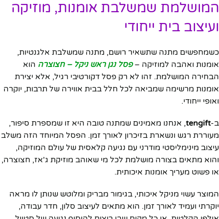
המושלמת שמשלבת אומנות, מוזיקה
ועיצוב בית ייחודי
כשמחפשים מתנה שתשאיר רושם, מתנה שמשלבת אלגנטיות,
אומנות ואהבה למוזיקה –
פסל נגן ראש ניקל – חצוצרה
הוא
הבחירה המושלמת. זהו לא רק פסל דקורטיבי רגיל, אלא יצירת
אומנות מרשימה שמביאה לכל חלל בבית אווירה של תרבות, יוקרה
ואופי ייחודי.
ב-
tengift
, אנחנו מאמינים שמתנה טובה היא זו שמספרת סיפור,
מעוררת רגש ונשארת בזיכרון לאורך זמן. הפסל המיוחד הזה משלב
עיצוב מינימליסטי מודרני עם נגיעה קלאסית של עולם המוזיקה,
והוא מתאים בצורה מושלמת לכל מי שאוהב מוזיקת ג'אז, חצוצרה,
או פשוט מעריך אומנות איכותית.
המוצר עשוי מניקל איכותי, בגימור מבריק ומלוטש שנותן לו מראה
יוקרתי ועמיד לאורך זמן. הוא מתאים לעיצוב סלון, חדר עבודה,
אולפן הקלטות, או כל מקום שבו רוצים להוסיף נגיעה של סטייל