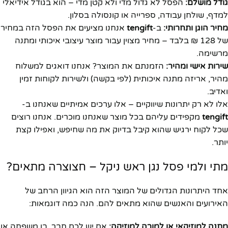
גודל מושלם:
הפסל לא גדול מדי ולא קטן מדי – הוא בגודל אידיאלי
למדף, שולחן עבודה, ספרייה או קונסולה בסלון.
מחיר הוגן ותחרותי:
ב-
tengift
אנחנו מציעים את הפסל הזה במחיר
של 128 ₪ בלבד – מחיר מצוין עבור מוצר עיצובי איכותי ומתנה
מרשימה.
שירות אישי ומהיר:
הזמנתם את המוצר? אנחנו דואגים למשלוח
מהיר, אריזה מתנה איכותית (לפי בקשה) ולשירות לקוחות זמין
ואדיב.
אלו לא רק יתרונות שיווקיים – אלו ערכים אמיתיים שאנחנו ב-
tengift
מקפידים עליהם בכל מוצר שאנחנו מוכרים. אנחנו רוצים
שכל לקוח ירגיש שהוא קיבל בדיוק את מה שחיפש, ואפילו קצת
יותר.
מתי ולמי פסל נגן ראש ניקל – חצוצרה מתאים?
אחד היתרונות הגדולים של המוצר הזה הוא הגיוון הרחב של
האירועים והאנשים שהוא מתאים להם. הנה כמה דוגמאות:
מתנה למוזיקאי או למורה למוזיקה:
אם יש לכם חבר, בן משפחה או