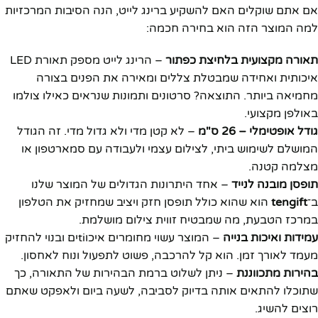
אם אתם שוקלים האם להשקיע ברינג לייט, הנה הסיבות המרכזיות
למה המוצר הזה הוא בחירה חכמה:
תאורה מקצועית בלחיצת כפתור
– הרינג לייט מספק תאורת LED
איכותית ואחידה שמבטלת צללים ומאירה את הפנים בצורה
מחמיאה ביותר. התוצאה? סרטונים ותמונות שנראים כאילו צולמו
באולפן מקצועי.
גודל אופטימלי – 26 ס"מ
– לא קטן מדי ולא גדול מדי. זה הגודל
המושלם לשימוש ביתי, לצילום עצמי ולעבודה עם סמארטפון או
מצלמה קטנה.
תופסן מובנה לנייד
– אחד היתרונות הגדולים של המוצר שלנו
ב־
tengift
הוא שהוא כולל תופסן חזק ויציב שמחזיק את הטלפון
במרכז הטבעת, מה שמבטיח זווית צילום מושלמת.
עמידות ואיכות בנייה
– המוצר עשוי מחומרים איכוtiים ובנוי להחזיק
מעמד לאורך זמן. הוא קל להרכבה, פשוט לתפעול ונוח לאחסון.
בהירות מתכווננת
– ניתן לשלוט ברמת הבהירות של התאורה, כך
שתוכלו להתאים אותה בדיוק לסביבה, לשעה ביום ולאפקט שאתם
רוצים להשיג.