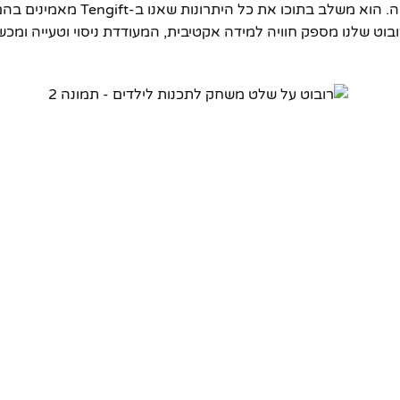
של Tengift, עוצב במיוחד כדי לענות על צורך זה בצורה מהנה ונגישה.
רובוט שלנו מספק חוויה למידה אקטיבית, המעודדת ניסוי וטעייה ומכ