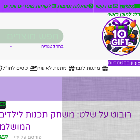
ניזלטר
צרו קשר
שאלות נפוצות
לקוחות מוסדיים וועדים
דלג לניווט
דלג לתוכן ראשי
בחר קטגוריה
עיון בקטגוריות
מתנות לגבר
מתנות לאישה
טסים לחו"ל
ED
רובוט על שלט: משחק תכנות לילדי
המושלמת מבי
פורסם על ידי
MER