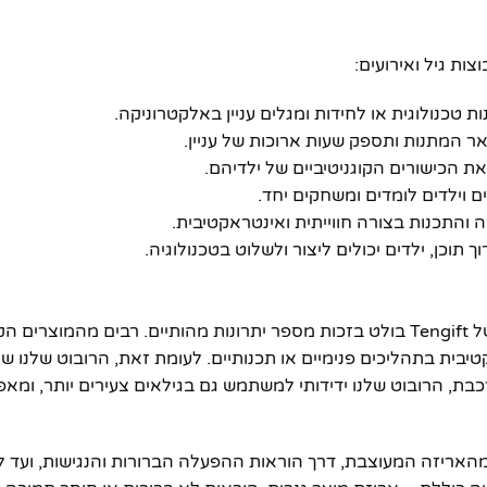
ות גיל ואירועים:
 המתנות ותספק שעות ארוכות של עניין.
 הכישורים הקוגניטיביים של ילדיהם.
ם וילדים לומדים ומשחקים יחד.
 והתכנות בצורה חווייתית ואינטראקטיבית.
 תוכן, ילדים יכולים ליצור ולשלוט בטכנולוגיה.
שוק הצעצועים הטכנולוגיים רווי במוצרים שונים, אך רובוט התכנות של Tengift בולט בזכות מספר יתרונות מהותיים. רב
טיבית בתהליכים פנימיים או תכנותיים. לעומת זאת, הרובוט שלנו ש
כבת, הרובוט שלנו ידידותי למשתמש גם בגילאים צעירים יותר, ומא
תמש שלמה. החל מהאריזה המעוצבת, דרך הוראות ההפעלה הברורות והנגישות, וע