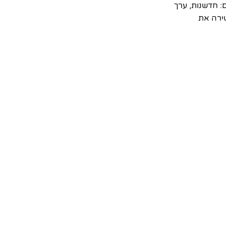
 הוא משלב בתוכו את כל היתרונות שאנו ב-Tengift מאמינים בהם: חדשנות, ערך
שירה את