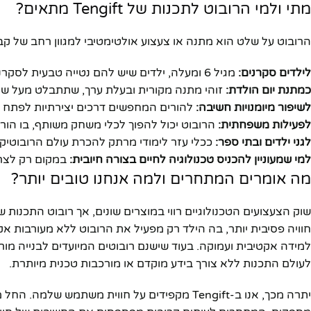
מתי ולמי הרובוט לתכנות של Tengift מתאים?
הרובוט על שלט הוא מתנה או צעצוע אולטימטיבי למגוון רחב של קבוצ
לילדים סקרנים:
מגיל 6 ומעלה, ילדים שיש להם נטייה טבעית לסקרנות טכנולוגית או לחידות ומגלים עניין באלקטרוניקה.
כמתנת יום הולדת:
זוהי מתנה מקורית ובעלת ערך, שתתבלט מעל שאר
לשיפור מיומנויות חשיבה:
להורים המחפשים דרכים יצירתיות לפתח את
לפעילות משפחתית:
הרובוט יכול להפוך לכלי משחק משותף, בו הורי
לגני ילדים ובתי ספר:
ככלי עזר לימודי מרתק להכרת עולם הרובוטיקה
למי שמעוניין להכניס טכנולוגיה לחיים בצורה חיובית:
במקום רק לצרוך
מה אומרים המתחרים ולמה אנחנו טובים יותר?
חוויה פסיבית יותר, בה הילד רק מפעיל את הרובוט ללא מעורבות אק
למידה אקטיבית ועמוקה. בעוד שישנם רובוטים המיועדים לבנייה מור
לעולם התכנות ללא צורך בידע מוקדם או מורכבות טכנית מיותרת.
יתרה מכך, אנו ב-Tengift מקפידים על חווית מש