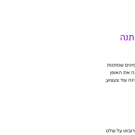
תנה
תנות ייחודיות ומוצרי גאדג'טים המעשירים את עולמם של ילדים ומבוגרים כאחד. אנו ב-Tengift מאמינים שמתנות
נה את האופן
ינה עוד צעצוע;
הילדים. הרובוט על שלט