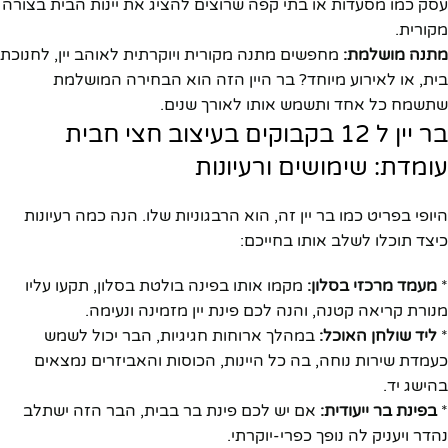
עסק כמו מסעדות או בתי קפה שרוצים להציג את יינות הבית בצורה
מקורית.
מתנה מושלמת:
מחפשים מתנה מקורית ויוקרתית לאוהב יין, לחנוכת
בית, או לאירוע מיוחד? בר היין הזה הוא הבחירה המושלמת
שתשמח כל אחד ותשמש אותו לאורך שנים.
בר יין ל 12 בקבוקים בעיצוב חצי חבית
עומדת: שימושים ורעיונות
היופי בפריט כמו בר יין זה, הוא הרבגוניות שלו. הנה כמה רעיונות
כיצד תוכלו לשלב אותו בחייכם:
*
מעמד מרכזי בסלון:
מקמו אותו בפינה בולטת בסלון, תקעו עליו
מנורת קריאה קטנה, והנה לכם פינת יין מזמינה ונעימה.
*
ליד שולחן האוכל:
במהלך ארוחות חגיגיות, הבר יכול לשמש
כעמדת שירות נוחה, בה כל היינות, הכוסות והאביזרים נמצאים
בהישג יד.
*
בפינת בר ייעודית:
אם יש לכם פינת בר בבית, הבר הזה ישתלב
נהדר ויעניק לה נופך כפרי-יוקרתי.