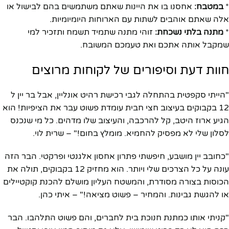
*
במטבח:
אחסנו בו את היינות שאתם משתמשים בהם לבישול או
אלה שאתם אוהבים לשתות עם הארוחות היומיומיות.
*
מתנה בלתי נשכחת:
זוהי מתנה שתמיד תשמח ותזכיר למי
שמקבל אותה אתכם ואת טעמכם המשובח.
חוות דעת וסיפורים של לקוחות מרוצים
"הייתי סקפטית בהתחלה לגבי רכישת רהיט אונליין, אבל בר יין ל
12 בקבוקים בעיצוב חצי חבית עומדת פשוט עבר את הציפיות! הוא
הגיע ארוז היטב, קל להרכבה, והעיצוב שלו מדהים. כל מי שנכנס
לסלון שלי לא מפסיק להחמיא. מומלץ בחום!" – שרית לוי.
"כחובב יין מושבע, חיפשתי פתרון אחסון אלגנטי ופרקטי. הבר הזה
עונה על כל הצרכים שלי ויותר. הוא מחזיק 12 בקבוקים, תולה את
הכוסות בצורה מסודרת, והמשטח העליון מושלם להכנת קוקטיילים
או להגשת גבינות. והמחיר – פשוט מציאה!" – איתי כהן.
"קניתי אותו כמתנת חנוכת בית לחברים, והם פשוט התלהבו. הבר