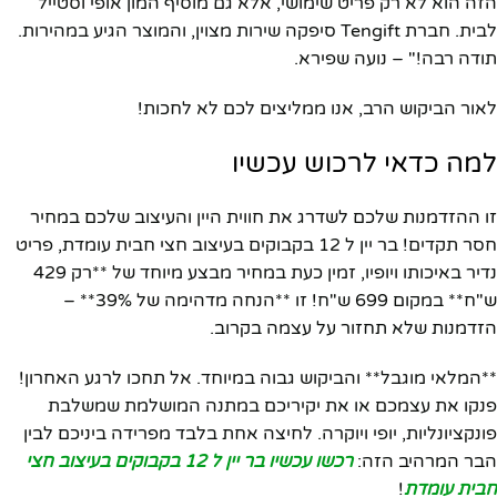
הזה הוא לא רק פריט שימושי, אלא גם מוסיף המון אופי וסטייל
לבית. חברת Tengift סיפקה שירות מצוין, והמוצר הגיע במהירות.
תודה רבה!" – נועה שפירא.
לאור הביקוש הרב, אנו ממליצים לכם לא לחכות!
למה כדאי לרכוש עכשיו
זו ההזדמנות שלכם לשדרג את חווית היין והעיצוב שלכם במחיר
חסר תקדים! בר יין ל 12 בקבוקים בעיצוב חצי חבית עומדת, פריט
נדיר באיכותו ויופיו, זמין כעת במחיר מבצע מיוחד של **רק 429
ש"ח** במקום 699 ש"ח! זו **הנחה מדהימה של 39%** –
הזדמנות שלא תחזור על עצמה בקרוב.
**המלאי מוגבל** והביקוש גבוה במיוחד. אל תחכו לרגע האחרון!
פנקו את עצמכם או את יקיריכם במתנה המושלמת שמשלבת
פונקציונליות, יופי ויוקרה. לחיצה אחת בלבד מפרידה ביניכם לבין
הבר המרהיב הזה:
רכשו עכשיו בר יין ל 12 בקבוקים בעיצוב חצי
חבית עומדת
!