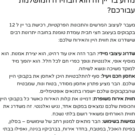
מדוע בר יין זה הוא הבחירה המושלמת
עבורכם?
מעבר לעיצוב המרשים והתכונות הפרקטיות, רכישת בר יין ל 12
בקבוקים בעיצוב חצי חבית עומדת טומנת בחובה יתרונות רבים
שישדרגו את חווית היין והאירוח שלכם:
שדרוג עיצובי מיידי:
הבר הזה אינו עוד רהיט, הוא יצירת אמנות. הוא
מוסיף אופי, אלגנטיות ונופך כפרי חם לכל חלל. הוא יהפוך מיד
למוקד משיכה ונושא לשיחה.
אחסון חכם ויעיל:
סוף להתלבטויות היכן לאחסן את בקבוקי היין
שלכם. הבר מציע פתרון אחסון מסודר, בטוח ונוח, שמבטיח
שהבקבוקים שלכם יישמרו בתנאים אופטימליים.
חווית אירוח משופרת:
דמיינו את קלות האירוח כאשר כל בקבוקי היין
והכוסות שלכם נמצאים במקום אחד, נגיש ואלגנטי. זה משדרג את
חווית האורחים ומשאיר רושם בלתי נשכח.
גמישות בשימוש:
הבר מתאים למגוון רחב של שימושים – בסלון,
בפינת האוכל, במטבח, בחדר אירוח, בברביקיו בגינה, ואפילו בבתי