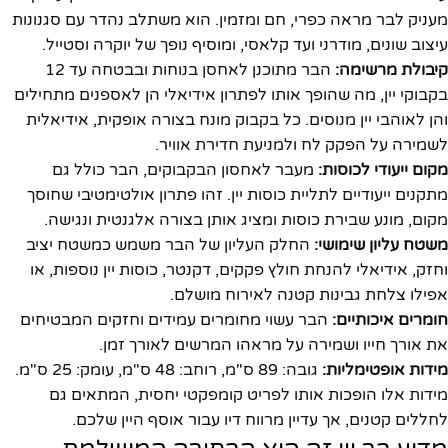
מעניק לבר מראה כפרי, חם ומזמין. הוא משתלב נהדר עם סגנונות
עיצוב שונים, מודרני ועד קלאסי, ומוסיף נופך של יוקרה וסטייל.
קיבולת מרשימה:
הבר מתוכנן לאחסן בנוחות ובבטחה עד 12
בקבוקי יין, מה שהופך אותו לפתרון אידיאלי הן לאספנים מתחילים
והן לאוהבי יין מנוסים. כל בקבוק מונח בצורה אופקית, אידיאלית
לשמירה על הפקק לח ולמניעת חדירת אוויר.
מקום ייעודי לכוסות:
מעבר לאחסון הבקבוקים, הבר כולל גם
מתקנים ייעודיים לתליית כוסות יין. זהו פתרון אולטימטיבי שחוסך
מקום, מונע שבירת כוסות ומציג אותן בצורה אלגנטית ונגישה.
משטח עליון שימושי:
החלק העליון של הבר משמש כמשטח יציב
וחזק, אידיאלי להנחת חולץ פקקים, דקנטר, כוסות יין נוספות, או
אפילו צלחת גבינות קטנה לאירוח מושלם.
חומרים איכותיים:
הבר עשוי מחומרים עמידים וחזקים המבטיחים
את אורך חייו ושמירה על מראהו המרשים לאורך זמן.
מידות אופטימליות:
גובה: 89 ס"מ, רוחב: 48 ס"מ, עומק: 25 ס"מ.
מידות אלו הופכות אותו לפריט קומפקטי יחסית, המתאים גם
לחללים קטנים, אך עדיין מרווח דיו עבור אוסף היין שלכם.