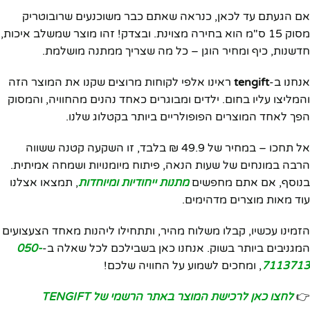
אם הגעתם עד לכאן, כנראה שאתם כבר משוכנעים שרובוטריק
מסוק 15 ס"מ הוא בחירה מצוינת. ובצדק! זהו מוצר שמשלב איכות,
חדשנות, כיף ומחיר הוגן – כל מה שצריך ממתנה מושלמת.
אנחנו ב-
tengift
ראינו אלפי לקוחות מרוצים שקנו את המוצר הזה
והמליצו עליו בחום. ילדים ומבוגרים כאחד נהנים מהחוויה, והמסוק
הפך לאחד המוצרים הפופולריים ביותר בקטלוג שלנו.
אל תחכו – במחיר של 49.9 ₪ בלבד, זו השקעה קטנה ששווה
הרבה במונחים של שעות הנאה, פיתוח מיומנויות ושמחה אמיתית.
בנוסף, אם אתם מחפשים
מתנות ייחודיות ומיוחדות
, תמצאו אצלנו
עוד מאות מוצרים מדהימים.
הזמינו עכשיו, קבלו משלוח מהיר, ותתחילו ליהנות מאחד הצעצועים
המגניבים ביותר בשוק. אנחנו כאן בשבילכם לכל שאלה ב-
050-
7113713
, ומחכים לשמוע על החוויה שלכם!
👉
לחצו כאן לרכישת המוצר באתר הרשמי של TENGIFT