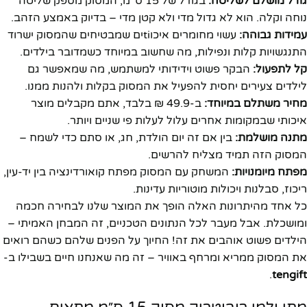
גודל מושלם לשליטה:
בגודל של 15 ס"מ, המסוק מספק שליטה
נוחה וקלה. הוא לא גדול מדי ולא קטן מדי – בדיוק באמצע הזהב.
עמידות גבוהה:
עשוי מחומרים איכוtiים שמבטיחים שהמסוק ישרוד
התנגשויות קלות ונפילות, מה שחשוב במיוחד כשמדובר בילדים.
קל לתפעול:
הבקר פשוט וידידותי למשתמש, מה שמאפשר גם
לילדים צעירים יחסית להפעיל את המסוק בקלות ולהנות ממנו.
מחיר משתלם במיוחד:
ב-49.9 ₪ בלבד, אתם מקבלים מוצר
איכותי שבמקומות אחרים עלול לעלות פי שניים ויותר.
מתנה מושלמת:
בין אם זה יום הולדת, חג, או סתם כדי לשמח –
המסוק הזה תמיד מצליח להרשים.
מפתח מיומנויות:
המשחק עם המסוק מפתח קואורדינציה בין יד-עין,
ריכוז, סבלנות ויכולות מוטוריות עדינות.
כל אחד מהיתרונות האלה הופך את המוצר שלנו לבחירה חכמה
ומושכלת. אבל מעבר לכל הנתונים הטכניים, זה המבחן האמיתי –
הילדים פשוט אוהבים את זה! החיוך על הפנים שלהם כשהם רואים
את המסוק ממריא ומרחף באוויר – זה מה שאנחנו חיים בשבילו ב-
.
tengift