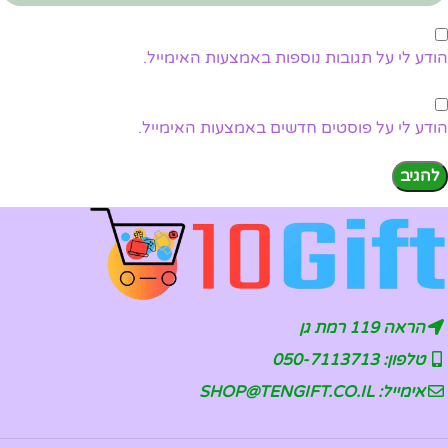
הודע לי על תגובות נוספות באמצעות האימייל.
הודע לי על פוסטים חדשים באמצעות האימייל.
הראה 119 רמת גן
טלפון: 050-7113713
אימייל: SHOP@TENGIFT.CO.IL