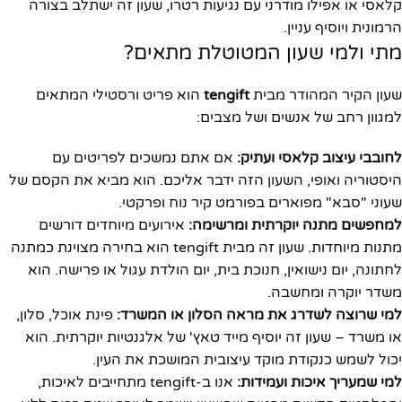
קלאסי או אפילו מודרני עם נגיעות רטרו, שעון זה ישתלב בצורה
הרמונית ויוסיף עניין.
מתי ולמי שעון המטוטלת מתאים?
שעון הקיר המהודר מבית
tengift
הוא פריט ורסטילי המתאים
למגוון רחב של אנשים ושל מצבים:
לחובבי עיצוב קלאסי ועתיק:
אם אתם נמשכים לפריטים עם
היסטוריה ואופי, השעון הזה ידבר אליכם. הוא מביא את הקסם של
שעוני "סבא" מפוארים בפורמט קיר נוח ופרקטי.
למחפשים מתנה יוקרתית ומרשימה:
אירועים מיוחדים דורשים
מתנות מיוחדות. שעון זה מבית tengift הוא בחירה מצוינת כמתנה
לחתונה, יום נישואין, חנוכת בית, יום הולדת עגול או פרישה. הוא
משדר יוקרה ומחשבה.
למי שרוצה לשדרג את מראה הסלון או המשרד:
פינת אוכל, סלון,
או משרד – שעון זה יוסיף מייד טאץ' של אלגנטיות יוקרתית. הוא
יכול לשמש כנקודת מוקד עיצובית המושכת את העין.
למי שמעריך איכות ועמידות:
אנו ב-tengift מתחייבים לאיכות,