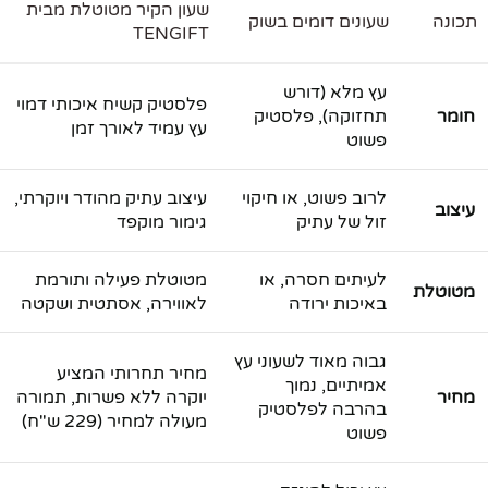
שעון הקיר מטוטלת מבית
תכונה
שעונים דומים בשוק
TENGIFT
עץ מלא (דורש
פלסטיק קשיח איכותי דמוי
חומר
תחזוקה), פלסטיק
עץ עמיד לאורך זמן
פשוט
לרוב פשוט, או חיקוי
עיצוב עתיק מהודר ויוקרתי,
עיצוב
זול של עתיק
גימור מוקפד
לעיתים חסרה, או
מטוטלת פעילה ותורמת
מטוטלת
באיכות ירודה
לאווירה, אסתטית ושקטה
גבוה מאוד לשעוני עץ
מחיר תחרותי המציע
אמיתיים, נמוך
מחיר
יוקרה ללא פשרות, תמורה
בהרבה לפלסטיק
מעולה למחיר (229 ש"ח)
פשוט