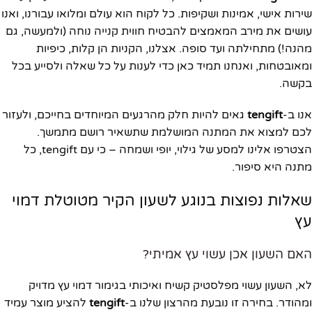
שירות אישי, אמינות ושקיפות. כל לקוח הוא עולם ומלואו עבורנו, ואנו
עושים את מירב המאמצים להבטיח חווית קנייה נוחה (ולמעשה, גם
מהנה!) מתחילתה ועד סופה. אצלנו, הקניות הן קלות, כיפיות
ומאובטחות, ואנחנו תמיד כאן כדי לענות על כל שאלה ולסייע בכל
בקשה.
אנו ב-
tengift
גאים להיות חלק מהרגעים המיוחדים בחייכם, ולעזור
לכם למצוא את המתנה המושלמת שתשאיר רושם מתמשך.
הצטרפו אלינו למסע של גילוי, יופי ושמחה – כי עם tengift, כל
מתנה היא סיפור.
שאלות נפוצות בנוגע לשעון הקיר מטוטלת דמוי
עץ
האם השעון אכן עשוי עץ אמיתי?
לא, השעון עשוי מפלסטיק קשיח ואיכותי בגימור דמוי עץ מדויק
ומהודר. בחירה זו נובעת מהרצון שלנו ב-
tengift
להציע מוצר עמיד