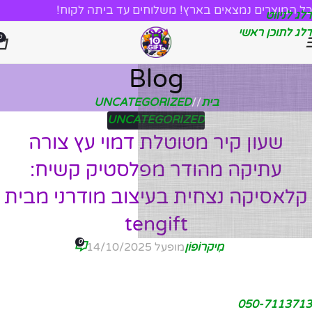
כל המוצרים נמצאים בארץ! משלוחים עד ביתה לקוח!
דלג לניווט
דלג לתוכן ראשי
0
Blog
בית
/
UNCATEGORIZED
UNCATEGORIZED
שעון קיר מטוטלת דמוי עץ צורה
עתיקה מהודר מפלסטיק קשיח:
קלאסיקה נצחית בעיצוב מודרני מבית
tengift
0
מִיקרוֹפוֹן
מופעל 14/10/2025
050-7113713