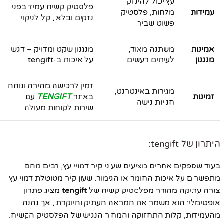
עץ יכול להינזק
פלסטיק קשיח עמיד בפני
עמידות
מלחות, פלסטיק
נזקים ובלאי, קל לניקוי
פשוט שביר
אמינות
משתנה מאוד,
מנגנון שקט ומדויק – דגש
מנגנון
לעיתים רעשים
על איכות ב-tengift
זמין לרכישה מהירה ונוחה
מגירות באינטרנט,
זמינות
באתר
TENGIFT
עם
חנויות נישה
שירות לקוחות מעולה
היתרון של tengift:
בעוד שספקים אחרים מציעים שעוני קיר דמויי עץ, רבים מהם
מתפשרים על איכות החומר או הגימור. שעון קיר מטוטלת דמוי עץ
צורה עתיקה מהודר מפלסטיק קשיח של
tengift
מציג פתרון
אופטימלי: הוא משמר את המראה העתיק והיוקרתי, אך נהנה
מהעמידות, קלות התחזוקה והמחיר הנגיש של הפלסטיק הקשיח.