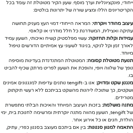
ייחודי, פונקציונליות וערך מוסף. שעון הקיר מטוטלת זה עומד בכל
הקריטריונים הללו ומציע שורה של יתרונות בולטים:
עיצוב מהודר ויוקרתי:
המראה הייחודי דמוי העץ מעניק תחושה
עתיקה ואצילית, המשדרגת כל חלל מודרני או קלאסי.
עמידות וקלות תחזוקה:
עשוי מפלסטיק קשיח ואיכותי, השעון עמיד
לאורך זמן וקל לניקוי, בניגוד לשעוני עץ אמיתיים הדורשים טיפול
מיוחד.
תנועת מטוטלת קסומה:
המטוטלת המתנדנדת בעדינות מוסיפה
נופך של שלווה ויופי, והופכת את השעון לפריט מרתק שכיף להביט
בו.
מנגנון שקט ומדויק:
אנו ב-tengift נותנים עדיפות למנגנונים אמינים
ושקטים, כך שתוכלו ליהנות מהשקט בביתכם ללא רעשי תיקתוק
מטרידים.
מתנה מושלמת:
בזכות העיצוב המיוחד והאיכות הבלתי מתפשרת
של tengift, השעון מהווה מתנה יוקרתית ומרשימה לחנוכת בית, ימי
הולדת, חגים או כל אירוע אחר.
התאמה למגוון סגנונות:
בין אם ביתכם מעוצב בסגנון כפרי, עתיק,