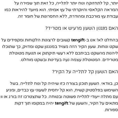
יותר, קל לתחזוקה ונוח יותר לתלייה, כל זאת תוך שמירה על
המראה הקלאסי והיוקרתי של עץ אמיתי. הוא מיועד להיראות כמו
עבודת עץ מורכבת ומהודרת, ללא החסרונות של חומר זה.
האם מנגנון השעון מרעיש או מטריד?
בהחלט לא! אנו ב-
tengift
קשובים לרצונות הלקוחות ומקפידים על
שקט ונוחות. שעון הקיר הזה מצויד במנגנון שקט ומדויק, כך שתוכלו
ליהנות מהשקט בביתכם ללא רעשי תיקתוק או תנועת מטוטלת
מטרידים. המטוטלת עצמה נעה בעדינות ובשקט מוחלט.
האם השעון קל לתלייה על הקיר?
כן, בוודאי. השעון תוכנן בצורה כזו שיהיה קל ונוח לתלייה. בשל
השימוש בפלסטיק קשיח, הוא קל יחסית לשעוני עץ כבדים, ומגיע
עם מתלה ייעודי לתלייה פשוטה ובטוחה. כל שתצטרכו זה בורג או וו
מתאים על הקיר, והשעון של
tengift
יהיה במקומו תוך דקות
ספורות.