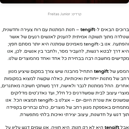
קרדיט: Freitas Junior
ברוכים הבאים ל-
tengift
– חנות המתנות עם רוח צעירה וחדשנית,
שנולדה מתוך תשוקה אמיתית להעניק לאנשים רגעים של אושר
והפתעה. אנו ב-tengift מאמינים שמתנה היא יותר מסתם חפץ;
היא דרך לבטא רגשות, להעביר מסר, ולחבר בין אנשים. לכן, אנו
מקדישים מחשבה רבה בבחירת כל אחד ואחד מהמוצרים שלנו.
המסע של
tengift
התחיל מהבנה שיש צורך במקום שיציע מגוון
רחב של מתנות ייחודיות ואיכותיות, כאלה שקשה למצוא במקומות
אחרים. החל ממתנות לגבר ולאישה, דרך משחקי חשיבה מאתגרים,
מוצרי עיצוב לבית שמשדרגים כל חלל, ועד גאדג'טים מדליקים
שמשנים את שגרת היום-יום – אצלנו ב-tengift תמצאו הכל. אנו
מתמחים באספקת מגוון רחב של מוצרים, כולם נבחרים בקפידה
תוך דגש על חדשנות, עיצוב יצירתי ואיכות בלתי מתפשרת.
אבל
tengift
היא לא רק חנות; היא חוויה. אנו שמים דגש עליון על