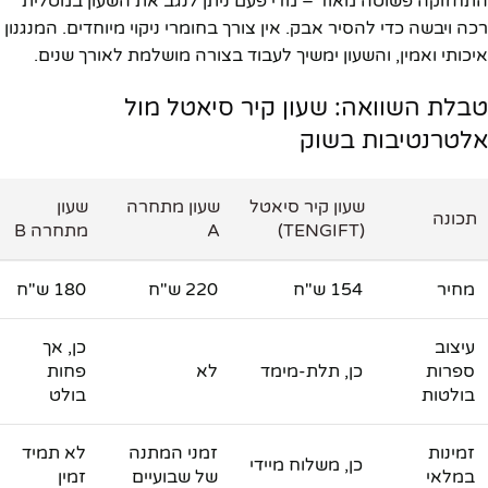
התחזוקה פשוטה מאוד – מדי פעם ניתן לנגב את השעון במטלית
רכה ויבשה כדי להסיר אבק. אין צורך בחומרי ניקוי מיוחדים. המנגנון
איכותי ואמין, והשעון ימשיך לעבוד בצורה מושלמת לאורך שנים.
טבלת השוואה: שעון קיר סיאטל מול
אלטרנטיבות בשוק
שעון קיר סיאטל
שעון מתחרה
שעון
תכונה
(TENGIFT)
A
מתחרה B
מחיר
154 ש"ח
220 ש"ח
180 ש"ח
עיצוב
כן, אך
ספרות
כן, תלת-מימד
לא
פחות
בולטות
בולט
זמינות
זמני המתנה
לא תמיד
כן, משלוח מיידי
במלאי
של שבועיים
זמין