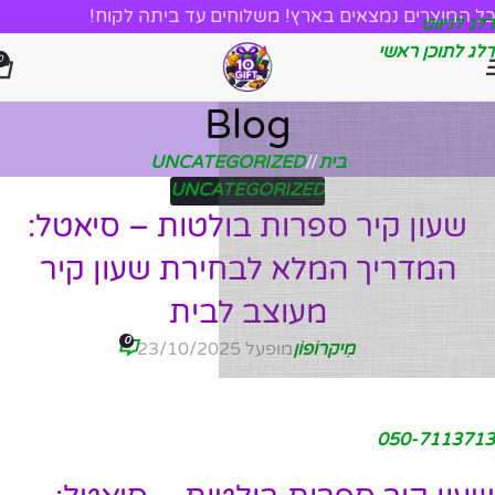
כל המוצרים נמצאים בארץ! משלוחים עד ביתה לקוח!
דלג לניווט
דלג לתוכן ראשי
0
Blog
בית
/
UNCATEGORIZED
UNCATEGORIZED
שעון קיר ספרות בולטות – סיאטל:
המדריך המלא לבחירת שעון קיר
מעוצב לבית
0
מִיקרוֹפוֹן
מופעל 23/10/2025
050-7113713