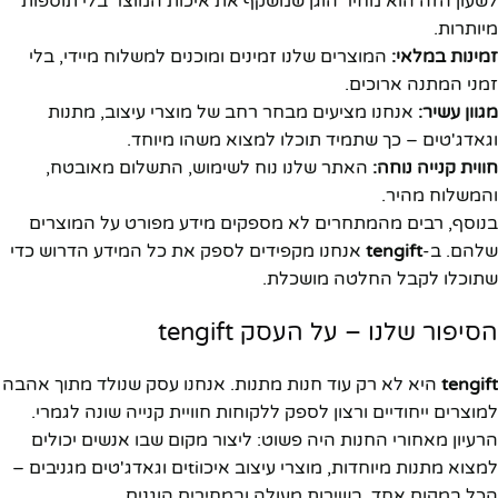
לשעון הזה הוא מחיר הוגן שמשקף את איכות המוצר בלי תוספות
מיותרות.
זמינות במלאי:
המוצרים שלנו זמינים ומוכנים למשלוח מיידי, בלי
זמני המתנה ארוכים.
מגוון עשיר:
אנחנו מציעים מבחר רחב של מוצרי עיצוב, מתנות
וגאדג'טים – כך שתמיד תוכלו למצוא משהו מיוחד.
חווית קנייה נוחה:
האתר שלנו נוח לשימוש, התשלום מאובטח,
והמשלוח מהיר.
בנוסף, רבים מהמתחרים לא מספקים מידע מפורט על המוצרים
שלהם. ב-
tengift
אנחנו מקפידים לספק את כל המידע הדרוש כדי
שתוכלו לקבל החלטה מושכלת.
הסיפור שלנו – על העסק tengift
tengift
היא לא רק עוד חנות מתנות. אנחנו עסק שנולד מתוך אהבה
למוצרים ייחודיים ורצון לספק ללקוחות חוויית קנייה שונה לגמרי.
הרעיון מאחורי החנות היה פשוט: ליצור מקום שבו אנשים יכולים
למצוא מתנות מיוחדות, מוצרי עיצוב איכוtiים וגאדג'טים מגניבים –
הכל במקום אחד, בשירות מעולה ובמחירים הוגנים.