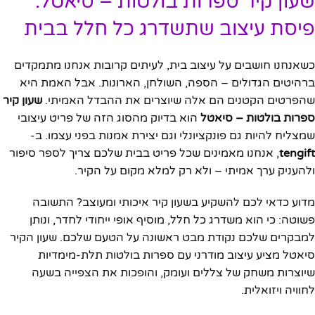
שעון קיר ספרות בולטות – סיאטל:
פיסת עיצוב שתשדרג כל חלל בבית
כשאנחנו חושבים על עיצוב בית, לעיתים קרובות אנחנו מתמקדים
ברהיטים הגדולים – הספה, השולחן, הארונות. אבל האמת היא
שהפרטים הקטנים הם אלה שיוצרים את ההבדל האמיתי.
שעון קיר
ספרות בולטות – סיאטל
הוא בדיוק מהסוג הזה של פריט עיצובי
שמצליח להיות גם פונקציונלי וגם יצירת אמנות בפני עצמו. ב-
tengift
, אנחנו מאמינים שכל פריט בבית שלכם צריך לספר סיפור
ולהעניק ערך אמיתי – ולא רק למלא מקום על הקיר.
מדוע כדאי לכם להשקיע בשעון קיר איכותי ומעוצב? התשובה
פשוטה: כי הוא משדרג כל חלל, מוסיף אופי ייחודי לחדר, ונותן
למבקרים שלכם נקודת מבט ראשונה על הטעם שלכם. שעון הקיר
סיאטל מציע עיצוב מודרני עם ספרות בולטות תלת-מימדיות
שיוצרות משחק של צללים ועומק, והופכות את הצפייה בשעה
לחוויה ויזואלית.