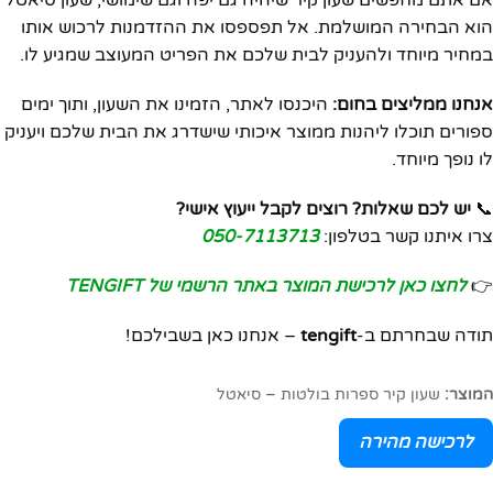
אם אתם מחפשים שעון קיר שיהיה גם יפה וגם שימושי, שעון סיאטל
הוא הבחירה המושלמת. אל תפספסו את ההזדמנות לרכוש אותו
במחיר מיוחד ולהעניק לבית שלכם את הפריט המעוצב שמגיע לו.
אנחנו ממליצים בחום:
היכנסו לאתר, הזמינו את השעון, ותוך ימים
ספורים תוכלו ליהנות ממוצר איכותי שישדרג את הבית שלכם ויעניק
לו נופך מיוחד.
📞
יש לכם שאלות? רוצים לקבל ייעוץ אישי?
צרו איתנו קשר בטלפון:
050-7113713
👉
לחצו כאן לרכישת המוצר באתר הרשמי של TENGIFT
תודה שבחרתם ב-
tengift
– אנחנו כאן בשבילכם!
המוצר:
שעון קיר ספרות בולטות – סיאטל
לרכישה מהירה