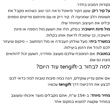
נקודות המבט בחדר.
על קיר ריק:
שעון הקיר סיאטל נראה הכי טוב כשהוא מקבל את
תשומת הלב שמגיעה לו. קיר ריק או עם מינימום פריטים נוספים
יבליט את העיצוב המיוחד שלו.
מול פינת הישיבה:
בסלון, תלו את השעון מול הספה או פינת
הישיבה, כך שתוכלו לראות אותו בקלות.
במשרד ביתי:
מעל שולחן העבודה או מול המחשב – מיקום שיעזור
לכם לנהל את הזמן ביעילות.
במטבח:
אם המטבח שלכם מעוצב ומודרני, השעון יכול להתאים
מצוין גם שם.
למה לבחור ב-tengift עוד היום?
אם אתם עדיין שוקלים, הנה כמה סיבות טובות למה כדאי לכם
לבצע את הרכישה דרך
tengift
עכשיו:
מחיר מיוחד:
ב-154 ש"ח, אתם מקבלים מוצר איכותי ומעוצב
במחיר שקשה למצוא במקום אחר.