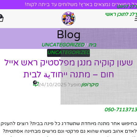
כל המוצרים נמצאים בארץ! משלוחים עד ביתה לקוח!
דלג לניווט
דלג לתוכן ראשי
0
Blog
בית
/
UNCATEGORIZED
UNCATEGORIZED
שעון קוקיה מנגן מפלסטיק ראש אייל
חום – מתנה ייחודية לבית
0
מִיקרוֹפוֹן
מופעל 24/10/2025
050-7113713
בחיפוש אחר מתנה מיוחדת שתשדרג כל פינה בבית? רוצים להעניק
לאדם אהוב משהו שהוא גם פרקטי וגם מרשים מבחינה אסתטית?