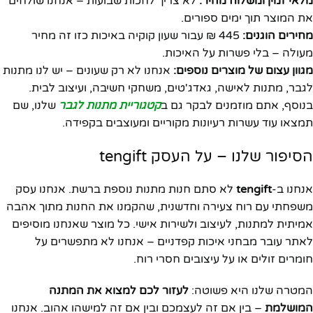
מלאי זמין ומשלוח מהיר:
לא צריך לחכות שבועות – אנחנו שולחים
את המוצר תוך ימים ספורים.
מחירים הוגנים:
445 ₪ עבור שעון קוקיה באיכות כזו זה מחיר
מעולה – בלי פשרות על האיכות.
מגוון עצום של מוצרים נוספים:
אנחנו לא רק שעונים – יש לנו מתנות
לגבר, מתנות לאישה, גאדג'טים, משחקי חשיבה, ועיצוב לבית.
בנוסף, אתם מוזמנים לבקר גם ב
קטגוריית מתנות לגבר
שלנו, שם
תמצאו עוד עשרות רעיונות מקוריים ומעוצבים בקפידה.
הסיפור שלנו – על העסק tengift
אנחנו ב-
tengift
לא סתם חנות מתנות נוספת ברשת. אנחנו עסק
משפחתי עם רוח צעירה וחדשנית, שהקמנו את החנות מתוך אהבה
אמיתית למתנות, לעיצוב ולשירות אישי. כל מוצר שאנחנו מוסיפים
לאתר עובר מבחני איכות קפדניים – אנחנו לא מתפשרים על
חומרים זולים או על עיצובים חסרי רוח.
המטרה שלנו היא פשוטה:
לעזור לכם למצוא את המתנה
המושלמת
– בין אם זה לעצמכם ובין אם זה למישהו אהוב. אנחנו