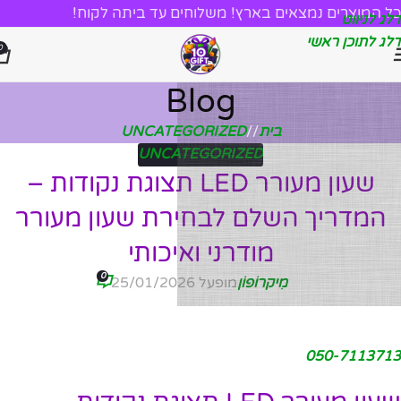
כל המוצרים נמצאים בארץ! משלוחים עד ביתה לקוח!
דלג לניווט
דלג לתוכן ראשי
0
Blog
בית
/
UNCATEGORIZED
UNCATEGORIZED
שעון מעורר LED תצוגת נקודות –
המדריך השלם לבחירת שעון מעורר
מודרני ואיכותי
0
מִיקרוֹפוֹן
מופעל 25/01/2026
050-7113713