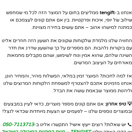
אנחנו ב-
tengift
ממליצים בחום על המוצר הזה לכל מי שמחפש
שילוב של יופי, איכות ופרקטיות. בין אם אתם קונים לעצמכם או
כמתנה למישהו אהוב – אתם עושים בחירה מצוינת.
החוויה שלנו מלמדת שלקוחות שקונים את השעון הזה חוזרים אלינו
עם ביקורות נלהבות. הם מספרים על כך שהשעון שדרג את חדר
השינה שלהם, שהוא אמין ונוח לשימוש, ושהם מקבלים מחמאות
מאורחים על העיצוב המרשים.
אז למה לחכות? המוצר זמין במלאי, המשלוח מהיר, והמחיר הוגן.
אנחנו מזמינים אתכם להצטרף למשפחת הלקוחות המרוצים שלנו
וליהנות ממוצר שבאמת עושה את הבדל.
💡 טיפ אחרון:
אם אתם קונים מספר מוצרים, כדאי לעיין במבצעים
ובמוצרים נוספים שלנו – לפעמים יש הצעות מיוחדות שכדאי לנצל!
📞 יש שאלות? רוצים ייעוץ אישי? התקשרו אלינו ב-
050-7113713
או בקרו באתר שלנו:
TENGIFT – חנות המתנות המובילה בישראל