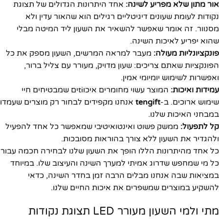
אור מתון שלא מפריע לשינה:
אחד היתרונות הגדולים של תצוגת
נקודות לעומת שעונים דיגיטליים רגילים הוא שהאור עדין ולא
מסנוור. זה אומר שאפשר להשאיר את השעון ליד המיטה מבלי
שהוא יפריע לאיכות השינה.
פונקציונליות מעולה:
מעבר למראה המרשים, השעון מספק את כל
הפונקציות שאתם צריכים: שעון מדויק, מעורר עם צליל ברור,
ואפשרות לשימוש יומיומי אמין.
עמידות ואיכות:
המוצר עשוי מחומרים איכוtiים שמבטיחים חיי
שימוש ארוכים. ב-
tengift
אנחנו מקפידים לבחור רק מוצרים שעמדו
במבחני האיכות שלנו.
קל לתפעול:
ממשק פשוט ואינטואיטיבי שמאפשר כל אחד להפעיל
ולהגדיר את השעון ללא צורך בהוראות מסובכות.
כל אחד מהיתרונות הללו הופך את השעון שלנו לבחירה חכמה עבור
כל מי שמחפש שדרוג אמיתי למערך השינה והעיצוב שלו. במיוחד
במציאות שבה אנחנו מבלים הרבה זמן בחדר השינה, כדאי
להשקיע במוצרים שמשפרים את איכות החיים שלנו.
מתי ולמי השעון מעורר LED תצוגת נקודות