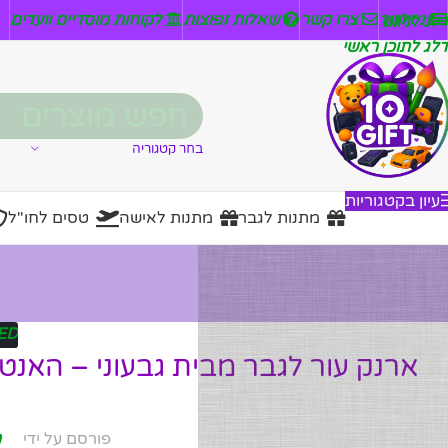
ניזלטר
צרו קשר
שאלות נפוצות
לקוחות מוסדיים וועדים
דלג לניווט
דלג לתוכן ראשי
בחר קטגוריה
עיון בקטגוריות
מתנות לגבר
מתנות לאישה
טסים לחו"ל
ED
ארנק עור לגבר מבית גבעוני – האנט
פורסם על ידי
מ