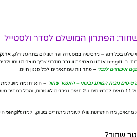
שחור: הפתרון המושלם לסדר ולסטייל
י שלנו בכל רגע – מרכישה במסעדה ועד תשלום בתחנת דלק.
ארנק 
לא רק אקססורי פרקטי, אלא גם אמירה אישית של סטייל, ארגון ואיכות. ב-tengift אנחנו מאמינים שגבר מודרני צריך 
ים איכותיים לגבר
– פתרונות שמתאימים לכל סגנון חיים.
– הוא דוגמה מושלמת ל
מדובר בארנק עור איכותי, קלאסי ומעוצב, שמציע קיבולת מרשימה של 11 תאים לכרטיסים ו-2 תאים נפרדים לש
במאמר זה נסקור לעומק את כל ה
נטר שחור?