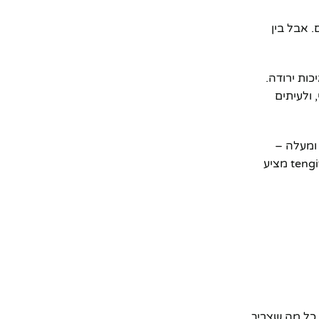
 אבל בין
ד, אבל באיכות ירודה.
 ולעיתים
ו פולו מציעים ארנקים איכותיים, אבל במחירים שמתחילים מ-150 ש"ח ומעלה –
לעיתים אפילו פי שניים ויותר מהמחיר של הארנק שלנו. האם באמת יש הבדל כזה באיכות? התשובה היא לא. הארנק של גבעוני מבית tengift מציע
וד. כל מה שצריך