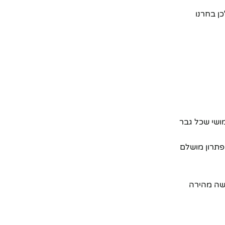
החשיבות של זה, ולכן בחרנו
ושי שכל גבר
 סדר – זה הזמן לשדרג! tengift מציעה לכם פתרון מושלם
ישה מהירה