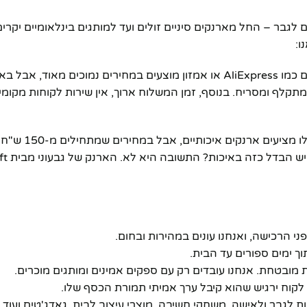
גבר – החל מארנקים סיניים זולים ועד למותגים בינלאומיים יקרים.
ו:
רבים מהארנקים שנמכרים באתרי סחר מקוונים כמו AliExpress או אמזון מוצעים במחירים נמוכים מאו
קלף ומסריח. בנוסף, זמן המשלוח ארוך, אין שירות לקוחות מקומי,
מותגים כמו טומי הילפיגר, קלווין קליין א
ני הרכישה, ואנחנו עונים במהירות ובחום.
ך ימים ספורים עד הבית.
 מובטחת. אנחנו עובדים רק עם ספקים אמינים ומותגים מוכרים.
 לקוח ירגיש שהוא קיבל ערך אמיתי תמורת הכסף שלו.
-tengift תמצאו מתנות לגבר ולאישה, משחקי חשיבה, מוצרי עיצוב לבית, גאדג'טים וע