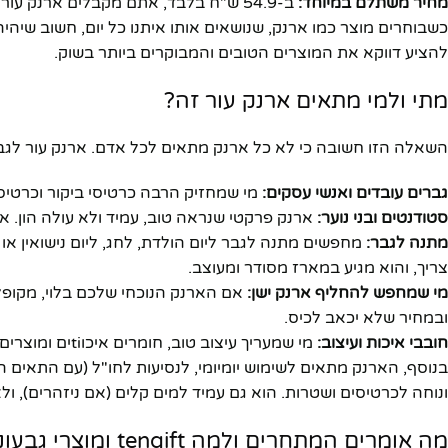
מחיר משתלם במיוחד:
ב-54.9 ש"ח בלבד, אתם מקבלים ארנק עור מקורי ממותג מוביל – זו השקעה קטנה שמשתלמת לאורך שנים!
להציע דווקא את המוצרים הטובים והמבוקרים ביותר בשוק.
מתי ולמי מתאים ארנק עור זה?
השאלה הזו חשובה כי לא כל ארנק מתאים לכל אדם. ארנק עור לגב
גברים עובדים ואנשי עסקים:
מי שמחזיק הרבה כרטיסי ביקור וכרטיסי
סטודנטים ובני נוער:
ארנק פרקטי שנראה טוב, עמיד ולא עולה הון. א
מתנה לגבר:
מחפשים מתנה לגבר ליום הולדת, לחג, ליום נישואין או
צריך, והוא מגיע במארז מסודר ומעוצב.
מי שמחפש להחליף ארנק ישן:
ובמחיר שלא יכאב לכיס.
חובבי איכות ועיצוב:
מי שמעריך עיצוב טוב, חומרים איכוtiים ומוצרים שנשארים איתנו לאורך שנים – הארנק הזה בדיוק בשבילכם.
בנוסף, הארנק מתאים לשימוש יומיומי, לנסיעות לחו"ל (עם התאים
ונוחה לכרטיסים ושטרות. הוא גם עמיד למים קלים (אם ניזהרים), ול
מה אומרים המתחרים ולמה tengift ומוצרי גבעוני טובים יותר?