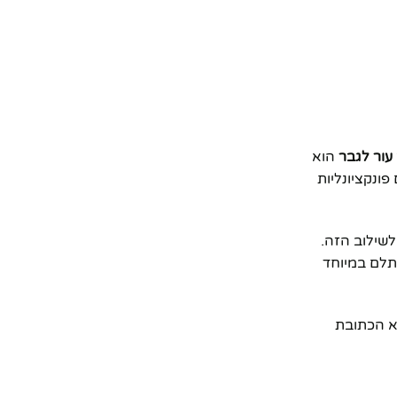
עור לגבר
הוא
מוצרים שמשלבים פונקציונליות
שילוב הזה.
טרות, והכל במחיר משתלם במיוחד
יתרונות של ארנק זה, נבין למי הוא מתאים, מה היתרונות שלו לעומת מתחרים בשוק, ולמה tengift היא הכתובת