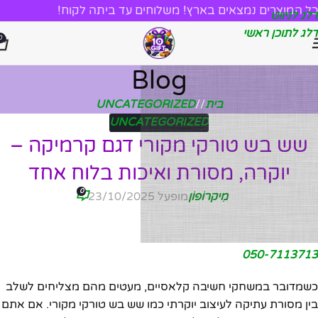
כל המוצרים נמצאים בארץ! משלוחים עד ביתה לקוח!
דלג לניווט
דלג לתוכן ראשי
0
Blog
בית
/
UNCATEGORIZED
UNCATEGORIZED
שש בש טורקי מקורי דגם קרמיקה –
יוקרה, מסורת ואיכות בלוח אחד
0
מִיקרוֹפוֹן
מופעל 23/10/2025
050-7113713
כשמדובר במשחקי חשיבה קלאסיים, מעטים מהם מצליחים לשלב
בין מסורת עתיקה לעיצוב יוקרתי כמו שש בש טורקי מקורי. אם אתם