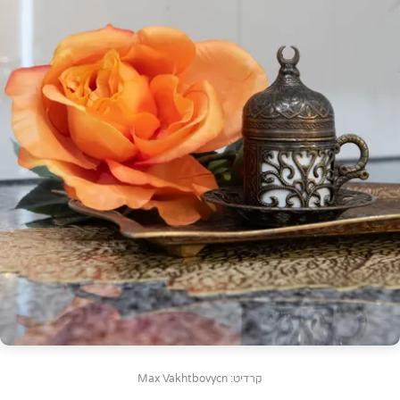
קרדיט: Max Vakhtbovycn