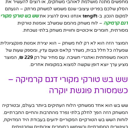
מחפשים מתנה מושלמת לאוהבי משחקים, או רוצים להעשיר את
הסלון שלכם בפריט עיצובי שגם משמש למשחק מרתק – הגעתם
למקום הנכון. ב-
tengift
אנחנו גאים להציג את
שש בש טורקי מקורי
דגם קרמיקה
– לוח משחק מהמם שמשלב אומנות טורקית
מסורתית, חומרים איכוטיים וחוויית משחק בלתי נשכחת.
המוצר הזה הוא לא רק לוח משחק – הוא יצירת אמנות פונקציונלית
שמעלה כל חלל בבית, משדר קלאס וטעם עדין, ומספק שעות של
הנאה משפחתית ואתגרי חשיבה. עם מחיר של רק
229 ₪
, המוצר
מציע ערך יוצא דופן שקשה למצוא במקומות אחרים.
שש בש טורקי מקורי דגם קרמיקה –
כשמסורת פוגשת יוקרה
שש בש הוא אחד ממשחקי הלוח העתיקים ביותר בעולם, ובטורקיה
המשחק הזה הפך לחלק בלתי נפרד מהתרבות והחיים החברתיים.
לוחות השש בש הטורקיים המקוריים ידועים בעבודת היד המדויקת,
בעיטורים המסורתיים ובשימוש בחומרים איכותיים שמבטיחים