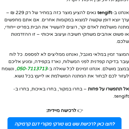
אנחנו ב-
tengift
גאים להציע מוצר כזה במחיר של רק 229 ₪ –
ערך יוצא דופן שקשה למצוא במקומות אחרים. אם אתם מחפשים
מתנה מושלמת לאדם יקר, רוצים להעשיר את הבית בפריט ייחודי,
או פשוט אוהבים משחקי חשיבה ועיצוב איכותי – זו ההזדמנות
שלכם.
המוצר זמין במלאי מוגבל, ואנחנו ממליצים לא לפספס. כל לוח
עובר בדיקה קפדנית לפני המשלוח, נארז בקפידה, ומגיע אליכם
במצב מושלם. אנחנו זמינים לכל שאלה ב-
050-7113713
, ונשמח
לעזור לכם לבחור את המתנה המושלמת או לייעץ בכל נושא.
אל תתפשרו על פחות
– בחרו במקור, בחרו באיכות, בחרו ב-
tengift.
👉
לרכישה מיידית:
לחצו כאן לרכישת שש בש טורקי מקורי דגם קרמיקה