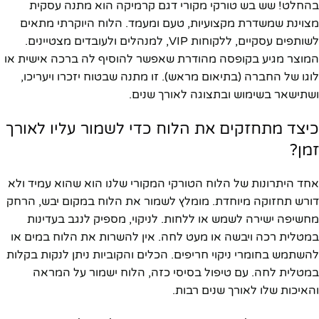
בהחלט! שש בש טורקי מקורי דגם קרמיקה הוא מתנה עסקית
מצוינת שמשדרת מקצועיות, טעם ומעמד. הלוח היוקרתי מתאים
לשותפים עסקיים, ללקוחות VIP, למנהלים ולעובדים מצטיינים.
המוצר מגיע בקופסה מהודרת שאפשר להוסיף לה ברכה אישית או
לוגו של החברה (בתיאום מראש). זו מתנה שבטוח יזכרו ויעריכו,
ושתישאר בשימוש ובתצוגה לאורך שנים.
כיצד מתחזקים את הלוח כדי לשמור עליו לאורך
זמן?
אחד היתרונות של הלוח הטורקי המקורי שלנו הוא שהוא עמיד ולא
דורש תחזוקה מיוחדת. מומלץ לשמור את הלוח במקום יבש, הרחק
מחשיפה ישירה לשמש או ללחות. לניקוי, מספיק לנגב בעדינות
במטלית רכה ויבשה או מעט לחה. אין להשרות את הלוח במים או
להשתמש בחומרי ניקוי חריפים. הכלים והקוביות ניתן לנקות בקלות
במטלית לחה. עם טיפול בסיסי כזה, הלוח ישמור על המראה
והאיכות שלו לאורך שנים רבות.