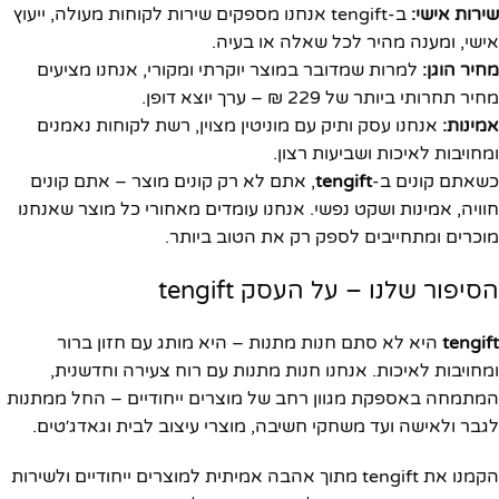
שירות אישי:
ב-tengift אנחנו מספקים שירות לקוחות מעולה, ייעוץ
אישי, ומענה מהיר לכל שאלה או בעיה.
מחיר הוגן:
למרות שמדובר במוצר יוקרתי ומקורי, אנחנו מציעים
מחיר תחרותי ביותר של 229 ₪ – ערך יוצא דופן.
אמינות:
אנחנו עסק ותיק עם מוניטין מצוין, רשת לקוחות נאמנים
ומחויבות לאיכות ושביעות רצון.
כשאתם קונים ב-
tengift
, אתם לא רק קונים מוצר – אתם קונים
חוויה, אמינות ושקט נפשי. אנחנו עומדים מאחורי כל מוצר שאנחנו
מוכרים ומתחייבים לספק רק את הטוב ביותר.
הסיפור שלנו – על העסק tengift
tengift
היא לא סתם חנות מתנות – היא מותג עם חזון ברור
ומחויבות לאיכות. אנחנו חנות מתנות עם רוח צעירה וחדשנית,
המתמחה באספקת מגוון רחב של מוצרים ייחודיים – החל ממתנות
לגבר ולאישה ועד משחקי חשיבה, מוצרי עיצוב לבית וגאדג׳טים.
הקמנו את tengift מתוך אהבה אמיתית למוצרים ייחודיים ולשירות