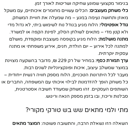
בגימור מקצועי שמונע שחיקה ושריטות לאורך זמן.
כלי משחק מעוצבים:
הכלים עשויים מחומרים איכותיים, עם משקל
מאוזן ותחושה נעימה במגע – מה שמעלה את חוויית המשחק.
גודל אופטימלי:
הלוח מגיע בגודל נוח לשימוש ביתי, לא גדול מדי
ולא קטן מדי – מתאים לשולחן הסלון, לפינת הקפה או למשרד.
מתנה מושלמת:
הלוח מגיע בקופסה מעוצבת ומוקפדת, מושלם
למתנה לכל אירוע – יום הולדת, חגים, אירוע משפחתי או מתנה
עסקית יוקרתית.
ערך תמורת כסף:
במחיר של רק 229 ₪, מדובר בהשקעה מצוינת
במוצר שמשלב עיצוב, איכות ופונקציונליות לשנים רבות.
מעבר לכל היתרונות הטכניים, הלוח מספק חוויה רגשית ייחודית –
כל משחק הופך להזדמנות לבילוי איכותי עם המשפחה, החברים או
השותפים העסקיים. זהו משחק שמעודד חשיבה אסטרטגית,
סבלנות וריכוז, ובו בזמן מספק הנאה וריגוש.
מתי ולמי מתאים שש בש טורקי מקורי?
השאלה הזו נשאלת הרבה, והתשובה פשוטה:
המוצר מתאים