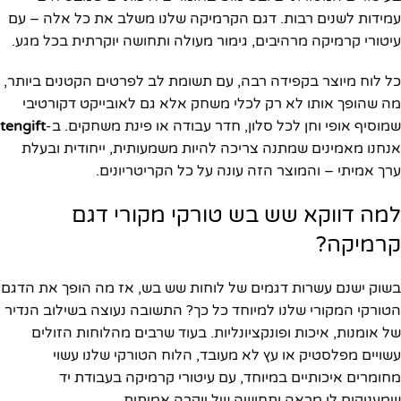
עמידות לשנים רבות. דגם הקרמיקה שלנו משלב את כל אלה – עם
עיטורי קרמיקה מרהיבים, גימור מעולה ותחושה יוקרתית בכל מגע.
כל לוח מיוצר בקפידה רבה, עם תשומת לב לפרטים הקטנים ביותר,
מה שהופך אותו לא רק לכלי משחק אלא גם לאובייקט דקורטיבי
שמוסיף אופי וחן לכל סלון, חדר עבודה או פינת משחקים. ב-
tengift
אנחנו מאמינים שמתנה צריכה להיות משמעותית, ייחודית ובעלת
ערך אמיתי – והמוצר הזה עונה על כל הקריטריונים.
למה דווקא שש בש טורקי מקורי דגם
קרמיקה?
בשוק ישנם עשרות דגמים של לוחות שש בש, אז מה הופך את הדגם
הטורקי המקורי שלנו למיוחד כל כך? התשובה נעוצה בשילוב הנדיר
של אומנות, איכות ופונקציונליות. בעוד שרבים מהלוחות הזולים
עשויים מפלסטיק או עץ לא מעובד, הלוח הטורקי שלנו עשוי
מחומרים איכותיים במיוחד, עם עיטורי קרמיקה בעבודת יד
שמעניקים לו מראה ותחושה של יוקרה אמיתית.