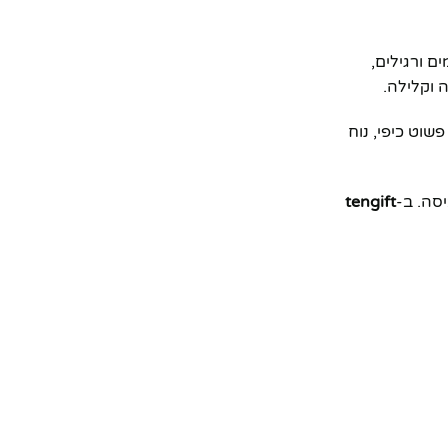
ם ורגילים,
 וקלילה.
שוט כיפי, נוח
סה. ב-
tengift