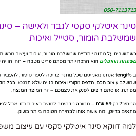
050-7113713
סינר איטלקי סקסי לגבר ולאישה – ס
שמשלבת הומור, סטייל ואיכות
כשחושבים על מתנה ייחודיית שמשלבת הומור, איכות ועיצוב מרשי
משפחת החתולים
הוא הרבה יותר מסתם פריט מטבח – זוהי חוויה ש
ב-
tengift
אנחנו מאמינים שכל מתנה צריכה לספר סיפור, להעביר ר
שמשלב עיצוב חכם, הדפס מקורי ואיכות בנייה שלא תמצאו בכל מק
מפותח, או סתם רוצים לפנק את עצמכם – זה המוצר המנצח.
המחיר? רק
69 ש״ח
– תמורה מדהימה למוצר באיכות כזו. אבל לפני 
מתאים בדיוק, ומה עושה אותו לבחירה הטובה ביותר בשוק.
למה דווקא סינר איטלקי סקסי עם עיצוב מש