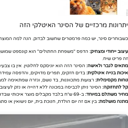
יתרונות מרכזיים של הסינר האיטלקי הזה
כשבוחרים סינר, יש כמה פרמטרים שחשוב לבדוק. הנה למה המוצר
עיצוב ייחודי ומצחיק:
הדפס "משפחת החתולים" הוא קונספט שמושך תש
זה פריט שיח.
מתאים לגבר ולאישה:
הסינר הזה הוא יוניסקס לחלוטין. אין בו צבעי
איכות בנייה איטלקית:
בדים חזקים, תפרים מדויקים, והדפסה עמידה 
נוחות מקסימלית:
רצועות מתכווננות, בד נושם, וגזרה שמתאימה למבנ
קל לתחזוקה:
הסינר ניתן לכביסה במכונה ללא דהייה או נזק לעיצוב.
מחיר משתלם במיוחד:
ב-69 ש״ח בלבד מקבלים מוצר איכותי שבדרך כלל עולה הרבה יותר אצל המתחרים.
מתנה מושלמת:
בין אם זה יום הולדת, חנוכת בית, יום נישואין או