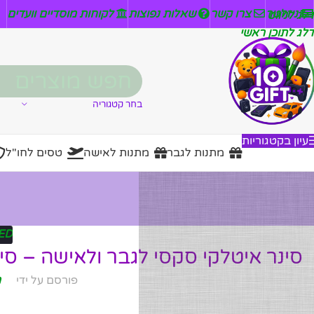
ניזלטר
צרו קשר
שאלות נפוצות
לקוחות מוסדיים וועדים
דלג לניווט
דלג לתוכן ראשי
בחר קטגוריה
עיון בקטגוריות
מתנות לגבר
מתנות לאישה
טסים לחו"ל
ED
סינר איטלקי סקסי לגבר ולאישה – ס
פורסם על ידי
מ