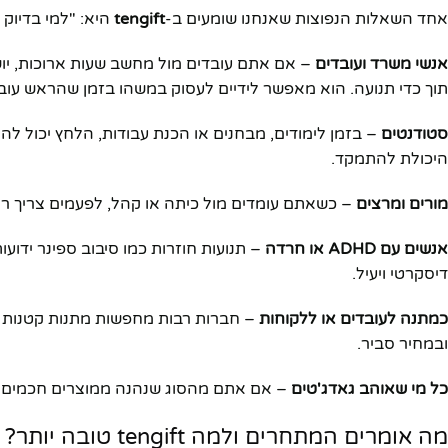
אחד השאלות הנפוצות שאנחנו שומעים ב-
tengift
היא: "למי בדיוק
אנשי משרד ועובדים
– אם אתם עובדים מול מחשב שעות ארוכות, יו
תוך כדי תנועה. הוא מאפשר לידיים לעסוק במשהו בזמן שהראש עוב
סטודנטים
– בזמן לימודים, מבחנים או הכנת עבודות, הלחץ יכול לה
היכולת להתמקד.
מורים ומרצים
– כשאתם עומדים מול כיתה או קהל, לפעמים צריך רגע
אנשים עם ADHD או חרדה
– תנועות חוזרות כמו סיבוב ספינר ידו
דיסקרטי ויעיל.
כמתנה לעובדים או ללקוחות
– חברות רבות מחפשות מתנות קטנות ומק
ובמחיר סביר.
כל מי שאוהב גאדג'טים
– אם אתם מהסוג שנהנה ממוצרים חכמים ומ
מה אומרים המתחרים ולמה tengift טובה יותר?