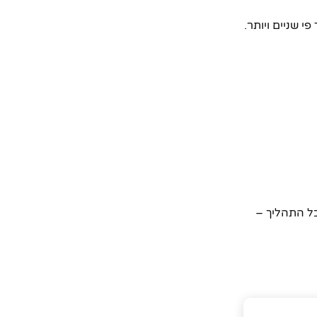
י שניים ויותר.
ר, אלא מכל התהליך –