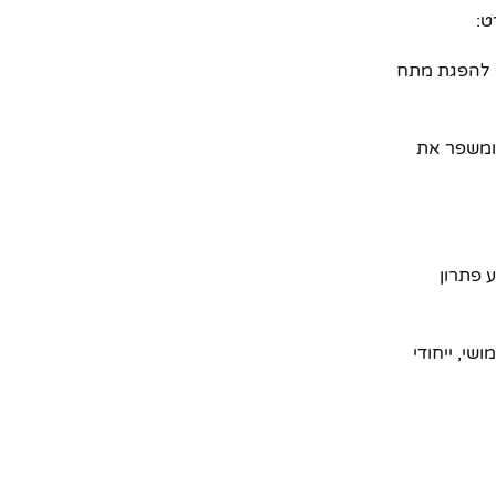
ט:
ם להפגת מתח
 ומשפר את
 פתרון
י, ייחודי