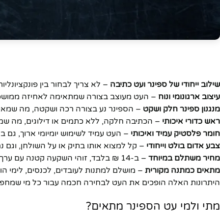
יוטיוב
שילוב ייחודי של ספינר ועט כתיבה
– לא צריך לבחור בין פונקציונל
עיצוב ארגונומי ונוח
– העט מעוצב בצורה שמתאימה לאחיזה ממושכת,
מנגנון ספינר חלק ושקט
– הספינר נע בצורה רכה ושקטה, מה שמאפ
ראש כדורי איכותי
– הכתיבה חלקה, ללא כתמים או דילוגים, מה שמב
חומר פלסטיק עמיד ואיכותי
– העט עמיד לשימוש יומיומי ארוך, גם ב
צבע אדום בולט וייחודי
– קל למצוא אותו בתיק או על השולחן, וגם נ
מחיר משתלם במיוחד
– ב-14 ₪ בלבד, זוהי השקעה קטנה עם ערך גדול.
מתאים כמתנה מקורית
– מושלם למתנות לעובדים, לכנסים, לימי ה
היתרונות האלה הופכים את העט לבחירה חכמה עבור כל מי שמחפש 
מתי ולמי עט הספינר מתאים?