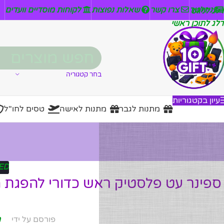
ניזלטר
צרו קשר
שאלות נפוצות
לקוחות מוסדיים וועדים
דלג לניווט
דלג לתוכן ראשי
בחר קטגוריה
עיון בקטגוריות
מתנות לגבר
מתנות לאישה
טסים לחו"ל
ED
ספינר עט פלסטיק ראש כדורי להפגת 
פורסם על ידי
מ