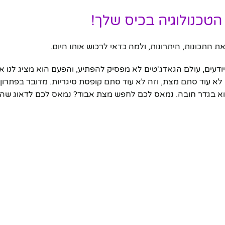
נו יודעים, עולם הגאדג'טים לא מפסיק להפתיע, והפעם הוא מציג לנו
יזרים האישיים: **סיגריון אלומיניום עם מצת USB**. זה לא עוד סתם מצת, וזה לא עוד סתם קופסת סיגריות. מדו
הוא בגדר חובה. נמאס לכם לחפש מצת אבוד? נמאס לכם לדאוג שהס