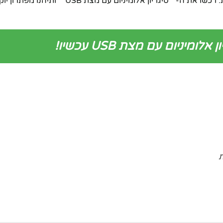
היום זה היום לשים קץ לאיבוד מציתים ולסיגריות מעוכות. רכשו את ה-**סיגריון אלו
מיניום עם מצת USB עכשיו!
ת