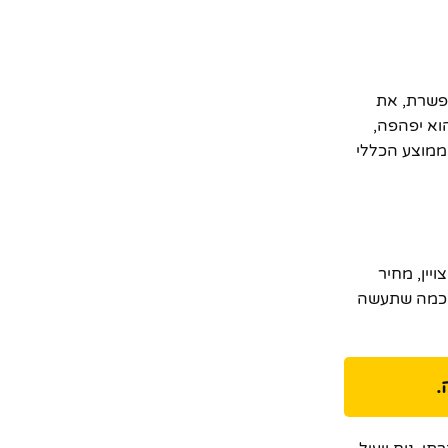
בלתי מתפשרת, את
וא יפהפה,
ממוצע הכללי
שצויין, מחיר
שה חכמה שתעשה
.