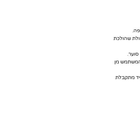
פה.
ולת שהולכת
סוער.
 המשתמש מן
** הוא אופציה נהדרת שתמיד מתקבלת