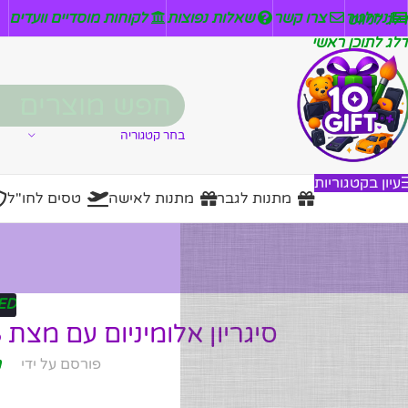
ניזלטר
צרו קשר
שאלות נפוצות
לקוחות מוסדיים וועדים
דלג לניווט
דלג לתוכן ראשי
בחר קטגוריה
עיון בקטגוריות
מתנות לגבר
מתנות לאישה
טסים לחו"ל
ED
סיגריון אלומיניום עם מצת USB: גאונות הטכנולוגיה בכיס שלך!
פורסם על ידי
מ