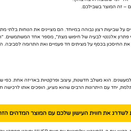
 – זה המוצר בשבילכם.
 את ה-**סיגריון אלומיניום עם מצת USB** מדווחים על שביעות רצון גבוהה במיוחד. הם מציינים את הנוחות 
 פתרון אלגנטי לבעיה של חיפוש מצת", מספר אחד המשתמשים. "ה
 את החיסכון בכסף על מציתים חד פעמיים ואת התרומה לסביבה. ה
א הדור הבא של אביזרים למעשנים. הוא משלב חדשנות, עיצוב ופרקטיות באריזה אחת. כפי 
. העלות המשתלמת, יחד עם היתרונות הרבים שהוא מציע, הופכים אותו לרכי
 לשדרג את חווית העישון שלכם עם המוצר המדהים הזה