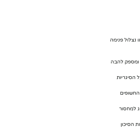
 בואו נצלול פנימה
בגז, דלק או אבנים, ומספק להבה
ל הסיגריות
תאר החשופים
 תצטרכו לדאוג למחסור
 הסיכון