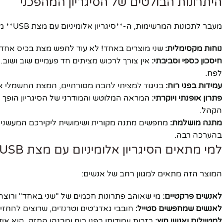
היתרונות הבולטים של הסיגריון המהפכני
מעבר לתכונות המרשימות, ה-**סיגריון אלומיניום עם מצת USB** מציע שורה של יתרונות שהופכים אותו לכדאי במיוחד:
נוחות מקסימלית:
שני מוצרים באחד! לא עוד לחפש מצת בכיס אחד ו
חיסכון כספי וסביבתי:
אין צורך לרכוש מציתים חד פעמיים שוב ושו
לפח.
עמידות בפני רוח:
בניגוד למציתי להבה מסורתיים, המצת החשמלי אינ
פתרון אופנתי ויוקרתי:
המראה המלוטש והמודרני של הסיגריון הופך א
הקהל.
מתנה מושלמת:
בהערכה רבה.
למי מתאים הסיגריון אלומיניום עם מצת USB?
המוצר הזה מתאים למגוון רחב של אנשים:
לאנשים פרקטיים:
מי שאוהב פתרונות חכמים של "שני באחד" ורוצה 
לאנשים שמחפשים סטייל:
חובבי גאדג'טים וטרנדים, שרוצים להחזיק
למטיילים ואנשי חוץ:
בזכות עמידותו בפני רוח ומבנהו החזק, הוא אי