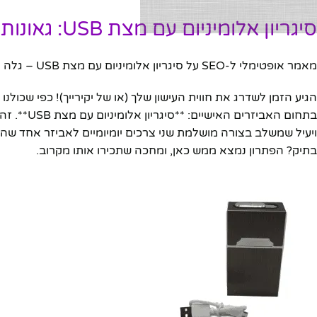
סיגריון אלומיניום עם מצת USB: גאונות הטכנולוגיה בכיס שלך!
מאמר אופטימלי ל-SEO על סיגריון אלומיניום עם מצת USB – גלה את התכונות, היתרונות, ולמה כדאי לרכוש אותו היום.
הגיע הזמן לשדרג את חווית העישון שלך (או של יקירייך)! כפי שכול
בתחום האב
ויעיל שמשלב בצורה מושלמת שני צרכים יומיומיים לאביזר אחד ש
בתיק? הפתרון נמצא ממש כאן, ומחכה שתכירו אותו מקרוב.