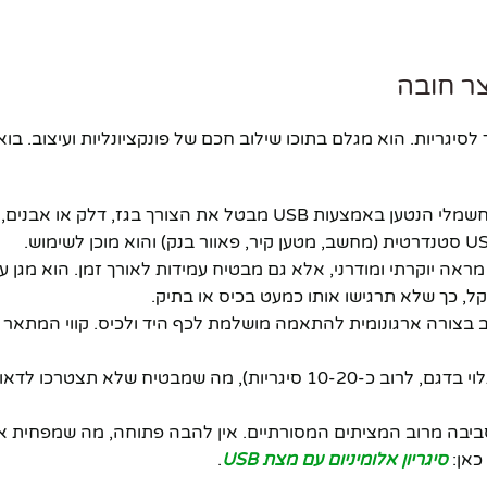
צר חובה
 הרבה יותר מסתם מעמד לסיגריות. הוא מגלם בתוכו שילוב חכם של פונקציונליות ועיצוב.
זוהי התכונה המרכזית והבולטת ביותר. המצת החשמלי הנטען באמצעות USB מבטל את הצורך 
מראה יוקרתי ומודרני, אלא גם מבטיח עמידות לאורך זמן. הוא מגן ע
קל, כך שלא תרגישו אותו כמעט בכיס או בתיק.
יון אלומיניום עם מצת USB** עוצב בצורה ארגונומית להתאמה מושלמת לכף היד ולכיס. קווי המ
היחידה יכולה להכיל מספר נדיב של סיגריות (תלוי בדגם, לרוב כ-10-20 סיגריות), מה שמבטיח שלא
בה מרוב המציתים המסורתיים. אין להבה פתוחה, מה שמפחית את
כאן:
סיגריון אלומיניום עם מצת USB
.