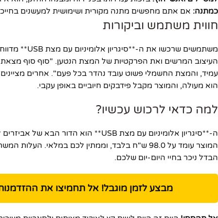
כמתנה:
אם אתם מחפשים מתנה מקורית ושימושית למעשנים בחייכם
חווית משתמש וביקורות
משתמשים שרכשו
פייסבוק
העיצוב המרשים ואת הפרקטיות של המצת הנטען. "סוף סוף מצאתי
עמיד, והמצת החשמלי פשוט עובד נהדר בכל פעם". אחרים מציינים
אינסטגרם
הוא מעולה, והמוצר מקבל פידבקים חיוביים באופן עקבי.
יוטיוב
למה כדאי לרכוש עכשיו?
ה-**סיגריון אלומיניום עם מצת USB** הו
המוצר עומד על 98.0 ש"ח בלבד, וממתין לכם במלאי
הבדל ניכר בחיי היום-יום שלכם.
מבצע לזמן מוגבל! אל תחמיצו את ההזדמנות