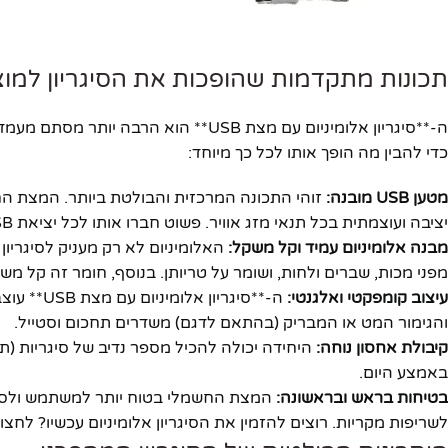
תכונות מתקדמות שהופכות את הסיגריון למו
ה-**סיגריון אלומיניום עם מצת USB** הוא
כדי להבין מה הופך אותו לכל כך מיוחד:
מטען USB מובנה:
יציבה ועוצמתית בכל תנאי מזג אוויר. פשוט חברו אותו לכל יציאת USB סטנדרטית (מחשב, מטען קיר, פאוור בנק) והוא מוכן לשימוש.
מבנה אלומיניום עמיד וקל משקל:
האלומיניום לא רק מעניק לסיגריון 
מפני מכות, שברים ולחות, ושומר על טריותן. בנוסף, חומר זה קל מש
עיצוב קומפקטי ואלגנטי:
ה-**סיגר
והגימור המט או המבריק (בהתאם לדגם) משדרים תחכום וסטייל.
קיבולת אחסון נוחה:
באמצע היום.
בטיחות בראש ובראשונה:
המצת החשמלי בטוח יותר למשתמש ולסבי
לשריפות מקריות. רוצים להזמין את הסיגריון אלומיניום עכשיו? לחצו 