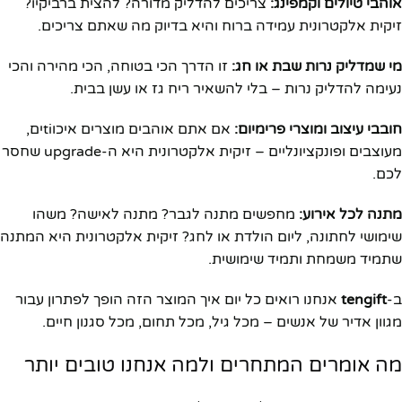
אוהבי טיולים וקמפינג:
צריכים להדליק מדורה? להצית ברביקיו?
זיקית אלקטרונית עמידה ברוח והיא בדיוק מה שאתם צריכים.
מי שמדליק נרות שבת או חג:
זו הדרך הכי בטוחה, הכי מהירה והכי
נעימה להדליק נרות – בלי להשאיר ריח גז או עשן בבית.
חובבי עיצוב ומוצרי פרימיום:
אם אתם אוהבים מוצרים איכוtiים,
מעוצבים ופונקציונליים – זיקית אלקטרונית היא ה-upgrade שחסר
לכם.
מתנה לכל אירוע:
מחפשים מתנה לגבר? מתנה לאישה? משהו
שימושי לחתונה, ליום הולדת או לחג? זיקית אלקטרונית היא המתנה
שתמיד משמחת ותמיד שימושית.
ב-
tengift
אנחנו רואים כל יום איך המוצר הזה הופך לפתרון עבור
מגוון אדיר של אנשים – מכל גיל, מכל תחום, מכל סגנון חיים.
מה אומרים המתחרים ולמה אנחנו טובים יותר