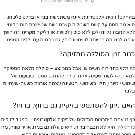
קרדיט: Emiliano Mendoza Peña
בהחלט! זיקית אלקטרונית אינה משתמשת בגז או בדלק כלשהו.
היא מבוססת על קשת חשמלית קצרת טווח שמייצרת חום מקומי –
ללא להבה גלויה ולכן ללא סיכון לכוויות או דליקה מקרית. זה הופך
אותה לבטוחה במיוחד לשימוש ביתי, גם בבתים עם ילדים קטנים.
כמה זמן הסוללה מחזיקה?
זה תלוי בתדירות השימוש, אבל בממוצע – סוללה מלאה מספיקה
למאות הדלקות. טעינה אחת יכולה להחזיק מספר שבועות של
שימוש יומיומי, תלוי בשימוש. הטעינה עצמה אורכת כשעה-שעתיים
בלבד.
האם ניתן להשתמש בזיקית גם בחוץ, ברוח?
כן! זו אחת היתרונות הגדולים של זיקית אלקטרונית – בניגוד לזיקית
גז רגילה, היא לא תכבה ברוח. היא פועלת גם במזג אוויר קשה, מה
שהופך אותה לאידיאלית לקמפינג, מנגלים ואירועים בחוץ.