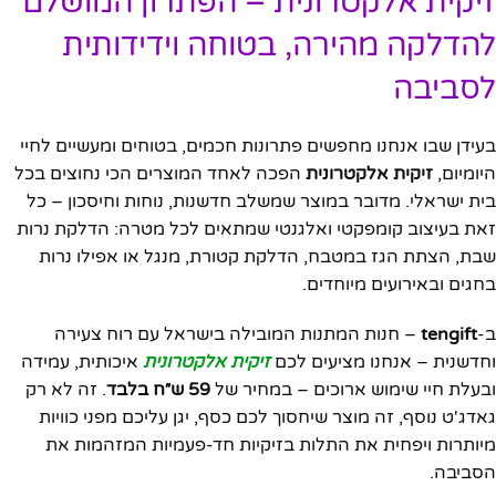
זיקית אלקטרונית – הפתרון המושלם
להדלקה מהירה, בטוחה וידידותית
לסביבה
בעידן שבו אנחנו מחפשים פתרונות חכמים, בטוחים ומעשיים לחיי
היומיום,
זיקית אלקטרונית
הפכה לאחד המוצרים הכי נחוצים בכל
בית ישראלי. מדובר במוצר שמשלב חדשנות, נוחות וחיסכון – כל
זאת בעיצוב קומפקטי ואלגנטי שמתאים לכל מטרה: הדלקת נרות
שבת, הצתת הגז במטבח, הדלקת קטורת, מנגל או אפילו נרות
בחגים ובאירועים מיוחדים.
ב-
tengift
– חנות המתנות המובילה בישראל עם רוח צעירה
וחדשנית – אנחנו מציעים לכם
זיקית אלקטרונית
איכותית, עמידה
ובעלת חיי שימוש ארוכים – במחיר של
59 ש״ח בלבד
. זה לא רק
גאדג'ט נוסף, זה מוצר שיחסוך לכם כסף, יגן עליכם מפני כוויות
מיותרות ויפחית את התלות בזיקיות חד-פעמיות המזהמות את
הסביבה.