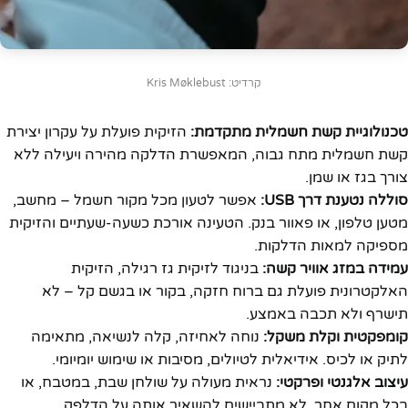
קרדיט: Kris Møklebust
טכנולוגיית קשת חשמלית מתקדמת:
הזיקית פועלת על עקרון יצירת
קשת חשמלית מתח גבוה, המאפשרת הדלקה מהירה ויעילה ללא
צורך בגז או שמן.
סוללה נטענת דרך USB:
אפשר לטעון מכל מקור חשמל – מחשב,
מטען טלפון, או פאוור בנק. הטעינה אורכת כשעה-שעתיים והזיקית
מספיקה למאות הדלקות.
עמידה במזג אוויר קשה:
בניגוד לזיקית גז רגילה, הזיקית
האלקטרונית פועלת גם ברוח חזקה, בקור או בגשם קל – לא
תישרף ולא תכבה באמצע.
קומפקטית וקלת משקל:
נוחה לאחיזה, קלה לנשיאה, מתאימה
לתיק או לכיס. אידיאלית לטיולים, מסיבות או שימוש יומיומי.
עיצוב אלגנטי ופרקטי:
נראית מעולה על שולחן שבת, במטבח, או
בכל מקום אחר. לא מתביישים להשאיר אותה על הדלפק.