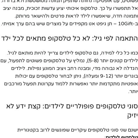
פשוטים, עם אופטיקה נחותה שתפיק תמונה מטושטשת ולא ברורה.
אל תתפשרו על כך. טלסקופ איכותי יציע עדשות זכוכית, מבנה יציב
ותמונה חדה, שיאפשרו לילד לראות פרטים ולהישאר מרותק.
ב-10Gift – תן גיפט אנו מקפידים על מוצרים שיש בהם ערך אמיתי.
התאמה לפי גיל: לא כל טלסקופ מתאים לכל ילד
כמו כל כלי למידה, גם טלסקופ לילדים צרייך להיות מותאם לגיל.
לילדים קטנים יותר (5-8), נמליץ על טלסקופים פשוטים לתפעול, עם
הגדלה לא גבוהה מדי, ומבנה רחב ויציב המונע נפילות. לילדים
בוגרים יותר (9-12 ומעלה), ניתן לבחור טלסקופים עם יכולות
אופטיות מתקדמות יותר ואפשרות ללמוד עקרונות תפעול מורכבים
יותר.
סוגי טלסקופים פופולריים לילדים: קצת ידע לא
יזיק
ישנם שני סוגי טלסקופים עיקריים שפוגשים לרוב בקטגוריית
טלסקופ לילדים
: