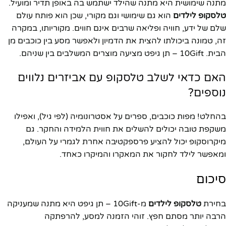
מתנה שימושית היא מתנה שהילד ישתמש בה באופן תדיר ומועיל.
טלסקופ לילדים
הוא גם שימושי וגם מקורי, שכן הוא פותח עולם
שלם של ידע, חוויה ופליאה שרבים אינם חווים. מקוריותו, במקרה
זה, טמונה ביכולתו להצית את הדמיון ולאפשר מסע בין כוכבים מן
הבית. 10Gift – תן גיפט מציעה מוצרים המשלבים בין שניהם.
האם כדאי לשלב טלסקופ עם אביזרים נלווים
נוספים?
בהחלט! מפות כוכבים, ספרים על אסטרונומיה (לפי גיל), ואפילו
משקפת טובה יכולים להשלים את חווית הלמידה והחקר. גם
מיקרוסקופ יכול להציע פרספקטיבה אחרת לגמרי על העולם,
ומאפשר לילד לחקור את המאקרו והמיקרו כאחד.
סיכום
בחירת
טלסקופ לילדים
מ-10Gift – תן גיפט היא מתנה שמעניקה
הרבה יותר מסתם חפץ. זוהי הזמנה למסע, להרפתקה