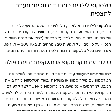
טלסקופ לילדים כמתנה חינוכית: מעבר
לתצפית
טלסקופ לילדים
הוא לא רק כלי לצפייה, אלא אמצעי ללמידה
משמעותית. הוא מעודד סקרנות מדעית, חשיבה ביקורתית, והבנה
של מקומנו ביקום. הוא מלמד על סבלנות (למציאת הגרם השמימי
הנכון), על כיוונים, ועל תופעות טבע מרהיבות. ב-10Gift – תן גיפט
אנו רואים בכל טלסקופ הזדמנות לפתח את דור המדענים הבא.
שילוב עם מיקרוסקופ או משקפת: חוויה כפולה
למי שמחפש להעשיר עוד יותר את חווית החקר, ניתן לשלב את
הטלסקופ עם מיקרוסקופ או משקפת. בעוד הטלסקופ מרחיב את
המבט למרחקים אינסופיים, המיקרוסקופ מאפשר לצלול לעולם
המיקרוסקופי המרתק. משקפת איכותית, לעומת זאת, יכולה לשמש
כהקדמה מצוינת לטלסקופ, ומאפשרת תצפיות רחבות יותר בנוף
וגם בשמיים, בקלות רבה יותר. ב-10Gift – תן גיפט אנו מציעים