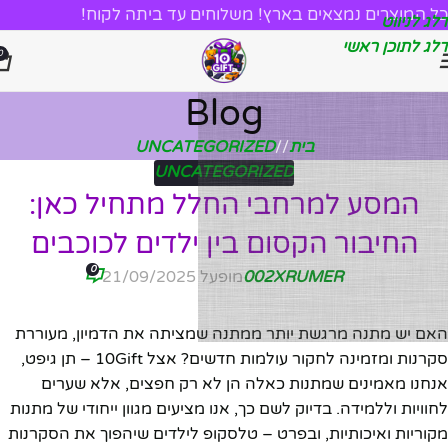
כל המוצרים נמצאים בארץ! משלוחים עד ביתה לקוח!
דלג לניווט
דלג לתוכן ראשי
0
Blog
בית
/
UNCATEGORIZED
UNCATEGORIZED
המסע למרחבי החלל מתחיל כאן:
החיבור הקסום בין ילדים לכוכבים
0
002XRUMER
מופעל 21/09/2025
האם יש מתנה מרגשת יותר ממתנה שמציתה את הדמיון, מעוררת
סקרנות ומזמינה לחקור עולמות חדשים? אצל 10Gift – תן גיפט,
אנחנו מאמינים שמתנות כאלה הן לא רק חפצים, אלא שערים
לחוויות וללמידה. בדיוק לשם כך, אנו מציעים מגוון ייחודי של מתנות
מקוריות ואיכותיות, ובפרט – טלסקופ לילדים שיהפוך את הסקרנות