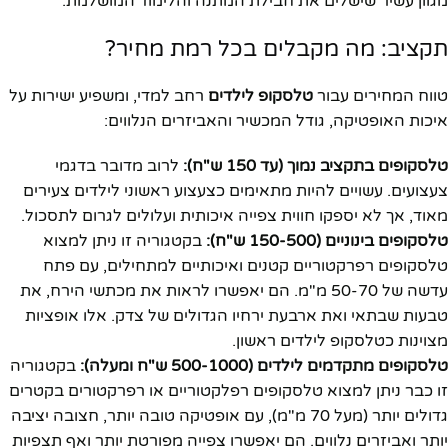
מגוון עשיר שישלים את חבילת המתנה והלימוד המושלמת.
תקציב: מה מקבלים בכל רמת מחיר?
טווח המחירים עבור
טלסקופ לילדים
רחב למדי, ומשפיע ישירות על
איכות האופטיקה, גודל המכשיר והאביזרים הנלווים:
טלסקופים בתקציב נמוך (עד 150 ש"ח):
לרוב מדובר בדגמי
צעצועים. עשויים להיות מתאימים כצעצוע ראשוני לילדים צעירים
מאוד, אך לא יספקו חווית צפייה איכותית ועלולים לגרום לתסכול.
טלסקופים בינוניים (150-500 ש"ח):
בקטגוריה זו ניתן למצוא
טלסקופים רפרקטוריים קטנים ואיכותיים למתחילים, עם פתח
עדשה של 50-70 מ"מ. הם יאפשרו לראות את מכתשי הירח, את
טבעות שבתאי ואת ארבעת ירחיו הגדולים של צדק. אלו אופציות
מצוינות כטלסקופ לילדים ראשון.
טלסקופים מתקדמים לילדים (500-1000 ש"ח ומעלה):
בקטגוריה
זו כבר ניתן למצוא טלסקופים רפלקטוריים או רפרקטורים בקטרים
גדולים יותר (מעל 70 מ"מ), עם אופטיקה טובה יותר, חצובה יציבה
יותר ואביזרים נלווים. הם יאפשרו צפייה מפורטת יותר ואף תצפיות