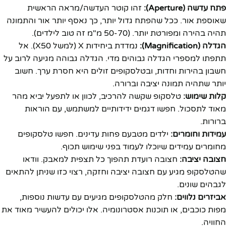
פתח עדשה (Aperture):
זהו קוטר העדשה/מראה הראשית
שאוספת אור. ככל שהפתח גדול יותר, כך נאסף יותר אור והתמונה
תהיה בהירה ומפורטת יותר. (50-70 מ"מ זה טוב לילדים).
הגדלה (Magnification):
נמדדת ביחידות X (למשל X50). אל
תתפתו למספרי הגדלה גבוהים מדי. הגדלה גבוהה מגיעה לרוב על
חשבון בהירות וחדות, ובטלסקופים זולים היא חסרת ערך. חשוב
יותר שתהיה תמונה יציבה וברורה.
קלות שימוש:
טלסקופ שקשה להרכיב, לכוון או לתפעל יביא מהר
מאוד לתסכול. חפשו דגמים ידידותיים למשתמש, עם הוראות
ברורות.
עמידות וחומרים:
ילדים מטבעם פחות עדינים. חפשו טלסקופים
מחומרים עמידים שיוכלו לעמוד בפני שימוש תכוף.
חצובה יציבה:
חצובה רועדת תהפוך כל תצפית למאבק. וודאו
שהטלסקופ מגיע עם חצובה יציבה וחזקה, רצוי כזו שניתן להתאים
לגבהים שונים.
אביזרים נלווים:
חלק מהטלסקופים מגיעים עם עדשות נוספות,
מפות כוכבים, או תוכנות אסטרונומיה. אלו יכולים להעשיר מאוד את
החוויה.