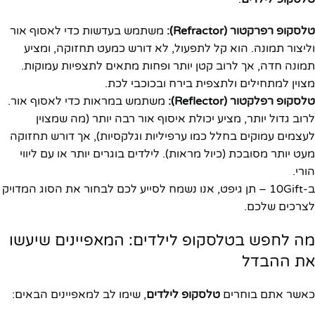
טלסקופ רפרקטור (Refractor):
משתמש בעדשות כדי לאסוף אור
וליצור תמונה. הוא קל לתפעול, לא דורש כמעט תחזוקה, ומציע
תמונה חדה, אך לרוב קטן יותר ופחות מתאים לתצפיות עמוקות.
מצוין למתחילים ולתצפית בירח ובכוכבי לכת.
טלסקופ רפלקטור (Reflector):
משתמש במראות כדי לאסוף אור.
לרוב גדול יותר, מציע יכולת איסוף אור רבה יותר (מה שמצוין
לעצמים עמוקים בחלל כמו ערפיליות וגלקסיות), אך דורש תחזוקה
מעט יותר מסובכת (כיול מראות). לילדים בוגרים יותר או עם ליווי
הורי.
ב-10Gift – תן גיפט, אנו נשמח לסייע לכם לבחור את הסוג המדויק
לצרכים שלכם.
מה לחפש בטלסקופ לילדים: המאפיינים שיעשו
את ההבדל
כאשר אתם בוחרים
טלסקופ לילדים
, שימו לב למאפיינים הבאים: