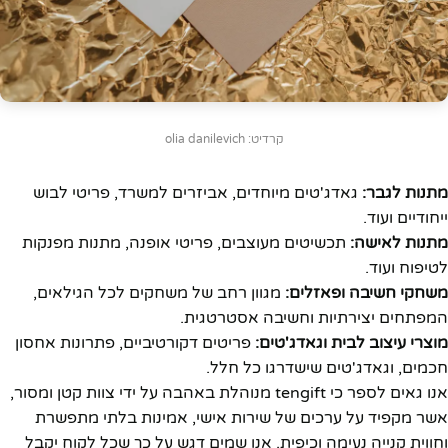
קרדיט: olia danilevich
מתנות לגבר:
גאדג'טים מיוחדים, אביזרים למשרד, פריטי לבוש
ייחודיים ועוד.
מתנות לאישה:
תכשיטים מעוצבים, פריטי אופנה, מתנות מפנקות
לטיפוח ועוד.
משחקי חשיבה ופאזלים:
מגוון רחב של משחקים לכל הגילאים,
המפתחים יצירתיות וחשיבה אסטרטגית.
מוצרי עיצוב לבית וגאדג'טים:
פריטים דקורטיביים, פתרונות אחסון
חכמים, וגאדג'טים שישדרגו כל חלל.
אנו גאים לספר כי tengift מנוהלת באהבה על ידי צוות קטן ומסור,
אשר מקפיד על ערכים של שירות אישי, אמינות בלתי מתפשרת
וחווית קנייה נעימה וכיפית. אנו שמים דגש על כך שכל לקוח יקבל