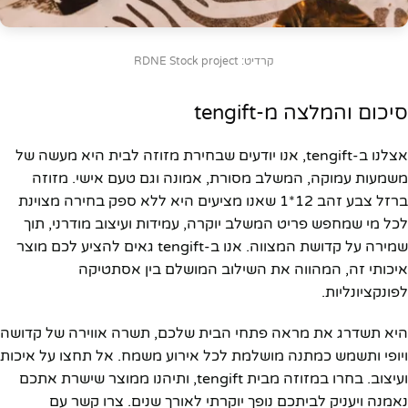
קרדיט: RDNE Stock project
סיכום והמלצה מ-tengift
אצלנו ב-tengift, אנו יודעים שבחירת מזוזה לבית היא מעשה של
משמעות עמוקה, המשלב מסורת, אמונה וגם טעם אישי. מזוזה
ברזל צבע זהב 12*1 שאנו מציעים היא ללא ספק בחירה מצוינת
לכל מי שמחפש פריט המשלב יוקרה, עמידות ועיצוב מודרני, תוך
שמירה על קדושת המצווה. אנו ב-tengift גאים להציע לכם מוצר
איכותי זה, המהווה את השילוב המושלם בין אסתטיקה
לפונקציונליות.
היא תשדרג את מראה פתחי הבית שלכם, תשרה אווירה של קדושה
ויופי ותשמש כמתנה מושלמת לכל אירוע משמח. אל תחצו על איכות
ועיצוב. בחרו במזוזה מבית tengift, ותיהנו ממוצר שישרת אתכם
נאמנה ויעניק לביתכם נופך יוקרתי לאורך שנים. צרו קשר עם