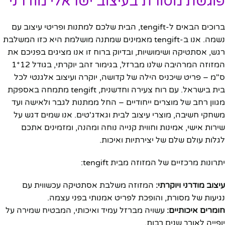
פוגשת מסורת בעיצוב ישראלי מודרני
ברוכים הבאים ל-tengift, הבית שלכם למתנות ופריטי עיצוב עם
נשמה. אנו ב-tengift מאמינים שמתנה מושלמת היא כזו המשלבת
רגש, אסתטיקה ושימושיות, ובדיוק ברוח זו אנו מציגים בפניכם את
המזוזה המרהיבה שלנו מברזל, בגימור זהב יוקרתי, בגודל 12*1
ס"מ – פריט שיכניס הילה של קדושה, יוקרה ועיצוב אלגנטי לכל
בית בישראל. עם רוח צעירה וחדשנית, tengift מתמחה באספקת
מגוון רחב של מוצרים ייחודיים – החל ממתנות לגבר ולאישה ועד
משחקי חשיבה, מוצרי עיצוב לבית וגאדג'טים. אנו שמים דגש על
שירות אישי, אמינות וחווית קנייה נוחה ומהנה, ומזמינים אתכם
לגלות עולם שלם של יצירתיות ואיכות.
יתרונות מרכזיים של המזוזה מבית tengift:
עיצוב מודרני ויוקרתי:
המזוזה משלבת אסתטיקה עכשווית עם
נגיעות של מסורת, והופכת לפריט אמנותי בפני עצמה.
חומרים איכותיים:
עשויה מברזל עמיד ואיכותי, המבטיח שמירה על
יופייה לאורך שנים רבות.