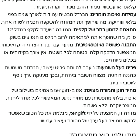
קלאסי או עכשווי. גימור הזהב משדר יוקרה ומעמד.
עמידות ואיכות חומרים:
הברזל מבטיח עמידות לאורך שנים בפני
בלאי ושחיקה, מה שהופך את המזוזה להשקעה חכמה לטווח ארוך.
התאמה למגוון רחב של קלפים:
המזוזה מיועדת לקלף בגודל 12
ס"מ, מה שהופך אותה למתאימה לרוב הקלפים הנפוצים בשוק.
התקנה פשוטה ואינטואיטיבית:
מגיעה עם דבק דו-צדדי חזק ואיכותי,
המאפשר הדבקה קלה ובטוחה לכל משטח. אין צורך בקידוחים או
בכלים מיוחדים.
פריט בעל משמעות:
מעבר להיותה פריט עיצובי, המזוזה משמשת
כהגנה רוחנית ומצווה חשובה ביהדות, ובכך מעניקה ערך נוסף
ליושבי הבית.
מחיר הוגן ותמורה מצוינת:
אנו ב-tengift מאמינים בשילוב של
איכות בלתי מתפשרת עם מחיר נגיש, המאפשר לכל אחד ליהנות
ממוצר יוקרתי ללא פשרות.
מזוזה זו, המוצעת על ידי tengift, מגלמת את כל הטוב שאפשר
לבקש ממוצר בעל ערך של מסורת ועיצוב עכשווי.
מתי ולמי היא מתאימה?