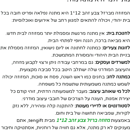
המזוזה מברזל צבע זהב 12*1 היא מתנה נפלאה ופריט חובה בכל
בית יהודי, ויכולה להתאים למגוון רחב של אירועים ואוכלוסיות:
לחנוכת בית:
אין מתנה מרגשת ומסמלת יותר ממזוזה לבית חדש.
היא מביאה ברכה, הגנה ויופי לפתחי הבית.
לזוגות צעירים:
כמתנה לחתונה או ליום נישואין, המזוזה מסמלת את
בניית הבית היהודי והמסורת המתמשכת.
למשרדים ועסקים:
גם במרחבי עבודה ניתן ורצוי לקבוע מזוזה,
והעיצוב המודרני שלה ישתלב היטב בכל סביבה מקצועית.
כמתנה לחג:
בחגים כמו ראש השנה, פסח או סוכות, המזוזה יכולה
לשמש כמתנה משמעותית שתשמח כל משפחה.
לכל מי שאוהב עיצוב:
מעבר למשמעותה הדתית, זוהי קודם כל
יצירת אמנות, העונה על הצרכים של חובבי עיצוב מודרני.
לסטודנטים או לדיירי מעונות:
להתקנה קלה ומהירה, ללא נזק
לקירות, שמביאה תחושה של בית וחום.
באמצעות
מזוזה ברזל צבע זהב 12*1
מבית tengift, אתם
מעניקים לא רק מתנה, אלא גם חוויה של רוחניות, אסתטיקה וחיבור