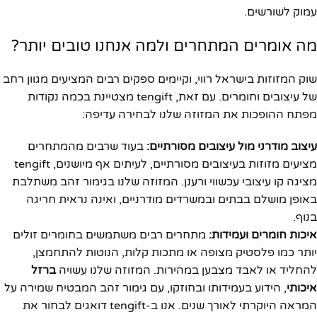
עמוק לשורשים.
מה אומרים המתחרים ולמה אנחנו טובים יותר?
שוק המזוזות בישראל רווי, וקיימים ספקים רבים המציעים מגוון רחב
של עיצובים וחומרים. עם זאת, tengift מצטיינת בכמה נקודות
מפתח ההופכות את המזוזה שלנו לבחירה עדיפה:
עיצוב מודרני מול עיצובים מסורתיים:
בעוד שרבים מהמתחרים
מציעים מזוזות בעיצובים מסורתיים, לעיתים אף מיושנים, tengift
מציגה קו עיצובי עכשווי ורענן. המזוזה שלנו בגימור זהב משתלבת
באופן מושלם בבתים ובמשרדים מודרניים, ואינה נראית חריגה
בנוף.
איכות חומרים ועמידות:
מתחרים רבים משתמשים בחומרים זולים
יותר כמו פלסטיק מצופה או מתכות קלות, הנוטות להתחמצן,
להחליד או לאבד מצבען במהירות. המזוזה שלנו עשויה
ברזל
איכותי
, הידוע בעמידותו ובחוזקו, עם גימור זהב המבטיח שמירה על
המראה היוקרתי לאורך שנים. אנו ב-tengift דואגים לבחור את