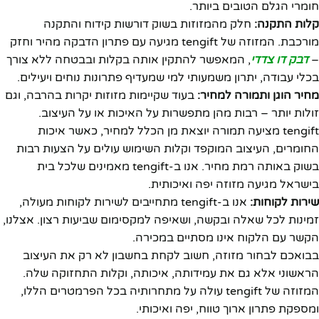
חומרי הגלם הטובים ביותר.
קלות התקנה:
חלק מהמזוזות בשוק דורשות קידוח והתקנה
מורכבת. המזוזה של tengift מגיעה עם פתרון הדבקה מהיר וחזק
–
דבק דו צדדי
, המאפשר להתקין אותה בקלות ובבטחה ללא צורך
בכלי עבודה, יתרון משמעותי למי שמעדיף פתרונות נוחים ויעילים.
מחיר הוגן ותמורה למחיר:
בעוד שקיימות מזוזות יקרות בהרבה, וגם
זולות יותר – רבות מהן מתפשרות על האיכות או על העיצוב.
tengift מציעה תמורה יוצאת מן הכלל למחיר, כאשר איכות
החומרים, העיצוב המוקפד וקלות השימוש עולים על הצעות רבות
בשוק באותה רמת מחיר. אנו ב-tengift מאמינים שלכל בית
בישראל מגיעה מזוזה יפה ואיכותית.
שירות לקוחות:
אנו ב-tengift מתחייבים לשירות לקוחות מעולה,
זמינות לכל שאלה ובקשה, ושאיפה למקסימום שביעות רצון. אצלנו,
הקשר עם הלקוח אינו מסתיים במכירה.
בבואכם לבחור מזוזה, חשוב לקחת בחשבון לא רק את העיצוב
הראשוני אלא גם את עמידותה, איכותה, וקלות התחזוקה שלה.
המזוזה של tengift עולה על מתחרותיה בכל הפרמטרים הללו,
ומספקת פתרון ארוך טווח, יפה ואיכותי.