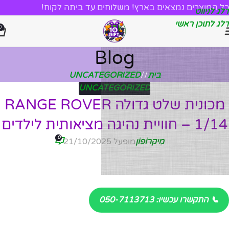
כל המוצרים נמצאים בארץ! משלוחים עד ביתה לקוח!
דלג לניווט
דלג לתוכן ראשי
0
Blog
בית
/
UNCATEGORIZED
UNCATEGORIZED
מכונית שלט גדולה RANGE ROVER
1/14 – חוויית נהיגה מציאותית לילדים
0
מִיקרוֹפוֹן
מופעל 21/10/2025
📞 התקשרו עכשיו: 050-7113713