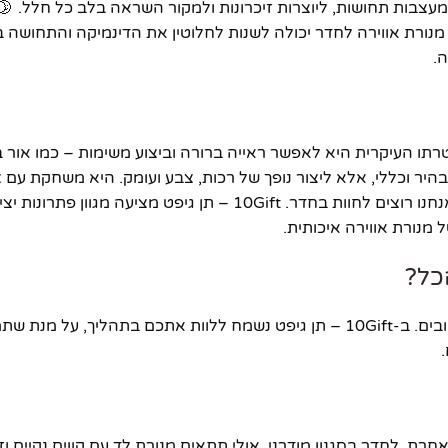
מעצבות תחושות, ליוצרות זיכרונות ולמקור השראה בלב כל חלל. 🌛 ה
 מנורת אווירה לחדר יכולה לשנות לחלוטין את הדינמיקה והתחושה 
ה.
טרתו העיקרית היא לאפשר ראייה ברורה וביצוע משימות – כמו אור
היר וכללי, אלא ליצור נופך של רכות, צבע ועומק. היא משחקת עם 
גוונים ועם עוצמות, ובעיקר – היא עוזרת לנו לעצב את המצב רוח שאנחנו רוצים לחוות בחדר. 10Gift – תן גיפט מציעה מגוו
 מנורת אווירה איכותית.
כל?
בחירת מנורת אווירה לחדר דורשת התייחסות למספר פרמטרים חשובים. ב-10Gift – תן גיפט נשמח ללוות אתכם בתהליך,
רת. לחדר בסגנון מודרני, אולי תתאים מנורת לד עם קווים נקיים וזוו