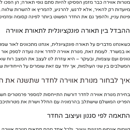
מנורות אווירה כבר מזמן הפסיקו להיות סתם גופי תאורה; הן הפכו ל
מיועדות רק להאיר, אלא לרגש, להרגיע, להמריץ או להשרות שלווה.
פינות עניין, ולהפוך גם את החדר הפשוט ביותר לפינה קסומה ומזמינ
ההבדל בין תאורה פונקציונלית לתאורת אווירה
כשאנחנו מדברים על תאורה פונקציונלית, אנחנו מתכוונים לאור שמ
או במשרד. לעומת זאת, מנורת אווירה לחדר אינה נועדה לספק אור ב
המשלבים בין שני העולמות, אך יחד עם זאת שומרים על הייחודיות של
איך לבחור מנורת אווירה לחדר שתשנה את ה
הפריט המושלם שישתלב בהרמוניה עם החלל וישרת את מטרותיכם.
התאמה לפי סגנון ועיצוב החדר
פייסבוק
קיימים אינסוף סגנונות עיצוב, ולכל אחד מהם תתאים מנורת אווירה אח
אינסטגרם