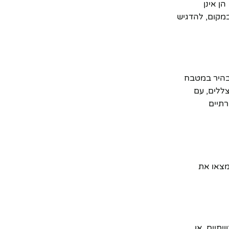
ן אינן
במקום, להדגיש
 בהיר במטבח
צללים, עם
ן פתרונות יצירתיים
 על מנת שתמצאו את
יתיים, או