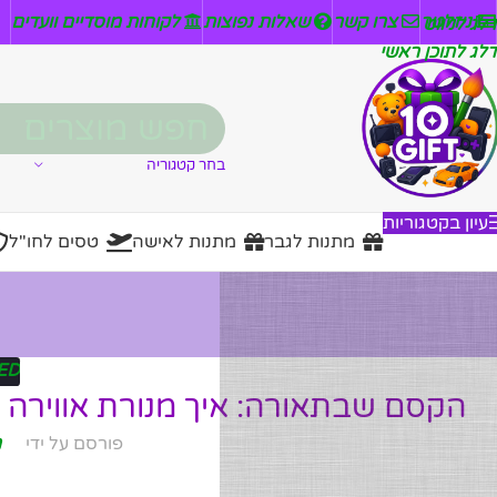
ניזלטר
צרו קשר
שאלות נפוצות
לקוחות מוסדיים וועדים
דלג לניווט
דלג לתוכן ראשי
בחר קטגוריה
עיון בקטגוריות
מתנות לגבר
מתנות לאישה
טסים לחו"ל
ED
הקסם שבתאורה: איך מנורת אווירה 
פורסם על ידי
מ