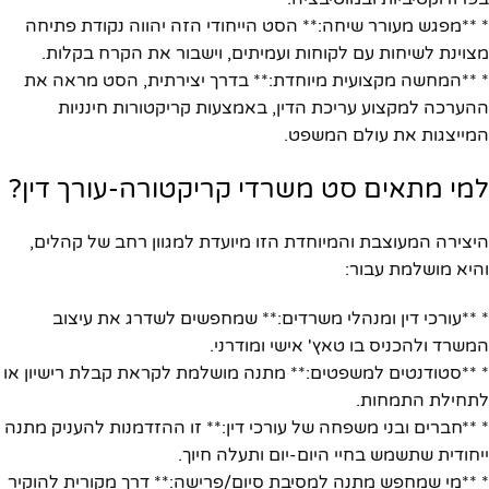
* **מפגש מעורר שיחה:** הסט הייחודי הזה יהווה נקודת פתיחה
מצוינת לשיחות עם לקוחות ועמיתים, וישבור את הקרח בקלות.
* **המחשה מקצועית מיוחדת:** בדרך יצירתית, הסט מראה את
ההערכה למקצוע עריכת הדין, באמצעות קריקטורות חינניות
המייצגות את עולם המשפט.
למי מתאים סט משרדי קריקטורה-עורך דין?
היצירה המעוצבת והמיוחדת הזו מיועדת למגוון רחב של קהלים,
והיא מושלמת עבור:
* **עורכי דין ומנהלי משרדים:** שמחפשים לשדרג את עיצוב
המשרד ולהכניס בו טאץ' אישי ומודרני.
* **סטודנטים למשפטים:** מתנה מושלמת לקראת קבלת רישיון או
לתחילת התמחות.
* **חברים ובני משפחה של עורכי דין:** זו ההזדמנות להעניק מתנה
ייחודית שתשמש בחיי היום-יום ותעלה חיוך.
* **מי שמחפש מתנה למסיבת סיום/פרישה:** דרך מקורית להוקיר