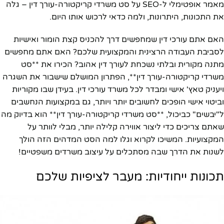
מאמר אופטימלי ל-SEO על סט משרדי קריקטורה-עורך דין – גלה
את התכונות, היתרונות, ולמה כדאי לרכוש אותו היום.
האם אתם עורכי דין שמחפשים דרך להכניס קצת הומור ואישיות
לסביבת העבודה הרצינית והמקצועית שלכם? האם אתם מחפשים
מתנה מקורית ובלתי נשכחת לעורך דין אהוב? הכירו את **סט
משרדי קריקטורה-עורך דין**, הפתרון המושלם שישבור את השגרה
ויעניק טאץ' אישי ומבדר לכל משרד עורכי דין. בעידן שבו מקוריות
וביטוי אישי הופכים לחשובים יותר ויותר, גם במקצועות הנחשבים
ל"יבשים" כביכול, **סט משרדי קריקטורה-עורך דין** הוא בדיוק מה
שאתם צריכים כדי ליצור אווירה קלילה יותר, מבלי לוותר על
המקצועיות. המשיכו לקרוא וגלו למה הסט המדהים הזה הולך
לשנות את הדרך שבה מסתכלים על עיצוב משרדים משפטיים!
תכונות ייחודיות: מעבר לציפיות שלכם