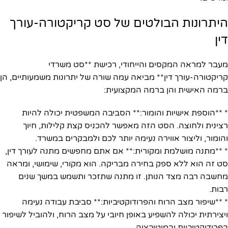
היתרונות הבולטים של סט קריקטורה-עורך
דין
מעבר למראה המקסים והייחודי, רכישת **סט משרדי
קריקטורה-עורך דין** מביאה עמה שורה של יתרונות משמעותיים, הן
ברמה האישית והן ברמה המקצועית:
* **הוספת אישיות והומור:** הסביבה המשפטית יכולה להיות
רצינית ולחוצה. הסט הזה מאפשר להכניס קצת קלילות, חיוך
והומור, וליצור אווירה נעימה יותר לכם ולמבקרים במשרד.
* **מתנה מושלמת ומקורית:** אם אתם מחפשים מתנה לעורך דין,
סט זה הוא ללא ספק בחירה מבריקה. הוא מקורי, שימושי, ומראה
מחשבה רבה מצד הנותן. זו מתנה שתזכר ותשמש במשך שנים
רבות.
* **שיפור מצב הרוח והפרודוקטיביות:** סביבת עבודה נעימה
ויצירתית יכולה להשפיע באופן חיובי על מצב הרוח, ולהוביל לשיפור
בפרודוקטיביות ובמוטיבציה.