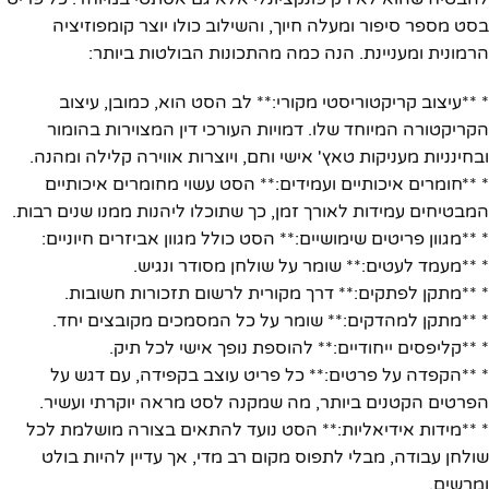
בסט מספר סיפור ומעלה חיוך, והשילוב כולו יוצר קומפוזיציה
הרמונית ומעניינת. הנה כמה מהתכונות הבולטות ביותר:
* **עיצוב קריקטוריסטי מקורי:** לב הסט הוא, כמובן, עיצוב
הקריקטורה המיוחד שלו. דמויות העורכי דין המצוירות בהומור
ובחינניות מעניקות טאץ' אישי וחם, ויוצרות אווירה קלילה ומהנה.
* **חומרים איכותיים ועמידים:** הסט עשוי מחומרים איכותיים
המבטיחים עמידות לאורך זמן, כך שתוכלו ליהנות ממנו שנים רבות.
* **מגוון פריטים שימושיים:** הסט כולל מגוון אביזרים חיוניים:
* **מעמד לעטים:** שומר על שולחן מסודר ונגיש.
* **מתקן לפתקים:** דרך מקורית לרשום תזכורות חשובות.
* **מתקן למהדקים:** שומר על כל המסמכים מקובצים יחד.
* **קליפסים ייחודיים:** להוספת נופך אישי לכל תיק.
* **הקפדה על פרטים:** כל פריט עוצב בקפידה, עם דגש על
הפרטים הקטנים ביותר, מה שמקנה לסט מראה יוקרתי ועשיר.
* **מידות אידיאליות:** הסט נועד להתאים בצורה מושלמת לכל
שולחן עבודה, מבלי לתפוס מקום רב מדי, אך עדיין להיות בולט
ומרשים.