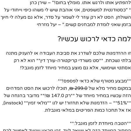
להפתיע אותו ולרגש אותו. מומלץ בחום!" – שירן כהן
* "כסטודנטית למשפטים, אני אוהבת שיש לי משהו כיפי וייחודי על
השולחן. הסט לא רק עוזר לי לשמור על סדר, אלא גם מעלה לי חיוך
בזמן שאני לומדת למבחנים קשים." – יעל מזרחי
למה כדאי לרכוש עכשיו?
זו ההזדמנות שלכם לשדרג את סביבת העבודה או להעניק מתנה
בלתי נשכחת. **סט משרדי קריקטורה-עורך דין** הוא לא רק
אסתטי ושימושי, אלא גם מוצע במחיר מיוחד לזמן מוגבל!
**מבצע מטורף שלא כדאי לפספס!**
במקום מחיר מלא של
299.0 ₪
, תוכלו לרכוש את הסט המדהים
הזה עכשיו במחיר מיוחד של **רק 147.0 ₪!** מדובר בהנחה של
**51%** – הזדמנות שלא תחזור! יש לנו **מלאי זמין** (instock),
אז אל תחכו! כמות הפריטים במלאי מוגבלת.
**הטבה מיוחדת לזמן מוגבל:**
המחיר המיוחד הזה לא יישאר לעד. זהו מבצע שנועד לאפשר לכם