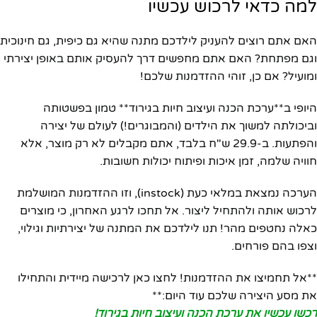
למה כדאי לרכוש עכשיו
האם אתם רוצים להעניק לילדכם מתנה שהיא גם כיפית, גם חינוכית
וגם מפתחת? האם אתם מחפשים דרך להעסיק אותם באופן יצירתי
ומועיל? אם כן, זוהי ההזדמנות שלכם!
היופי ב**ערכת הכנה ועיצוב חיות בגירוד** טמון בפשטותה
וביכולתה למשוך את הילדים (והמבוגרים!) לעולם של יצירה
והפתעות. ב-29.9 ש"ח בלבד, אתם מקבלים לא רק מוצר, אלא
חוויה שלמה, זמן איכות ופיתוח יכולות חשובות.
הערכה נמצאת במלאי כעת (instock), וזו ההזדמנות המושלמת
לרכוש אותה ולהתחיל ליצור. אל תחכו לרגע האחרון, כי מוצרים
כאלה נחטפים מהר! תנו לילדכם את המתנה של יצירתיות וגילוי,
וצפו בהם פורחים.
**אל תחמיצו את ההזדמנות! לחצו כאן לרכישה מיידית והתחילו
את מסע היצירה שלכם עוד היום:**
רכשו עכשיו את ערכת הכנה ועיצוב חיות בגירוד!