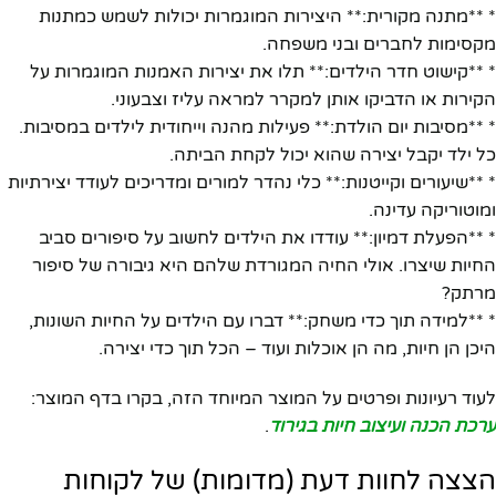
* **מתנה מקורית:** היצירות המוגמרות יכולות לשמש כמתנות
מקסימות לחברים ובני משפחה.
* **קישוט חדר הילדים:** תלו את יצירות האמנות המוגמרות על
הקירות או הדביקו אותן למקרר למראה עליז וצבעוני.
* **מסיבות יום הולדת:** פעילות מהנה וייחודית לילדים במסיבות.
כל ילד יקבל יצירה שהוא יכול לקחת הביתה.
* **שיעורים וקייטנות:** כלי נהדר למורים ומדריכים לעודד יצירתיות
ומוטוריקה עדינה.
* **הפעלת דמיון:** עודדו את הילדים לחשוב על סיפורים סביב
החיות שיצרו. אולי החיה המגורדת שלהם היא גיבורה של סיפור
מרתק?
* **למידה תוך כדי משחק:** דברו עם הילדים על החיות השונות,
היכן הן חיות, מה הן אוכלות ועוד – הכל תוך כדי יצירה.
לעוד רעיונות ופרטים על המוצר המיוחד הזה, בקרו בדף המוצר:
ערכת הכנה ועיצוב חיות בגירוד
.
הצצה לחוות דעת (מדומות) של לקוחות