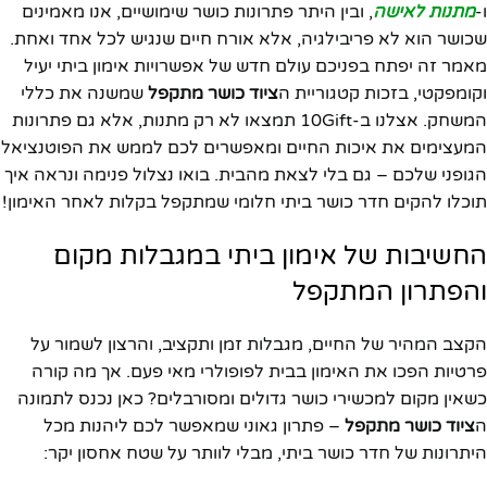
ו-
מתנות לאישה
, ובין היתר פתרונות כושר שימושיים, אנו מאמינים
שכושר הוא לא פריבילגיה, אלא אורח חיים שנגיש לכל אחד ואחת.
מאמר זה יפתח בפניכם עולם חדש של אפשרויות אימון ביתי יעיל
וקומפקטי, בזכות קטגוריית ה
ציוד כושר מתקפל
שמשנה את כללי
המשחק. אצלנו ב-10Gift תמצאו לא רק מתנות, אלא גם פתרונות
המעצימים את איכות החיים ומאפשרים לכם לממש את הפוטנציאל
הגופני שלכם – גם בלי לצאת מהבית. בואו נצלול פנימה ונראה איך
תוכלו להקים חדר כושר ביתי חלומי שמתקפל בקלות לאחר האימון!
החשיבות של אימון ביתי במגבלות מקום
והפתרון המתקפל
הקצב המהיר של החיים, מגבלות זמן ותקציב, והרצון לשמור על
פרטיות הפכו את האימון בבית לפופולרי מאי פעם. אך מה קורה
כשאין מקום למכשירי כושר גדולים ומסורבלים? כאן נכנס לתמונה
ה
ציוד כושר מתקפל
– פתרון גאוני שמאפשר לכם ליהנות מכל
היתרונות של חדר כושר ביתי, מבלי לוותר על שטח אחסון יקר: