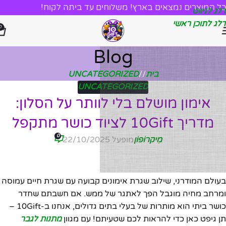
כל המוצרים נמצאים בארץ! משלוחים עד ביתה לקוח!
דלג לניווט
דלג לתוכן ראשי
0
Blog
בית
/
UNCATEGORIZED
UNCATEGORIZED
אימון מושלם בלי לוותר על הסלון:
מדריך 10Gift לציוד כושר מתקפל
0
מִיקרוֹפוֹן
מופעל 22/10/2025
בעולם המודרני, שילוב שגרת אימונים קבועה עם שגרת חיים עמוסה
ומרחב מחיה מוגבל הפך לאתגר של ממש. אם חשבתם שחדר
כושר ביתי הוא מותרות של בעלי בתים גדולים, אנחנו ב-10Gift –
תן גיפט כאן כדי להראות לכם שטעיתם! עם מגוון
מתנות לגבר