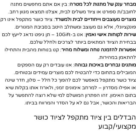
מבחר ענק של מתנות לכל מטרה
: בין אם אתם מחפשים מתנה
לחובב/ת ספורט או ציוד משלים לבית, אצלנו תמצאו מגוון רחב.
מוצרים מעוצבים וייחודיים לבית ולמשרד
: ציוד כושר מתקפל אינו רק
פונקציונלי, אלא גם מעוצב ומשתלב היטב בסביבת המגורים.
שירות לקוחות אישי ואמין
: אנו ב-10Gift – תן גיפט נדאג לייעץ לכם
בבחירת הציוד המתאים ביותר לצרכים ולחלל שלכם.
אפשרות להזמנה נוחה ומשלוח מהיר
: קנו בנוחות מהבית והתחילו
להתאמן במהירות.
מותגים נבחרים באיכות גבוהה
: אנו עובדים רק עם הספקים
המובילים בתחום כדי להבטיח לכם מוצרים עמידים ובטוחים.
ציוד כושר מתקפל מאפשר לכם להפוך כל חלל – סלון, חדר שינה
או אפילו מסדרון – למרחב אימונים זמני, ולארוז אותו בקלות שיא
בתום האימון. זהו הפתרון המושלם למי שלא רוצה להתפשר על
הבריאות והכושר, אבל גם לא על הסדר והמרווח בביתו.
הבדלים בין ציוד מתקפל לציוד כושר
מקצועי/קבוע