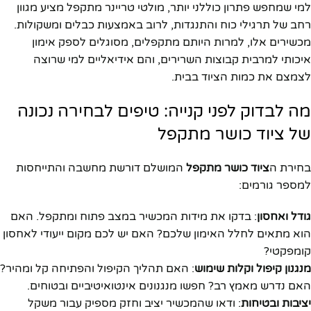
למי שמחפש פתרון כוללני יותר, מולטי טריינר מתקפל מציע מגוון
רחב של תרגילי כוח והתנגדות, לרוב באמצעות כבלים ומשקולות.
מכשירים אלו, למרות היותם מתקפלים, מסוגלים לספק אימון
איכותי למרבית קבוצות השרירים, והם אידיאליים למי שרוצה
לצמצם את כמות הציוד בבית.
מה לבדוק לפני קנייה: טיפים לבחירה נכונה
של ציוד כושר מתקפל
בחירת ה
ציוד כושר מתקפל
המושלם דורשת מחשבה והתייחסות
למספר גורמים:
גודל ואחסון
: בדקו את מידות המכשיר במצב פתוח ומתקפל. האם
הוא מתאים לחלל האימון שלכם? האם יש לכם מקום ייעודי לאחסון
קומפקטי?
מנגנון קיפול וקלות שימוש
: האם תהליך הקיפול והפתיחה קל ומהיר?
האם נדרש מאמץ רב? חפשו מנגנונים אינטואיטיביים ובטוחים.
יציבות ובטיחות
: ודאו שהמכשיר יציב וחזק מספיק עבור משקל