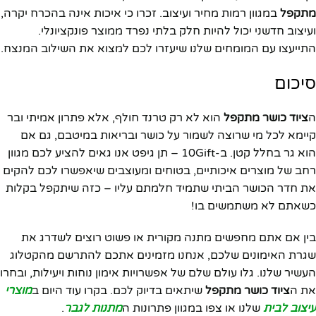
מתקפל
במגוון רמות מחיר ועיצוב. זכרו כי איכות אינה בהכרח יקרה,
ועיצוב חדשני יכול להיות חלק בלתי נפרד ממוצר פונקציונלי.
התייעצו עם המומחים שלנו שיעזרו לכם למצוא את השילוב המנצח.
סיכום
ה
ציוד כושר מתקפל
הוא לא רק טרנד חולף, אלא פתרון אמיתי ובר
קיימא לכל מי שרוצה לשמור על כושר ובריאות במיטבם, גם אם
הוא גר בחלל קטן. ב-10Gift – תן גיפט אנו גאים להציע לכם מגוון
רחב של מוצרים איכותיים, בטוחים ומעוצבים שיאפשרו לכם להקים
את חדר הכושר הביתי שתמיד חלמתם עליו – כזה שיתקפל בקלות
כשאתם לא משתמשים בו!
בין אם אתם מחפשים מתנה מקורית או פשוט רוצים לשדרג את
שגרת האימונים שלכם, אנחנו מזמינים אתכם להתרשם מהקטלוג
העשיר שלנו. גלו עולם שלם של אפשרויות אימון נוחות ויעילות, ובחרו
את ה
ציוד כושר מתקפל
שיתאים בדיוק לכם. בקרו עוד היום ב
מוצרי
עיצוב לבית
שלנו או צפו במגוון פתרונות ה
מתנות לגבר
.