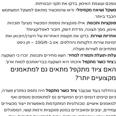
גופכם ועוצמת האימון. בדקו את תקני הבטיחות.
משקל נשיאה מקסימלי
: ודאו שהמכשיר מותאם למשקל המשתמש
הכבד ביותר.
פונקציות ותכונות
: אילו פונקציות נוספות המכשיר מציע? תוכניות
אימון, מסך תצוגה, מדידת דופק, חיבור לאפליקציות?
אחריות ושירות
: בדקו את תקופת האחריות של היצרן/היבואן ואת
זמינות שירות הלקוחות והחלפים. אנו ב-10Gift – תן גיפט
מתחייבים לשירות מעולה.
עלות-תועלת ותמורה למחיר
: השוו מחירים ותכונות. זכרו כי השקעה
ב
ציוד כושר מתקפל
איכותי היא השקעה בבריאותכם לטווח ארוך.
האם ציוד מתקפל מתאים גם למתאמנים
מקצועיים יותר?
בהחלט! בעוד שבעבר
ציוד כושר מתקפל
היה נתפס כפתרון פשרה,
כיום קיימים דגמים רבים המיועדים גם למתאמנים מנוסים ואף
למאמנים אישיים. טכנולוגיות המתקדמות מאפשרות ייצור מכשירים
עמידים, יציבים ומאובזרים במגוון פונקציות ורמות קושי, המסוגלים