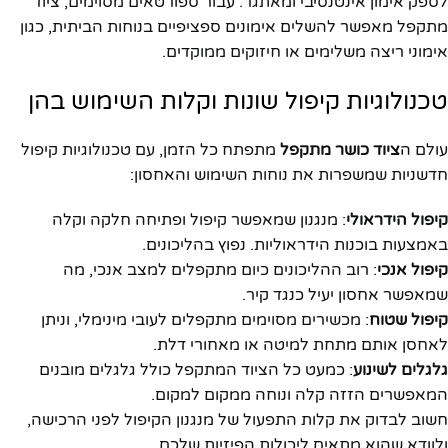
לספק אימון אינטנסיבי ומאתגר. עבור ספורטאים מסוימים, ציוד
מתקפל מאפשר להשלים אימונים ספציפיים בנוחות הביתית, כגון
אימוני ריצה משלימים או חיזוקים ממוקדים.
טכנולוגיות קיפול שונות וקלות השימוש בהן
עולם ה
ציוד כושר מתקפל
מתפתח כל הזמן, עם טכנולוגיות קיפול
חדשניות שמשפרות את נוחות השימוש והאחסון:
קיפול הידראולי
: מנגנון שמאפשר קיפול ופתיחה חלקה וקלה
באמצעות בוכנות הידראוליות. נפוץ בהליכונים.
קיפול אנכי
: רוב ההליכונים כיום מתקפלים למצב אנכי, מה
שמאפשר אחסון יעיל כנגד קיר.
קיפול שטוח
: מכשירים מסוימים מתקפלים לעובי מינימלי, וניתן
לאחסן אותם מתחת למיטה או מאחורי דלת.
גלגלים לשינוע
: כמעט כל הציוד המתקפל כולל גלגלים מובנים
המאפשרים הזזה קלה ונוחה ממקום למקום.
חשוב לבדוק את קלות התפעול של מנגנון הקיפול לפני הרכישה,
ולוודא שהוא מתאים ליכולות הפיזיות שלכם.