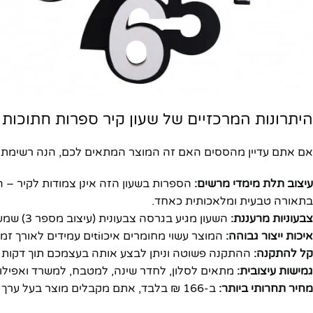
היתרונות המרכזיים של שעון קיר ספרות חתוכות 
אם אתם עדיין מהססים האם זה המוצר המתאים לכם, הנה רשימת הי
עיצוב תלת מימדי מרשים:
הספרות בשעון הזה אינן צמודות לקיר – ה
בתאורה טבעית ומלאכותית כאחד.
צבעוניות מרעננת:
השעון מגיע בגרסה צבעונית (עיצוב מספר 3) שמעניקה אנרגיה חיובית לחלל ומשדרגת כל פינה בבית או במשרד.
איכות ייצור גבוהה:
המוצר עשוי מחומרים איכוtiים עמידים לאורך זמן, עם מנגנון שעון שקט ואמין שלא מפריע לשינה או לעבודה.
קל להתקנה:
ההתקנה פשוטה וניתן לבצע אותה בעצמכם תוך דקות ספ
גמישות עיצובית:
מתאים לסלון, לחדר שינה, למטבח, למשרד ואפילו 
מחיר תחרותי ביותר:
ב-166 ₪ בלבד, אתם מקבלים מוצר בעל ערך עיצובי גבוה במחיר שווה במיוחד.