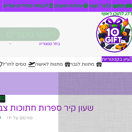
ניזלטר
צרו קשר
שאלות נפוצות
לקוחות מוסדיים וועדים
דלג לניווט
דלג לתוכן ראשי
בחר קטגוריה
עיון בקטגוריות
מתנות לגבר
מתנות לאישה
טסים לחו"ל
ED
שעון קיר ספרות חתוכות צבע
פורסם על ידי
מ