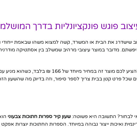
יצוב פוגש פונקציונליות בדרך המושלמ
 שישדרג את הבית או המשרד, קשה למצוא משהו שבאמת ייחודי ו
פשתם. מדובר במוצר עיצובי מרהיב שמשלב בין אסתטיקה מודרנית 
– חנות המתנות הצעירה והחדשנית שלנו – אנחנו גאים להציע לכם מוצר זה במחיר מיוחד של 166
 אישי ומשלוח מהיר עד הבית. אנחנו ב-tengift מאמינים שכל פרט קטן בבית צריך לספר סיפור, וזה בדיוק מה ש
אי לבחור? התשובה היא פשוטה:
שעון קיר ספרות חתוכות צבעוני
הוא 
ינמית ואיכות ייצור גבוהה במיוחד. הספרות החתוכות יוצרות אפקט 