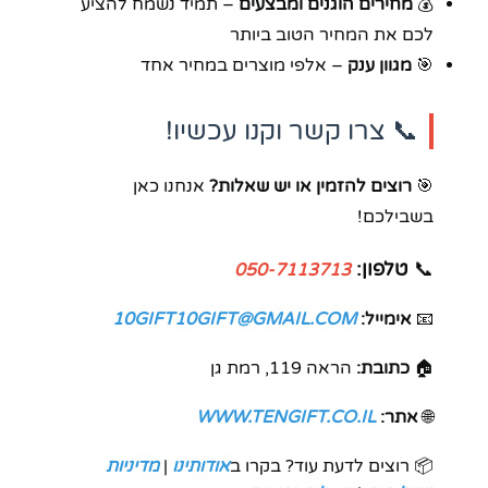
💰
מחירים הוגנים ומבצעים
– תמיד נשמח להציע
לכם את המחיר הטוב ביותר
🎯
מגוון ענק
– אלפי מוצרים במחיר אחד
📞 צרו קשר וקנו עכשיו!
🎯
רוצים להזמין או יש שאלות?
אנחנו כאן
בשבילכם!
📞
טלפון:
050-7113713
📧
אימייל:
10GIFT10GIFT@GMAIL.COM
🏠
כתובת:
הראה 119, רמת גן
🌐
אתר:
WWW.TENGIFT.CO.IL
📦 רוצים לדעת עוד? בקרו ב
אודותינו
|
מדיניות