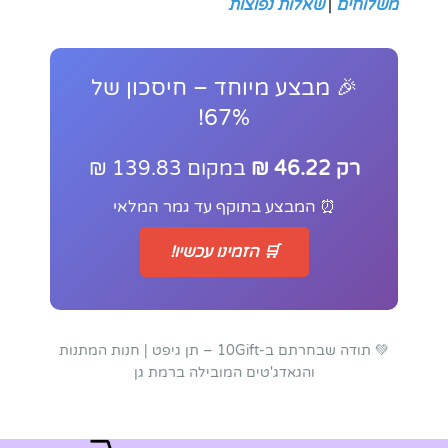
משלוחים
|
שאלות נפוצות
🎉 מבצע מיוחד – חיסכון של
67%!
רק 46.22 ₪
במקום 139.83 ₪
⏰ המבצע בתוקף עד גמר המלאי
🛒 הזמינו עכשיו!
💚 תודה שבחרתם ב-10Gift – תן גיפט | חנות המתנות
והגאדג'טים המובילה ברמת גן