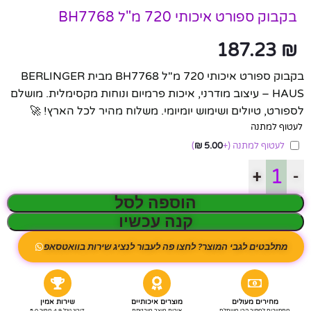
בקבוק ספורט איכותי 720 מ"ל BH7768
187.23
₪
בקבוק ספורט איכותי 720 מ"ל BH7768 מבית BERLINGER
HAUS – עיצוב מודרני, איכות פרמיום ונוחות מקסימלית. מושלם
לספורט, טיולים ושימוש יומיומי. משלוח מהיר לכל הארץ! 🚀
לעטוף למתנה
לעטוף למתנה
(+
5.00
₪
)
+
-
הוספה לסל
קנה עכשיו
מתלבטים לגבי המוצר? לחצו פה לעבור לנציג שירות בוואטסאפ
מחירים מעולים
מוצרים איכותיים
שירות אמין
מתחייבים למחיר הכי משתלם
איכות מוצר מובטחת
דירוג גוגל 4.9 מתוך 5.0