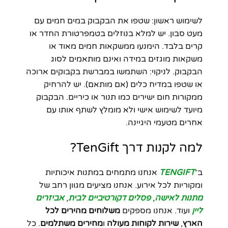
לשימוש ראשון: שטפו את הבקבוק במים חמים עם
מעט סבון. יש למלא בנוזלים בטמפרטורת החדר או
קרים בלבד. הימנעו ממשקאות חמים מאוד או
משקאות מוגזים במידה ואינם מותאמים לסוג
הבקבוק. לניקוי: השתמשו במברשת בקבוקים ארוכה
או שטפו במדיח כלים (אם מותאם). יש להרחיק
ממקורות חום ישירים כמו תנור או כיריים. הבקבוק
מיועד לשימוש אישי ולא מומלץ לשתף אותו עם
אחרים מטעמי היגיינה.
למה לקנות דרך TenGift?
ב־
TENGIFT
אנחנו מתמחים במתנות איכותיות
ומקוריות לכל אירוע. אנחנו מציעים מגוון רחב של
מתנות לאישה
,
פסלים דקורטיביים לבית
,
אביזרים
ליין
ועוד. אנחנו מספקים
משלוחים מהירים לכל
הארץ
,
שירות לקוחות מעולה
ו
מחירים משתלמים
. כל