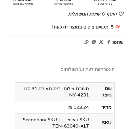
משלוחים מהירים
איסוף עצמי
תשלום מאובטח
1-3 ימי עסקים
ניתן לאסוף מהחנות
פרוטוקול SSL מוצפן
הוסף לרשימת המשאלות
5
אנשים צופים במוצר זה כעת!
שתפו:
תיאור
חוות דעת (0)
משלוחים
שם
חצובת צילום- רינג תאורה 31 סמ
מוצר
NY-4231
מחיר
123.24 ₪
SKU ראשי: — | Secondary SKU:
SKU
TEN-63040-ALT