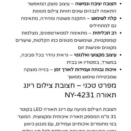
חצובה יציבה וגמישה
– עיצוב מוצק המאפשר
התאמה לגבהים שונים וזוויות צילום מגוונות
קלה לשימוש
– התקנה פשוטה ומהירה, מתאימה
גם למתחילים
רב תכליתית
– מתאימה לסמארטפונים, מצלמות
קומפקטיות, ושימושים מגוונים כמו הקלטות, שיעורים
מקוונים ופגישות זום
עיצוב מקצועי ואלגנטי
– נראית נהדר בכל סביבה,
במשרד, בסטודיו או בבית
איכות גבוהה ועמידות לאורך זמן
– בנייה מוצקה
שמבטיחה שימוש ממושך
מפרט טכני – חצובת צילום רינג
תאורה NY-4231
חצובת הצילום מגיעה עם רינג תאורה LED בקוטר
31 ס"מ המספק תאורה איכותית ומקצועית. המוצר
בנוי מחומרים איכותיים ועמידים, עם מנגנון כיוונון