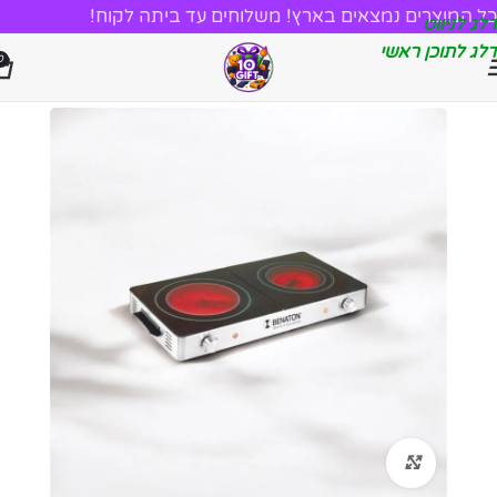
כל המוצרים נמצאים בארץ! משלוחים עד ביתה לקוח!
דלג לניווט
דלג לתוכן ראשי
0
לחץ להגדלה