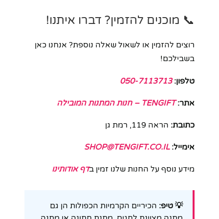
📞 מוכנים להזמין? דברו איתנו!
רוצים להזמין או לשאול שאלה נוספת? אנחנו כאן
בשבילכם!
טלפון:
050-7113713
אתר:
TENGIFT – חנות המתנות המובילה
כתובת:
הראה 119, רמת גן
אימייל:
SHOP@TENGIFT.CO.IL
מידע נוסף על החנות שלנו זמין ב
דף אודותינו
💡 טיפ:
הכיריים הקרמיות הכפולות הן גם
מתנה מצוינת לחגים, מתנת חתונה או מתנה