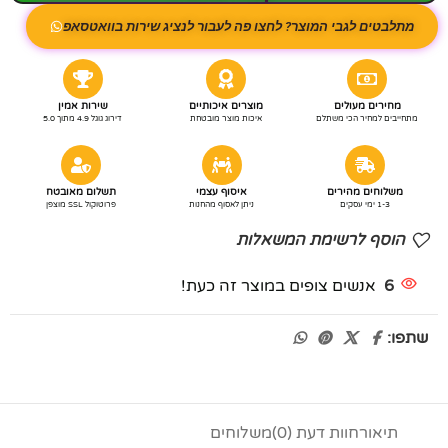
מתלבטים לגבי המוצר? לחצו פה לעבור לנציג שירות בוואטסאפ
מחירים מעולים
מוצרים איכותיים
שירות אמין
מתחייבים למחיר הכי משתלם
איכות מוצר מובטחת
דירוג גוגל 4.9 מתוך 5.0
משלוחים מהירים
איסוף עצמי
תשלום מאובטח
1-3 ימי עסקים
ניתן לאסוף מהחנות
פרוטוקול SSL מוצפן
הוסף לרשימת המשאלות
6
אנשים צופים במוצר זה כעת!
שתפו:
תיאור
חוות דעת (0)
משלוחים