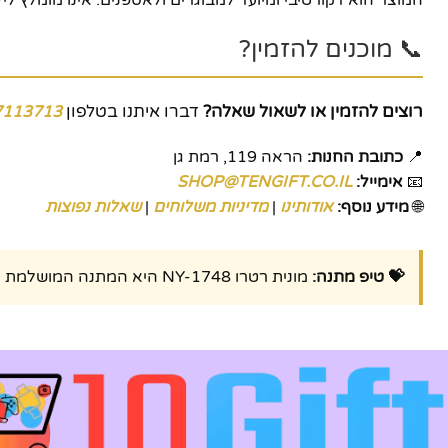
📞 מוכנים להזמין?
רוצים להזמין או לשאול שאלה?
דברו איתנו בטלפון
7113713
📍
כתובת החנות:
הראה 119, רמת גן
📧
אימייל:
SHOP@TENGIFT.CO.IL
🌐
מידע נוסף:
אודותינו
|
מדיניות משלוחים
|
שאלות נפוצות
💝 טיפ מתנה:
מונית רטרו NY-1748 היא המתנה המושלמת למי שאוהב נוסטלגיה, רכבים קלאסיים ועיצוב ייחודי. הזמינו עכשיו ותהנו ממשלוח מהיר ושירות אדיב!