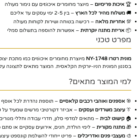
🏆
איכות פרימיום
– מיוצר מחומרים איכוtiים עם גימור מעולה
🚚
משלוח מהיר לכל הארץ
– בין 2-5 ימי עסקים עד אליכם
💯
אחריות מלאה
– רכישה בטוחה ושירות לקוחות מעולה
📦
אריזת מתנה יוקרתית
– אפשרות להוספה בתשלום סמלי
מפרט טכני
פייסבוק
מונית רטרו NY-1748
מיוצרת מחומרים איכו
אינסטגרם
בסגנון המונית הניו-יורקית הקלאסית. המוצר מתאים לתצוגה על 
יוטיוב
למי המוצר מתאים?
🎯
אספנים ואוהבי רכבים קלאסיים
– תוספת נהדרת לכל אוסף
👔
עיצוב משרדים ועסקים
– אביזר דקורטיבי מרשים שמעיד על ט
🏠
קישוט לבית
– מתאים למדפי סלון, חדרי עבודה וחללי מגורים
🎁
מתנה מקורית
– לימי הולדת, חגים, אירועים עסקיים או סתם כ
🎨
מעצבי פנים ואדריכלים
– פריט ייחודי להשלמת קונספט עיצוב