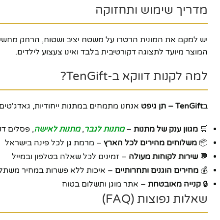
מדריך שימוש ותחזוקה
יש למקם את המונית הרטרו על משטח יציב ושטוח, הרחק מחשיפה 
המוצר מיועד לתצוגה דקורטיבית בלבד ואינו צעצוע לילדים.
למה לקנות דווקא ב-TenGift?
ב
TenGift – תן גיפט
אנחנו מתמחים במתנות ייחודיות, גאדג'טים ו
🛒
מגוון ענק של מתנות
–
מתנות לגבר
,
מתנות לאישה
, פסלים דק
📦
משלוחים מהירים לכל הארץ
– מרמת גן לכל פינה בישראל
💬
שירות לקוחות מעולה
– זמינים לכל שאלה בטלפון ובמייל
💰
מחירים הוגנים ותחרותיים
– איכות ללא פשרות במחיר משתל
🔒
קנייה מאובטחת
– אתר מוגן ותשלום בטוח
שאלות נפוצות (FAQ)