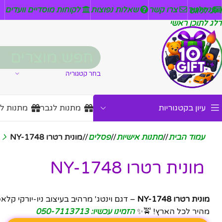
ניזלטר
צרו קשר
שאלות נפוצות
לקוחות מוסדיים וועדים
דלג לניווט
דלג לתוכן ראשי
בחר קטגוריה
עיון בקטגוריות
מתנות לגבר
מתנות ל
עמוד הבית
/
מתנות אישיות
/
פסלים
/
מונית רטרו NY-1748
מונית רטרו NY-1748
מונית רטרו NY-1748
– דגם וינטג' מרהיב בעיצוב ניו-יורקי ק
מהיר לכל הארץ! 🚖✨
הזמינו עכשיו: 050-7113713