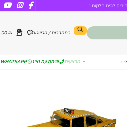
רים לבית הלקוח !
0
התחברות / הרשמה
₪
.00
מבצעים
שיחה עם נציג
WHATSAPP
ים