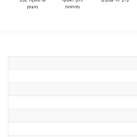
1-3 ימי עסקים
ניתן לאסוף
פרוטוקול SSL
מהחנות
מוצפן