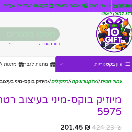
ניזלטר
צרו קשר
שאלות נפוצות
לקוחות מוסדיים וועדים
דלג לניווט
דלג לתוכן ראשי
בחר קטגוריה
עיון בקטגוריות
מתנות לגבר
מתנות ל
עמוד הבית
/
אלקטרוניקה
/
רמקולים
/
מיוזיק בוקס-מיני בעיצוב רטרו
5975
201.45
₪
424.23
₪