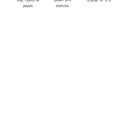
1-3 ימי עסקים
ניתן לאסוף
פרוטוקול SSL
מהחנות
מוצפן