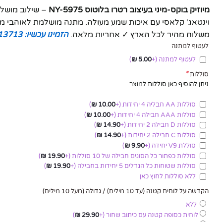
מיוזיק בוקס-מיני בעיצוב רטרו בלוטוס NY-5975
– שילוב מושלם 
וינטאג' קלאסי עם איכות שמע מעולה. מתנה מושלמת לאוהבי מוזי
משלוח מהיר לכל הארץ ✓ אחריות מלאה.
הזמינו עכשיו: 050-7113713
לעטוף למתנה
לעטוף למתנה
(+
5.00
₪
)
*
סוללות
ניתן להוסיף כאן סוללות למוצר
סוללות AA חבליה 4 יחידות
(+
10.00
₪
)
סוללות AAA חבילה 4 יחידות
(+
10.00
₪
)
סוללות D חבילה 2 יחידות
(+
14.90
₪
)
סוללות C חבילה 2 יחידות
(+
14.90
₪
)
סוללת V9 יחידה
(+
9.90
₪
)
סוללות כפתור כל הסוגים חבילה של 10 סוללות
(+
19.90
₪
)
סוללות שטוחות כל הגדלים 5 יחידות בחבילה
(+
19.90
₪
)
ללא סוללות לחוץ כאן
הקדשה על לוחית קטנה (עד 10 מילים) / גדולה (מעל 10 מילים)
ללא
לוחית כסופה קטנה עם כיתוב שחור
(+
29.90
₪
)