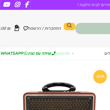
רים לבית הלקוח !
0
התחברות / הרשמה
₪
.00
מבצעים
שיחה עם נציג
WHATSAPP
ים
-53%