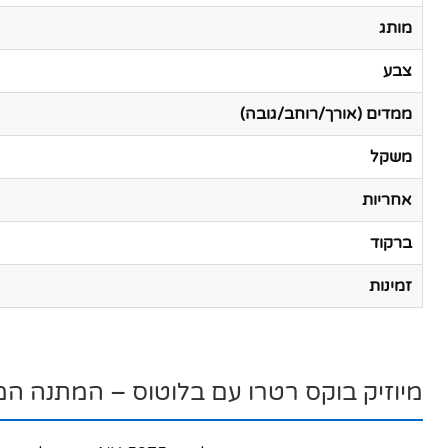
מותג
צבע
ממדים (אורך/רוחב/גובה)
משקל
אחריות
ברקוד
זמינות
מיוזיק בוקס רטרו עם בלוטוס – המתנה המ
פייסבוק
אינסטגרם