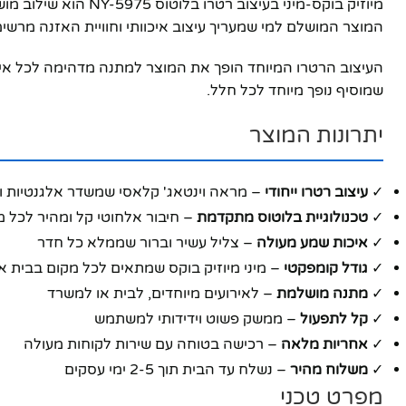
מיוזיק בוקס-מיני ב
המוצר המושלם למי שמעריך עיצוב איכוותי וחוויית האזנה מרשי
יוטיוב
העיצוב הרטרו המיוחד הופך את המוצר למתנה מדהימה לכל איר
שמוסיף נופך מיוחד לכל חלל.
יתרונות המוצר
✓
עיצוב רטרו ייחודי
– מראה וינטאג' קלאסי שמשדר אלגנטיות ו
✓
טכנולוגיית בלוטוס מתקדמת
– חיבור אלחוטי קל ומהיר לכל 
✓
איכות שמע מעולה
– צליל עשיר וברור שממלא כל חדר
✓
גודל קומפקטי
– מיני מיוזיק בוקס שמתאים לכל מקום בבית א
✓
מתנה מושלמת
– לאירועים מיוחדים, לבית או למשרד
✓
קל לתפעול
– ממשק פשוט וידידותי למשתמש
✓
אחריות מלאה
– רכישה בטוחה עם שירות לקוחות מעולה
✓
משלוח מהיר
– נשלח עד הבית תוך 2-5 ימי עסקים
מפרט טכני