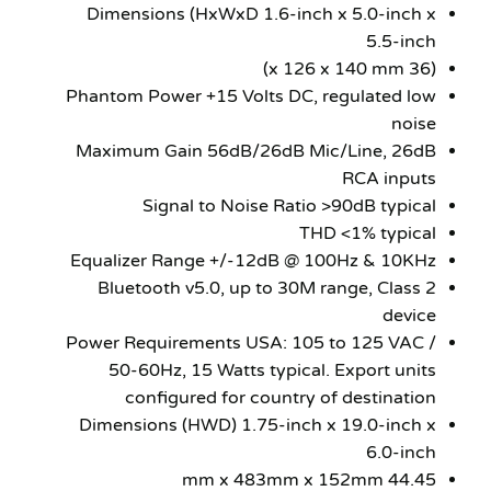
Dimensions (HxWxD 1.6-inch x 5.0-inch x
5.5-inch
(36 x 126 x 140 mm)
Phantom Power +15 Volts DC, regulated low
noise
Maximum Gain 56dB/26dB Mic/Line, 26dB
RCA inputs
Signal to Noise Ratio >90dB typical
THD <1% typical
Equalizer Range +/-12dB @ 100Hz & 10KHz
Bluetooth v5.0, up to 30M range, Class 2
device
Power Requirements USA: 105 to 125 VAC /
50-60Hz, 15 Watts typical. Export units
configured for country of destination
Dimensions (HWD) 1.75-inch x 19.0-inch x
6.0-inch
44.45 mm x 483mm x 152mm