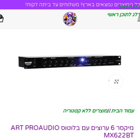
כל המוצרים נמצאים בארץ! משלוחים עד ביתה לקוח!
דלג לניווט
דלג לתוכן ראשי
0
לחץ להגדלה
עמוד הבית
/
מוצרים ללא קטגוריה
מיקסר 6 ערוצים עם בלוטוס ART PROAUDIO
MX622BT