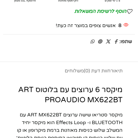
1-3 ימי עסקים
ניתן לאסוף מהחנות
פרוטוקול SSL מוצפן
הוסף לרשימת המשאלות
8
אנשים צופים במוצר זה כעת!
שתפו:
תיאור
חוות דעת (0)
משלוחים
מיקסר 6 ערוצים עם בלוטוס ART
PROAUDIO MX622BT
מיקסר סטריאו שישה ערוצים ART MX622BT עם
BLUETOOTH ו- Effects Loop הוא מיקסר יחיד
המשלב שלוש כניסות מאוזנות ברמת מיקרופון או קו
עם שלוש כניסות קו סטריאו בתוספת כניסת בלוטות'