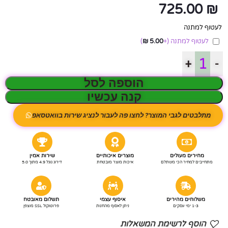
725.00
₪
לעטוף למתנה
לעטוף למתנה
(+
5.00
₪
)
+
-
הוספה לסל
קנה עכשיו
מתלבטים לגבי המוצר? לחצו פה לעבור לנציג שירות בוואטסאפ
מחירים מעולים
מוצרים איכותיים
שירות אמין
מתחייבים למחיר הכי משתלם
איכות מוצר מובטחת
דירוג גוגל 4.9 מתוך 5.0
משלוחים מהירים
איסוף עצמי
תשלום מאובטח
1-3 ימי עסקים
ניתן לאסוף מהחנות
פרוטוקול SSL מוצפן
הוסף לרשימת המשאלות