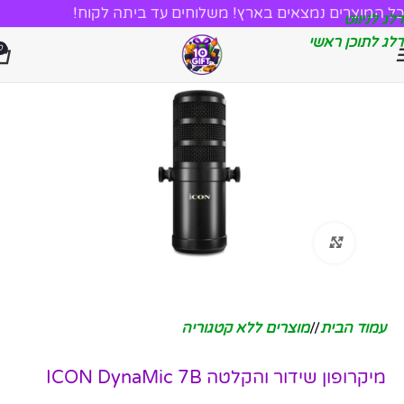
כל המוצרים נמצאים בארץ! משלוחים עד ביתה לקוח!
דלג לניווט
דלג לתוכן ראשי
0
לחץ להגדלה
עמוד הבית
/
מוצרים ללא קטגוריה
מיקרופון שידור והקלטה ICON DynaMic 7B