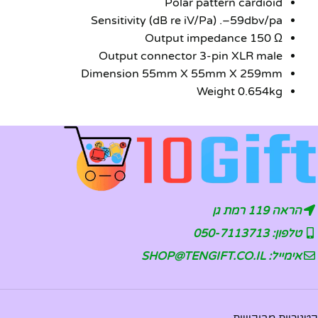
Polar pattern cardioid
Sensitivity (dB re iV/Pa) .–59dbv/pa
Output impedance 150 Ω
Output connector 3-pin XLR male
Dimension 55mm X 55mm X 259mm
Weight 0.654kg
הראה 119 רמת גן
טלפון: 050-7113713
אימייל: SHOP@TENGIFT.CO.IL