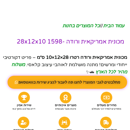
עמוד הבית
/
כל המוצרים בחנות
מכונית אמריקאית ורודה -28x12x10 1598
מכונית אמריקאית ורודה רטרו 28×12×10 ס״מ
– פריט דקורטיבי
ייחודי ומרשים! מתנה מושלמת לאוהבי עיצוב קלאסי.
משלוח
מהיר לכל הארץ
🚗✨
מתלבטים לגבי המוצר? לחצו פה לעבור לנציג שירות בוואטסאפ
מחירים מעולים
מוצרים איכותיים
שירות אמין
מתחייבים למחיר הכי משתלם
איכות מוצר מובטחת
דירוג גוגל 4.9 מתוך 5.0