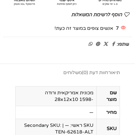
משלוחים מהירים
איסוף עצמי
תשלום מאובטח
1-3 ימי עסקים
ניתן לאסוף מהחנות
פרוטוקול SSL מוצפן
הוסף לרשימת המשאלות
7
אנשים צופים במוצר זה כעת!
שתפו:
תיאור
חוות דעת (0)
משלוחים
שם
מכונית אמריקאית ורודה
מוצר
-28x12x10 1598
מחיר
—
SKU ראשי: — | Secondary SKU:
SKU
TEN-62618-ALT