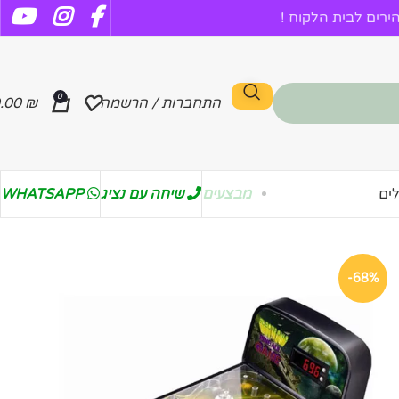
רים לבית הלקוח !
0
התחברות / הרשמה
₪
.00
מבצעים
שיחה עם נציג
WHATSAPP
ים
-68%