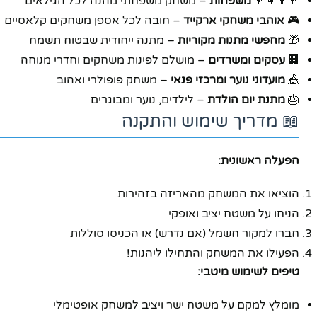
👨‍👩‍👧‍👦
משפחות
– משחק משפחתי מהנה לכל הגילאים
🎮
אוהבי משחקי ארקייד
– חובה לכל אספן משחקים קלאסיים
יוטיוב
🎁
מחפשי מתנות מקוריות
– מתנה ייחודית שבטוח תשמח
🏢
עסקים ומשרדים
– מושלם לפינות משחקים וחדרי מנוחה
🎪
מועדוני נוער ומרכזי פנאי
– משחק פופולרי ואהוב
🎂
מתנת יום הולדת
– לילדים, נוער ומבוגרים
📖 מדריך שימוש והתקנה
הפעלה ראשונית:
הוציאו את המשחק מהאריזה בזהירות
הניחו על משטח יציב ואופקי
חברו למקור חשמל (אם נדרש) או הכניסו סוללות
הפעילו את המשחק והתחילו ליהנות!
טיפים לשימוש מיטבי:
מומלץ למקם על משטח ישר ויציב למשחק אופטימלי