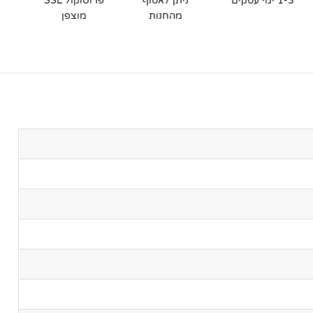
1-3 ימי עסקים
ניתן לאסוף
פרוטוקול SSL
מהחנות
מוצפן