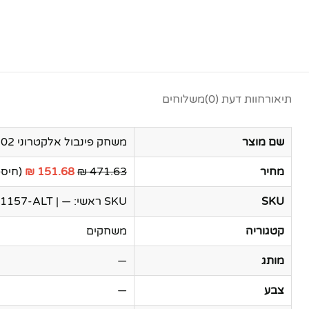
תיאור
חוות דעת (0)
משלוחים
שם מוצר
משחק פינבול אלקטרוני NY-8202
מחיר
471.63 ₪
151.68 ₪
(חיסכון 
SKU
SKU ראשי: — | Secondary SKU: TEN-61157-ALT
קטגוריה
משחקים
מותג
—
צבע
—