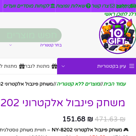
ניזלטר
צרו קשר
שאלות נפוצות
לקוחות מוסדיים וועדים
דלג לניווט
דלג לתוכן ראשי
בחר קטגוריה
עיון בקטגוריות
מתנות לגבר
מתנות ל
עמוד הבית
/
מוצרים ללא קטגוריה
/
משחק פינבול אלקטרוני NY-8202
משחק פינבול אלקטרוני NY-8202
151.68
₪
471.63
₪
🎮
משחק פינבול אלקטרוני NY-8202
– חוויית משחק נוסטלגית