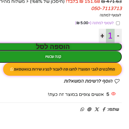
471.63 ₪
151.68 ₪ בלבד!
(חיסכון של 68%!) ⚡ משלוח מהיר לכל הארץ | אחריות מלאה | איכות מעולה.
050-7113713
לעטוף למתנה
לעטוף למתנה
(+
5.00
₪
)
+
-
הוספה לסל
קנה עכשיו
מתלבטים לגבי המוצר? לחצו פה לעבור לנציג שירות בוואטסאפ
הוסף לרשימת המשאלות
5
אנשים צופים במוצר זה כעת!
שתפו: