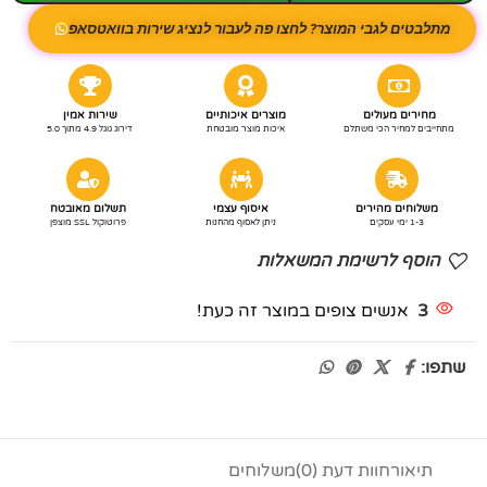
מתלבטים לגבי המוצר? לחצו פה לעבור לנציג שירות בוואטסאפ
מחירים מעולים
מוצרים איכותיים
שירות אמין
מתחייבים למחיר הכי משתלם
איכות מוצר מובטחת
דירוג גוגל 4.9 מתוך 5.0
משלוחים מהירים
איסוף עצמי
תשלום מאובטח
1-3 ימי עסקים
ניתן לאסוף מהחנות
פרוטוקול SSL מוצפן
הוסף לרשימת המשאלות
3
אנשים צופים במוצר זה כעת!
שתפו:
תיאור
חוות דעת (0)
משלוחים